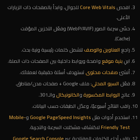
افحص
Core Web Vitals
للجوال، وابدأ بالصفحات ذات الزيارات
الأعلى.
حسّن سرعة الصور (WebP/AVIF) وفعّل التخزين المؤقت
(Cache).
راجع
العناوين والوصف
لتشمل كلمات رئيسية ونية بحث.
ابنِ
بنية موقع
واضحة وروابط داخلية بين الصفحات ذات الصلة.
أنشئ
صفحات محتوى
تستهدف أسئلة حقيقية لعملائك.
فعّل
السيو المحلي
: ملف Google + صفحات مدن/مناطق.
عالج
الروابط المكسورة
و
الكانونيكال
والـ301.
راقب النتائج أسبوعيًا، وعدّل الطبقات حسب البيانات.
استخدم أدوات مثل
Google PageSpeed Insights
و
Mobile-
Friendly Test
لاكتشاف مشكلات السرعة والتجربة.
راقب أداء الكلمات المفتاحية عبر
Google Search Console