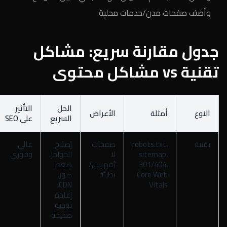
وأضف صفحات مدن/خدمات محلية.
جدول مقارنة سريع: مشاكل
تقنية vs مشاكل محتوى
الحل
التأثير
النوع
أمثلة
الأعراض
السريع
على SEO
تقنية
robots.txt،
صفحات
إصلاح
عالي
sitemap،
لا
الحواجز،
وفوري
301/404،
تُفهرس/
ضغط
Core Web
بطيئة
صور،
CDN،
Vitals
إعادة
توجيه
صحيحة