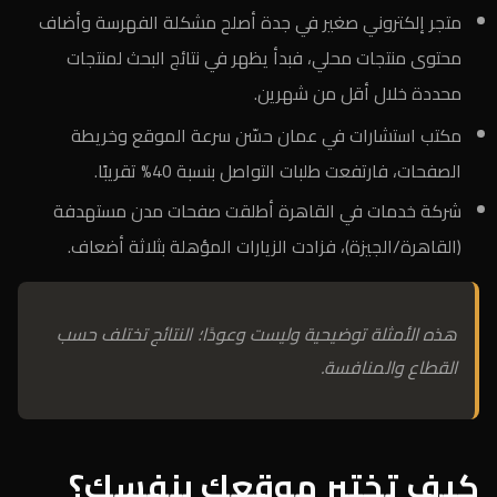
متجر إلكتروني صغير في جدة أصلح مشكلة الفهرسة وأضاف
محتوى منتجات محلي، فبدأ يظهر في نتائج البحث لمنتجات
محددة خلال أقل من شهرين.
مكتب استشارات في عمان حسّن سرعة الموقع وخريطة
الصفحات، فارتفعت طلبات التواصل بنسبة 40% تقريبًا.
شركة خدمات في القاهرة أطلقت صفحات مدن مستهدفة
(القاهرة/الجيزة)، فزادت الزيارات المؤهلة بثلاثة أضعاف.
هذه الأمثلة توضيحية وليست وعودًا؛ النتائج تختلف حسب
القطاع والمنافسة.
كيف تختبر موقعك بنفسك؟