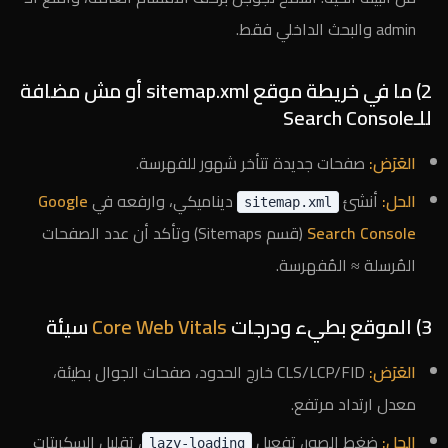
admin والبحث الداخلي فقط.
2) ما في خريطة موقع sitemap.xml أو مش مضافة
للـSearch Console
العَرَض:
صفحات جديدة تتأخر شهور للفهرسة.
الحل:
أنشئ
ديناميكي، وارفعه في
Google
sitemap.xml
Search Console
(قسم Sitemaps) وتأكد أن عدد الصفحات
المُرسلة ≈ المُفهرسة.
3) الموقع بطيء ودرجات
Core Web Vitals
سيئة
العَرَض:
CLS/LCP/FID خارج الحدود، صفحات الجوال بطيئة،
معدل ارتداد مرتفع.
الحل:
ضغط الصور، تفعيل
، تقليل السكربتات
lazy-loading