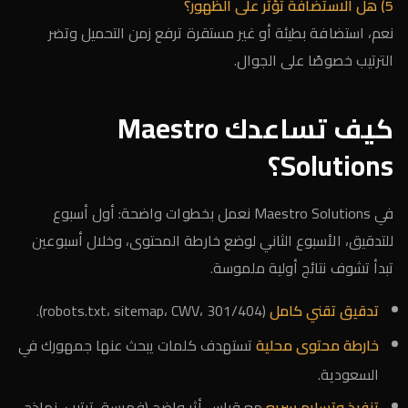
5) هل الاستضافة تؤثر على الظهور؟
نعم، استضافة بطيئة أو غير مستقرة ترفع زمن التحميل وتضر
الترتيب خصوصًا على الجوال.
كيف تساعدك Maestro
Solutions؟
في Maestro Solutions نعمل بخطوات واضحة: أول أسبوع
للتدقيق، الأسبوع الثاني لوضع خارطة المحتوى، وخلال أسبوعين
تبدأ تشوف نتائج أولية ملموسة.
تدقيق تقني كامل
(robots.txt، sitemap، CWV، 301/404).
خارطة محتوى محلية
تستهدف كلمات يبحث عنها جمهورك في
السعودية.
تنفيذ وتسليم سريع
مع قياس أثر واضح (فهرسة، ترتيب، نماذج