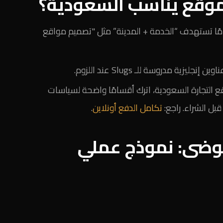
وقع يناسب السعودية؟
ا تستهدف “الخدمة + المدينة” مثل "تصميم مواقع
ن إنجليزية مدروسة للـ Slugs عند اللزوم.
 التجارة السعودية، اترك أقسامًا واضحة لسياسات
بل الشراء. راجع:
تكامل الدفع أونلاين
.
فوضى: نموذج عملي