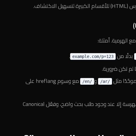
ع الهرمية. أمثلة:
بدلًا من
.
example.com/p=123
ا لم تكن ضرورية.
موحّدًا مثل
و
مع وسوم hreflang على
/en/
/ar/
لا تُضمّن معايير التصفية في روابط مفهرسة إلا عند وجود طلب بحث واضح، وفعّل Canonical