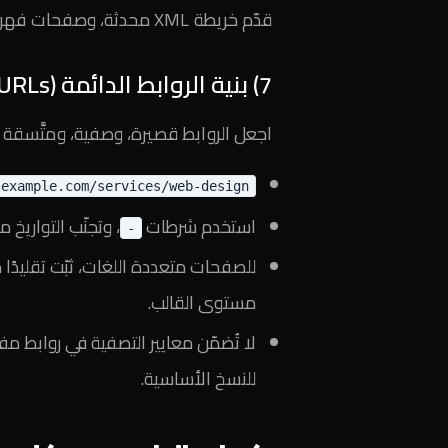
قدّم خريطة XML محدثة، وصفحات فهرس (HTML) للأقسام الكبيرة لتسهيل الاكتشاف.
7) بنية الروابط الدائمة (URLs)
اجعل الروابط قصيرة، وصفية، ومتَّسقة م
example.com/services/web-design
استخدم شرطات
، وتجنّب التواريخ م
-
للصفحات متعددة اللغات، ثبّت تقليدًا 
مستوى القالب.
للنسخ الأساسية.