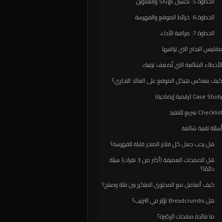
الخطوة 5: تحسين Slugs والعناوين
الخطوة 6: خرائط الموقع والفهرسة
الخطوة 7: مراقبة الأداء
قاييس النجاح التي تراقبها
لأخطاء الشائعة التي تُضعف ترتيبك
يف ينعكس هيكل الموقع على العائد التجاري؟
Case Stud (رقمية إيضاحية)
Checklis سريع للتنفيذ
سئلة تقنية شائعة
هل يجب جعل كل فلاتر المتجر قابلة للفهرسة؟
هل الصفحات العميقة (أكثر من 3 نقرات) سيئة
دائمًا؟
كيف أتعامل مع المحتوى المتكرر بين فئة ومنتج؟
هل Breadcrumbs تؤثر في الترتيب؟
ما فائدة صفحات الركيزة؟