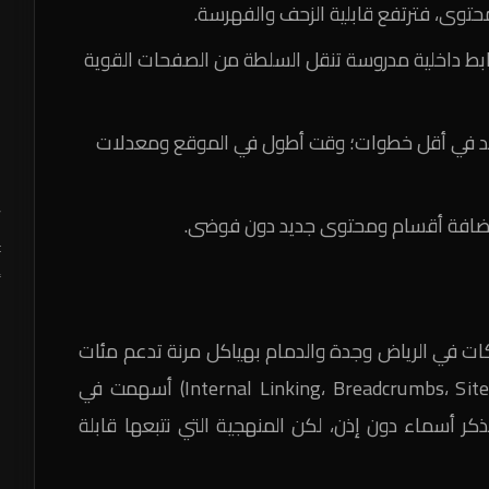
حتوى، فترتفع قابلية الزحف والفهرسة.
بط داخلية مدروسة تنقل السلطة من الصفحات القوية
م
 يريد في أقل خطوات؛ وقت أطول في الموقع ومعدلات
ا
ك
y
افة أقسام ومحتوى جديد دون فوضى.
t
أ
ت في الرياض وجدة والدمام بهياكل مرنة تدعم مئات
الصفحات، مع تحسينات داخلية (Internal Linking، Breadcrumbs، Sitemaps) أسهمت في
 نذكر أسماء دون إذن، لكن المنهجية التي نتبعها قابلة