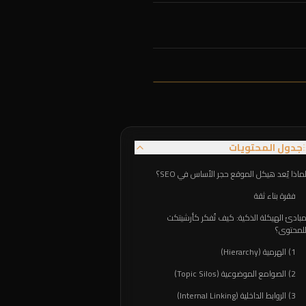
جدول المحتويات
ماذا يُعد هيكل الموقع حجر الأساس في SEO؟
فقرة بناء ثقة
بادئ الهيكلة الذكية: كيف تُفكر كأرشيتكت
لمحتوى؟
1) الهرمية (Hierarchy)
2) الصوامع الموضوعية (Topic Silos)
3) الروابط الداخلية (Internal Linking)