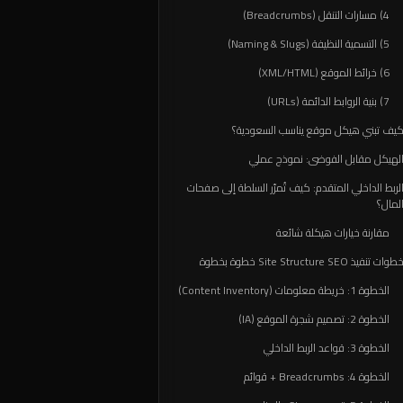
4) مسارات التنقل (Breadcrumbs)
5) التسمية النظيفة (Naming & Slugs)
6) خرائط الموقع (XML/HTML)
7) بنية الروابط الدائمة (URLs)
يف تبني هيكل موقع يناسب السعودية؟
لهيكل مقابل الفوضى: نموذج عملي
لربط الداخلي المتقدم: كيف تُمرّر السلطة إلى صفحات
لمال؟
مقارنة خيارات هيكلة شائعة
طوات تنفيذ Site Structure SEO خطوة بخطوة
الخطوة 1: خريطة معلومات (Content Inventory)
الخطوة 2: تصميم شجرة الموقع (IA)
الخطوة 3: قواعد الربط الداخلي
الخطوة 4: Breadcrumbs + قوائم