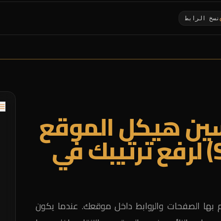
نسخ الرابط
ين هيكل الموقع
ل
(Site Structure) لرفع ترتيبك في
م
ل
م بها الصفحات والروابط داخل موقعك. عندما يكون