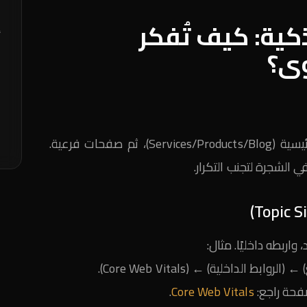
ك
كية: كيف تُفكر
أ
ى؟
Q
خ
ا
ابدأ من الصفحة الرئيسية، ثم أقسام رئيسية (Services/Products/Blog)، ثم صفحات فرعية.
ا
لشجرة لتجنب التكرار.
ربطه داخليًا. مثال:
الداخلية) ← (Core Web Vitals).
فحة راجع:
Core Web Vitals
.