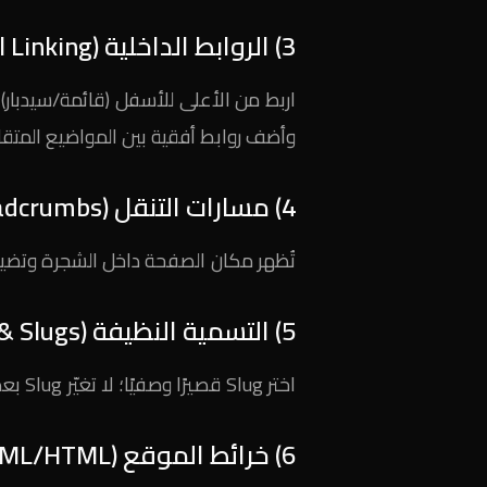
3) الروابط الداخلية (Internal Linking)
اربط من الأعلى للأسفل (قائمة/سيدبار
وأضف روابط أفقية بين المواضيع المتقا
4) مسارات التنقل (Breadcrumbs)
تُظهر مكان الصفحة داخل الشجرة وتضيف س
5) التسمية النظيفة (Naming & Slugs)
اختر Slug قصيرًا وصفيًا؛ لا تغيّر Slug بعد النشر إلا مع تحويل 301.
6) خرائط الموقع (XML/HTML)