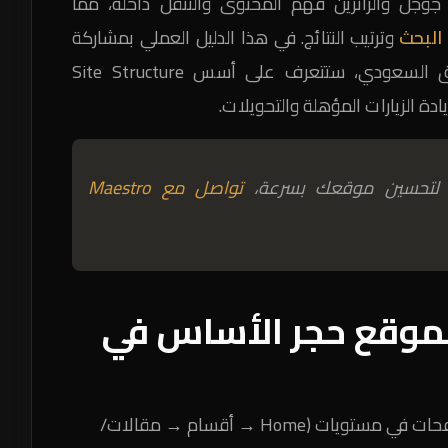
جوجل والزائرين فهم المحتوى والتنقل داخله، مما
البحث
وترتيب النتائج. في هذا الدليل العملي بمشاركة
في السوق السعودي، ستتعرف على أسس Site Structure
ة الزيارات المؤهلة والتحويلات.
ك
ا
 لتحسين موقعك بسرعة،
تواصل مع Maestro
ا
ا
خ
الموقع حجر الأساس في
عندما ترتب الصفحات في مستويات (Home → أقسام → مقالات/