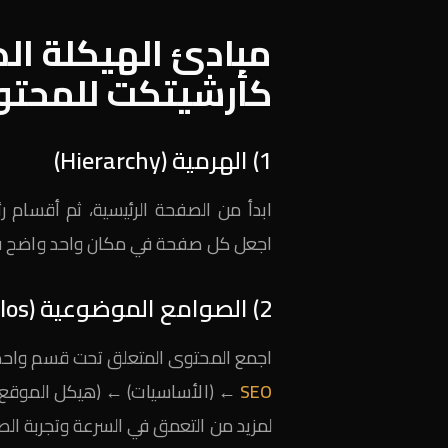
مبادئ الهيكلة الذ
كأرشيتكت للمحتو
1) الهرمية (Hierarchy)
اجعل كل صفحة في مكان واحد واضح في ا
2) الصوامع الموضوعية (Topic Silos)
اجمع المحتوى المتعلق تحت قسم واحد، وا
SEO
← (الأساسيات) ← (هيكل الموقع) ← (الروابط 
لمزيد من التعمق في السرعة وتجربة الص