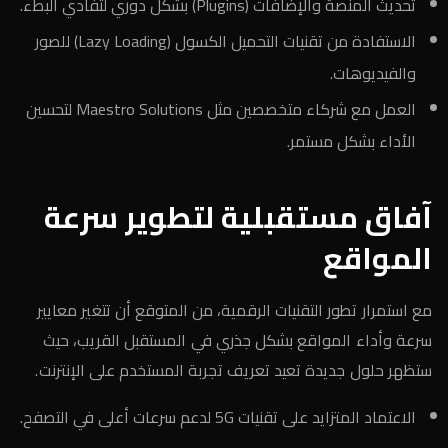
تحديث المنصة والإضافات (Plugins) بشكل دوري لتفادي البطء.
الاستفادة من تقنيات التحميل الكسول (Lazy Loading) للصور
والفيديوهات.
العمل مع شركاء متخصصين مثل Maestro Solutions لتحسين
الأداء بشكل مستمر.
آفاق مستقبلية لتطوير سرعة
المواقع
مع استمرار تطور التقنيات الرقمية، من المتوقع أن تتغير معايير
سرعة وأداء المواقع بشكل جذري في المستقبل القريب، حيث
ستظهر حلول جديدة تعيد تعريف تجربة المستخدم على الإنترنت.
الاعتماد المتزايد على تقنيات 5G لدعم سرعات أعلى في التصفح.