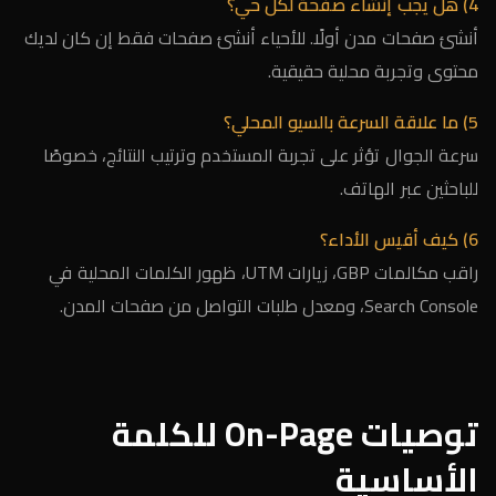
4) هل يجب إنشاء صفحة لكل حي؟
أنشئ صفحات مدن أولًا. للأحياء أنشئ صفحات فقط إن كان لديك
محتوى وتجربة محلية حقيقية.
5) ما علاقة السرعة بالسيو المحلي؟
سرعة الجوال تؤثر على تجربة المستخدم وترتيب النتائج، خصوصًا
للباحثين عبر الهاتف.
6) كيف أقيس الأداء؟
راقب مكالمات GBP، زيارات UTM، ظهور الكلمات المحلية في
Search Console، ومعدل طلبات التواصل من صفحات المدن.
توصيات On-Page للكلمة
الأساسية