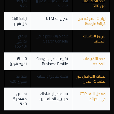
عدد المكالمات
اتصالات مباشرة عبر زر
نمو 15–
من GBP
"اتصل"
25%
زيارات الموقع من
عبر روابط UTM
زيادة ثابتة
خرائط Google
كل شهر
ظهور الكلمات
عدد مرات الظهور في
ارتفاع
المحلية
Search Console
تدريجي
(Top 10)
عدد التقييمات
تقييمات على Google
10–15
الجديدة
Business Profile
تقييم شهريًا
طلبات التواصل عبر
تعبئة نماذج/واتساب
نمو ربع
صفحات المدن
سنوي 20%
معدل النقر CTR
نسبة اختيار نشاطك
تحسين
في الخرائط
من بين المنافسين
مستمر 5–
10%