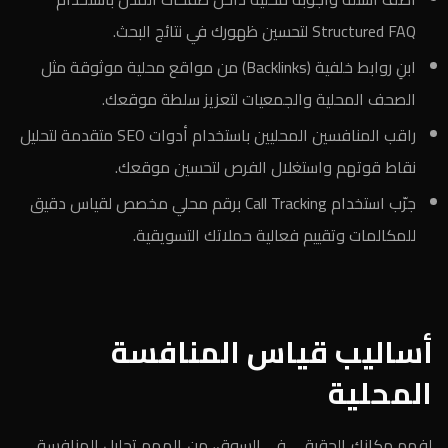
Structured FAQ لتحسين ظهورك في نتائج البحث.
ابنِ روابط خلفية (Backlinks) من مواقع محلية موثوقة مثل
الصحف المحلية والجمعيات لتعزيز سلطة موقعك.
راقب المنافسين المحليين باستخدام أدوات SEO متقدمة لتحليل
نقاط قوتهم واستغلال الفرص لتحسين موقعك.
جرّب استخدام Call Tracking برقم محلي مخصص لقياس دقيق
للمكالمات وتقييم فعالية حملاتك التسويقية.
أساليب قياس المنافسة
المحلية
لفهم مكانك الحقيقي في السوق، من المهم تحليل المنافسة