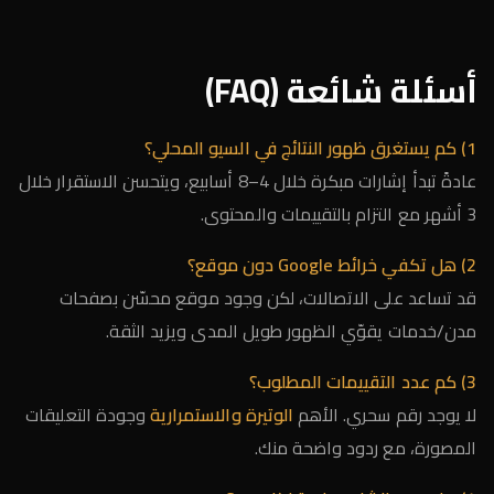
أسئلة شائعة (FAQ)
1) كم يستغرق ظهور النتائج في السيو المحلي؟
عادةً تبدأ إشارات مبكرة خلال 4–8 أسابيع، ويتحسن الاستقرار خلال
3 أشهر مع التزام بالتقييمات والمحتوى.
2) هل تكفي خرائط Google دون موقع؟
قد تساعد على الاتصالات، لكن وجود موقع محسّن بصفحات
مدن/خدمات يقوّي الظهور طويل المدى ويزيد الثقة.
3) كم عدد التقييمات المطلوب؟
لا يوجد رقم سحري. الأهم
الوتيرة والاستمرارية
وجودة التعليقات
المصورة، مع ردود واضحة منك.