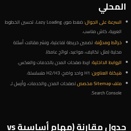
المحلي
السرعة على الجوال
: ضغط صور، Lazy Loading، تحسين الخطوط
العربية، كاش مناسب.
خرائط ومدوّنة
: تضمين خريطة تفاعلية، ونشر مقالات أسئلة
محلية (مثل: تكاليف، مواعيد، لوائح عامة).
الروابط الداخلية
: اربط صفحات المدن بالخدمات والعكس.
هيكلة العناوين
: H1 واحد واضح، H2/H3 متسلسلة.
ملف Sitemap مخصص
لصفحات المدن والخدمات، وأرسل لـ
Search Console.
جدول مقارنة (مهام أساسية vs