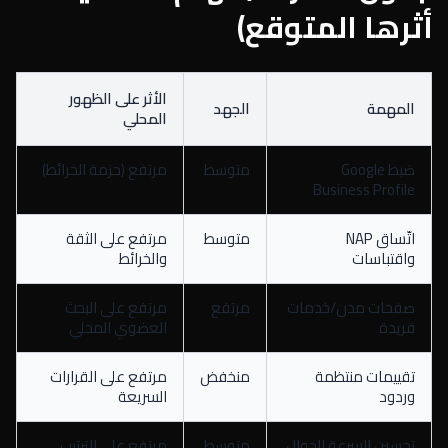
أثرها المتوقع)
الأثر على الظهور
المهمة
الجهد
المحلي
ضبط Google
متوسط
مرتفع (حزمة الخرائط)
Business Profile
اتّساق NAP
متوسط
مرتفع على الثقة
واقتباسات
والخرائط
صفحات مدن/خدمات
مرتفع
مرتفع على البحث
فريدة
العضوي المحلي
تقييمات منتظمة
منخفض
مرتفع على القرارات
وردود
السريعة
تحسين السرعة للجوال
متوسط
مرتفع على الترتيب