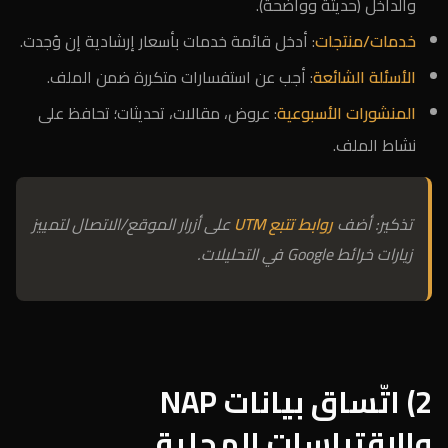
والداخل (حديثة وواضحة).
خدمات/منتجات
: أدخل قائمة خدمات بأسعار إرشادية إن وُجدت.
الأسئلة الشائعة
: أجب عن استفسارات متكررة ضمن الملف.
المنشورات الأسبوعية
: عروض، مقالات، تحديثات؛ تحافظ على
نشاط الملف.
تذكير: أضف
روابط تتبع UTM
على أزرار الموقع/الاتصال لتمييز
زيارات خرائط Google في التحليلات.
2) اتّساق بيانات NAP
والاقتباسات المحلية