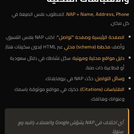
NAP = Name, Address, Phone
. المطلوب: نفس الصيغة في
كل مكان.
الصفحة الرئيسية وصفحة "تواصل"
: اكتب NAP بنفس التنسيق،
وأضف
مخطط (schema) محلي
عبر HTML (بدون سكربتات هنا).
دليل مواقع محلية ومهنية
: سجّل نشاطك في دلائل سعودية
أو قطاعية ذات صلة.
وسائل التواصل
: حدّث NAP في بروفايلاتك.
الاقتباسات (Citations)
: ذكرك في مواقع موثوقة باسمك
وعنوانك وهاتفك.
أي اختلاف في NAP يشوّش Google والعملاء. راقبه ربع
سنويًا.