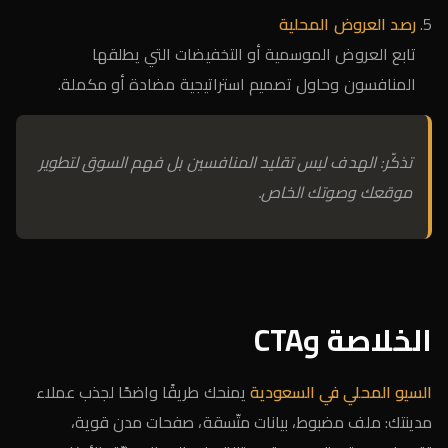
رصد العروض المحلية
تابع العروض الموسمية أو التخفيضات التي يطلقها
المنافسون وحاول تصميم استراتيجية مضادة أو مكملة.
تذكّر: الهدف ليس تقليد المنافسين بل فهم السوق لتطوير
موقعك وصوتك الخاص.
الخلاصة وCTA
السيو المحلي في السعودية
يمنحك طريقًا واضحًا لجذب عملاء
مدينتك: ملف مضبوط، بيانات متّسقة، صفحات مدن قوية،