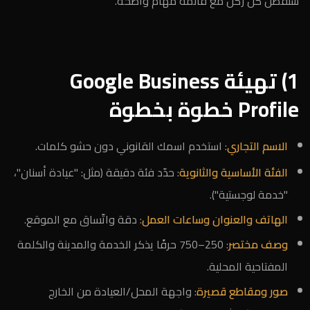
سنفصّل كل ركن مع قائمة مهام واضحة.
1) تهيئة Google Business
Profile خطوة بخطوة
الاسم التجاري
: استخدم اسمك القانوني دون حشو كلمات.
الفئة الأساسية والثانوية
: حدّد فئة دقيقة (مثل: "عيادة أسنان"،
"خدمة لوجستية").
الهاتف والعنوان وساعات العمل
: دقة واتّساق مع الموقع.
وصف مختصر
: 250–750 حرفًا يذكر الخدمة والمدينة والكلمة
المفتاحية المحلية.
صور ومقاطع قصيرة
: واجهة المحل/العيادة من الخارج