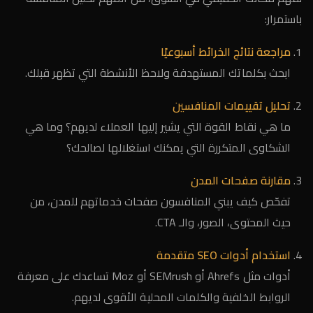
باستمرار:
مراجعة نتائج الخرائط أسبوعيًا
ابحث بكلماتك المستهدفة ولاحظ الأنشطة التي تظهر قبلك.
تحليل تقييمات المنافسين
ما هي نقاط القوة التي يشير إليها العملاء لديهم؟ وما هي
الشكاوى المتكررة التي يمكنك استغلالها لصالحك؟
مقارنة صفحات المدن
تفحّص كيف يبني المنافسون صفحات خدماتهم للمدن، من
حيث المحتوى، الصور، والـ CTA.
استخدام أدوات SEO متقدمة
أدوات مثل Ahrefs أو SEMrush أو Moz تساعدك على معرفة
الروابط الخلفية والكلمات المحلية الأقوى لديهم.