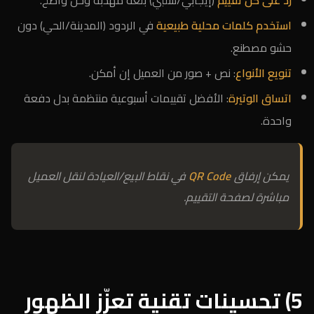
ردّ على كل تقييم
(إيجابي/سلبي) بلغة مهذبة وحلّ واضح.
استخدم كلمات محلية طبيعية
في الردود (المدينة/الحي) دون
حشو مصطنع.
تنويع الأنواع
: نص + صور من العميل إن أمكن.
اتساق الوتيرة
: الأفضل تقييمات أسبوعية منتظمة بدل دفعة
واحدة.
يمكن إرفاق
QR Code
في نقاط البيع/العيادة لنقل العميل
مباشرة لصفحة التقييم.
5) تحسينات تقنية تعزّز الظهور