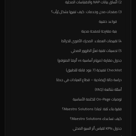
2) اتّساق بيانات NAP والاقتباسات المحلية
3) صفحات مدن وخدمات: كيف تبنيها بشكل يُرتّب؟
قواعد ذهبية
بنية مقترحة لصفحة مدينة
4) تقييمات العملاء: المحرك الأقوى للخرائط
5) تحسينات تقنية تعزّز الظهور المحلي
جدول مقارنة (مهام أساسية vs أثرها المتوقع)
Checklist تنفيذية (7 بنود قابلة للتطبيق)
دراسة حالة (إيضاحية – قطاع العيادات في جدة)
أسئلة شائعة (FAQ)
توصيات On-Page للكلمة الأساسية
فقرة بناء ثقة: لماذا Maestro Solutions؟
كيف تساعدك Maestro Solutions؟
جدول KPIs لقياس أثر السيو المحلي