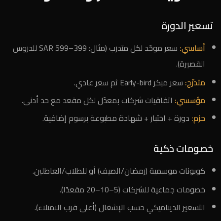
تسعير الدورة
أساسي:
سعر موحّد لكل متدرب (مثال: 399–599 SAR للدروس
القصيرة).
متدرّج:
سعر مبكر Early-bird ثم سعر عادي.
مؤسسي:
اتفاقيات شركات بمعدّل لكل مقعد مع حد أدنى.
حزم:
دورة + اختبار + شهادة مطبوعة برسوم إضافية.
خصومات ذكية
كوبونات موسمية (رمضان/الصيف) أو للطلاب/العاطلين.
خصومات جماعية للشركات (5–10–20 مقعدًا).
التسعير الديناميكي حسب الإشغال (أعلى قرب الامتلاء).