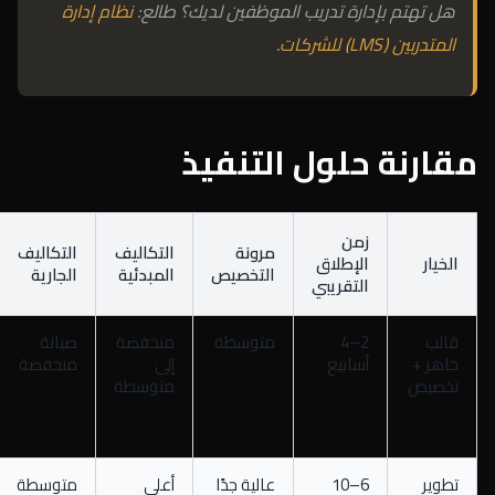
هل تهتم بإدارة تدريب الموظفين لديك؟ طالع:
نظام إدارة
المتدربين (LMS) للشركات
.
مقارنة حلول التنفيذ
زمن
مرونة
التكاليف
التكاليف
الخيار
الإطلاق
التخصيص
المبدئية
الجارية
التقريبي
قالب
2–4
متوسطة
منخفضة
صيانة
جاهز +
أسابيع
إلى
منخفضة
تخصيص
متوسطة
تطوير
6–10
عالية جدًا
أعلى
متوسطة