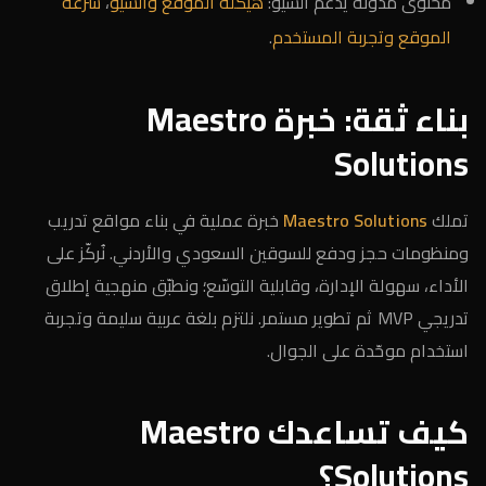
محتوى مدوّنة يدعم السيو:
هيكلة الموقع والسيو
،
سرعة
الموقع وتجربة المستخدم
.
بناء ثقة: خبرة Maestro
Solutions
تملك
Maestro Solutions
خبرة عملية في بناء مواقع تدريب
ومنظومات حجز ودفع للسوقين السعودي والأردني. نُركّز على
الأداء، سهولة الإدارة، وقابلية التوسّع؛ ونطبّق منهجية إطلاق
تدريجي MVP ثم تطوير مستمر. نلتزم بلغة عربية سليمة وتجربة
استخدام موحّدة على الجوال.
كيف تساعدك Maestro
Solutions؟