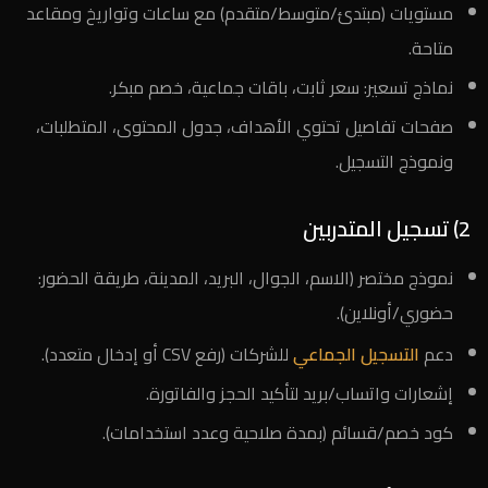
مستويات (مبتدئ/متوسط/متقدم) مع ساعات وتواريخ ومقاعد
متاحة.
نماذج تسعير: سعر ثابت، باقات جماعية، خصم مبكر.
صفحات تفاصيل تحتوي الأهداف، جدول المحتوى، المتطلبات،
ونموذج التسجيل.
2) تسجيل المتدربين
نموذج مختصر (الاسم، الجوال، البريد، المدينة، طريقة الحضور:
حضوري/أونلاين).
دعم
التسجيل الجماعي
للشركات (رفع CSV أو إدخال متعدد).
إشعارات واتساب/بريد لتأكيد الحجز والفاتورة.
كود خصم/قسائم (بمدة صلاحية وعدد استخدامات).