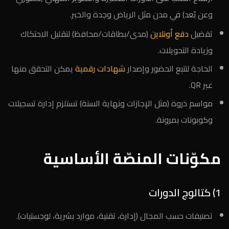
وعن بُعد) في مدن مثل الرياض وجدة والخبر.
تفضيل
دفع أونلاين
(مدى/بطاقات/محافظ) لتقليل الاحتكاك
وزيادة التحويلات.
الحاجة لتتبع الحضور وإصدار
شهادات رقمية
يمكن التحقق منها
عبر QR.
مواسم ذروة (مثل الإجازات ونهاية السنة) تستلزم إدارة تسجيلات
وكوبونات بمرونة.
مكوّنات المنصّة الأساسية
1) كتالوج الدورات
تصنيفات حسب المجال (إدارة، تقنية، موارد بشرية، لوجستيات).