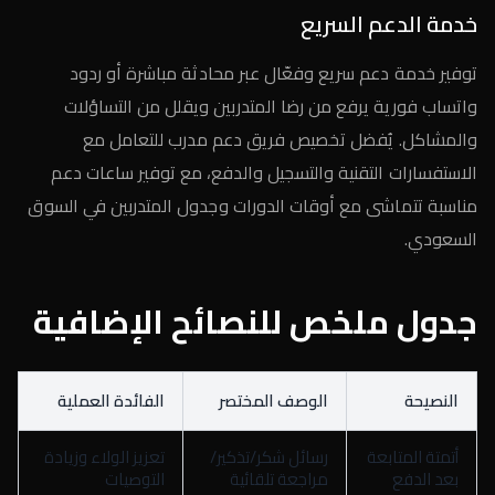
خدمة الدعم السريع
توفير خدمة دعم سريع وفعّال عبر محادثة مباشرة أو ردود
واتساب فورية يرفع من رضا المتدربين ويقلل من التساؤلات
والمشاكل. يُفضل تخصيص فريق دعم مدرب للتعامل مع
الاستفسارات التقنية والتسجيل والدفع، مع توفير ساعات دعم
مناسبة تتماشى مع أوقات الدورات وجدول المتدربين في السوق
السعودي.
جدول ملخص للنصائح الإضافية
النصيحة
الوصف المختصر
الفائدة العملية
أتمتة المتابعة
رسائل شكر/تذكير/
تعزيز الولاء وزيادة
بعد الدفع
مراجعة تلقائية
التوصيات