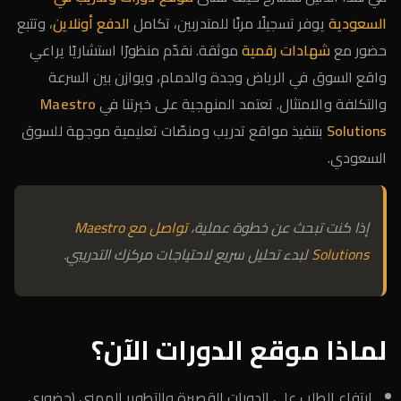
السعودية
يوفر تسجيلًا مرنًا للمتدربين، تكامل
الدفع أونلاين
، وتتبع
حضور مع
شهادات رقمية
موثقة. نقدّم منظورًا استشاريًا يراعي
واقع السوق في الرياض وجدة والدمام، ويوازن بين السرعة
والتكلفة والامتثال. تعتمد المنهجية على خبرتنا في
Maestro
Solutions
بتنفيذ مواقع تدريب ومنصّات تعليمية موجهة للسوق
السعودي.
إذا كنت تبحث عن خطوة عملية،
تواصل مع Maestro
Solutions
لبدء تحليل سريع لاحتياجات مركزك التدريبي.
لماذا موقع الدورات الآن؟
ارتفاع الطلب على الدورات القصيرة والتطوير المهني (حضوري