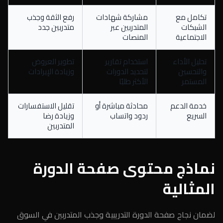
تكامل مع
مشاركة شهادات
رفع الثقة وجذب
الشبكات
المتدربين عبر
متدربين جدد
الاجتماعية
المنصات
تحليل الأداء
استخدام تقارير
تطوير العروض
والتحسين
لتحديد الدورات
وزيادة الإيرادات
المستمر
الأكثر طلبًا
خدمة الدعم
محادثة مباشرة أو
تقليل الاستفسارات
السريع
ردود واتساب
وزيادة رضا
المتدربين
نماذج محتوى صفحة الدورة
المثالية
لضمان نجاح صفحة الدورة التدريبية وجذب المتدربين في السوق