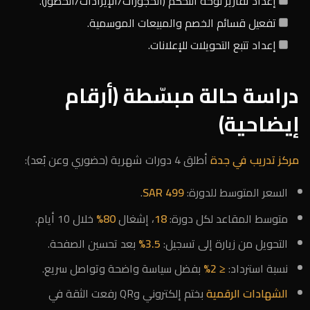
إعداد تقارير لوحة التحكم (الحجوزات/الإيرادات/الحضور).
تفعيل قسائم الخصم والمبيعات الموسمية.
إعداد تتبع التحويلات للإعلانات.
دراسة حالة مبسّطة (أرقام
إيضاحية)
مركز تدريب في جدة
أطلق 4 دورات شهرية (حضوري وعن بُعد):
السعر المتوسط للدورة:
499 SAR
.
متوسط المقاعد لكل دورة:
18
، إشغال
80%
خلال 10 أيام.
التحويل من زيارة إلى تسجيل:
3.5%
بعد تحسين الصفحة.
نسبة استرداد:
≤ 2%
بفضل سياسة واضحة وتواصل سريع.
الشهادات الرقمية
بختم إلكتروني وQR رفعت الثقة في