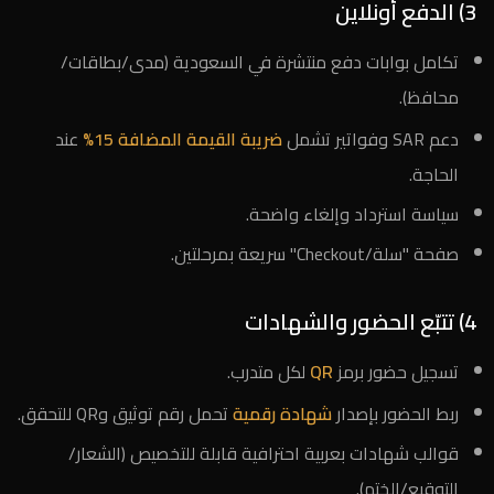
3) الدفع أونلاين
تكامل بوابات دفع منتشرة في السعودية (مدى/بطاقات/
محافظ).
دعم SAR وفواتير تشمل
ضريبة القيمة المضافة 15%
عند
الحاجة.
سياسة استرداد وإلغاء واضحة.
صفحة "سلة/Checkout" سريعة بمرحلتين.
4) تتبّع الحضور والشهادات
تسجيل حضور برمز
QR
لكل متدرب.
ربط الحضور بإصدار
شهادة رقمية
تحمل رقم توثيق وQR للتحقق.
قوالب شهادات بعربية احترافية قابلة للتخصيص (الشعار/
التوقيع/الختم).