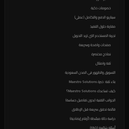
خصومات ذكية
سيناريو الدفع والتكامل (عملي)
مقارنة حلول التنفيذ
تجربة المستخدم التي تزيد التحويل
صفحات واضحة وسريعة
نماذج مختصرة
ثقة وامتثال
التسويق والظهور في المدن السعودية
بناء ثقة: خبرة Maestro Solutions
كيف تساعدك Maestro Solutions؟
الجوانب التقنية (بدون تفاصيل حساسة)
قائمة تحقق سريعة قبل الإطلاق
دراسة حالة مبسّطة (أرقام إيضاحية)
أسئلة شائعة (FAQ)