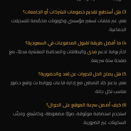
3) هل أستطيع تقديم خصومات للشركات أو الجامعات؟
نعم، عبر ملفات تسعير مؤسسي وكوبونات مخصّصة للتسجيلات
الجماعية.
4) ما أفضل طريقة لقبول المدفوعات في السعودية؟
اختَر بوابة تدعم
مدى
والبطاقات والمحافظ المنتشرة محليًا، مع
صفحة سلة سريعة.
5) هل يصلح الحل للدورات عن بُعد والحضورية؟
نعم، يدعم كلا النمطين مع إدارة قاعات وروابط بث وتتبع حضور
مناسب لكل حالة.
6) كيف أضمن سرعة الموقع على الجوال؟
استخدم استضافة موثوقة، صورًا مضغوطة، وكاشينغ، وتجنّب
السكربتات غير الضرورية.