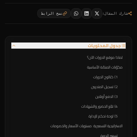
شارك المقال
:
نسخ الرابط
جدول المحتويات
لماذا موقع الدورات الآن؟
مكوّنات المنصّة الأساسية
1) كتالوج الدورات
2) تسجيل المتدربين
3) الدفع أونلاين
4) تتبّع الحضور والشهادات
5) لوحة تحكم للإدارة
الاستراتيجية التسعيرية: مستويات الأسعار والخصومات
تسعير الدورة