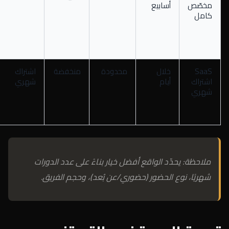
مخصّص
أسابيع
كامل
SaaS
خلال
محدودة
منخفضة
اشتراك
اشتراك
أيام
شهري
شهري
ملاحظة: يحدّد الواقع أفضل خيار بناءً على عدد الدورات
شهريًا، نوع الحضور (حضوري/عن بُعد)، وحجم الفريق.