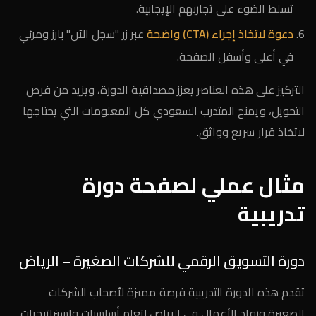
تسلط الضوء على تجاربهم الإيجابية.
دعوة لاتخاذ إجراء (CTA) واضحة
عبر زر "سجل الآن" بارز ومرئي
في أعلى وأسفل الصفحة.
التركيز على هذه العناصر يعزز مصداقية الدورة، ويزيد من فرص
التحويل، ويمنح المتدرب السعودي كل المعلومات التي يحتاجها
لاتخاذ قرار سريع وواثق.
مثال عملي لصفحة دورة
تدريبية
دورة التسويق الرقمي للشركات الصغيرة – الرياض
تقدم هذه الدورة التدريبية فرصة مميزة لأصحاب الشركات
الصغيرة ورواد الأعمال في الرياض لتعلم أساسيات واستراتيجيات