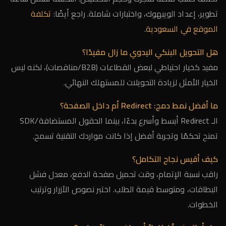
تطوير، إعداد الويبهوك، واختبارات شاملة. راجع أيضًا:
تكلفة
الموقع في السعودية
.
هل التحويل البنكي اليدوي ما زال مفيدًا؟
مفيد كخيار احتياطي لبعض القطاعات (B2B/مناقصات)، لكنه ليس
الخيار الأمثل لزيادة التحويلات للمستهلك النهائي.
ما أفضل نمط دمج: Redirect أم داخل الصفحة؟
الـ Redirect أبسط وأسرع بدءًا، بينما الحقول المستضافة/SDK
تمنح تحكمًا وتجربة أفضل إذا كانت مواردك التقنية تسمح.
كيف أقيس نجاح التكامل؟
راقب نسبة الإتمام، وقت تحميل صفحة الدفع، معدل فشل
البطاقات، ومتوسط قيمة الطلب. اختبر نصوص الأزرار وترتيب
الخطوات.