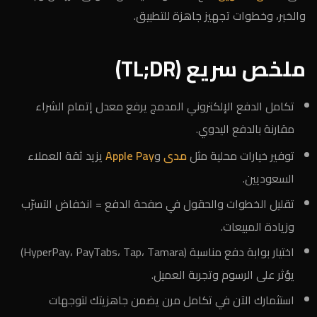
والخبر، وخطوات تجهيز جاهزة للتطبيق.
ملخص سريع (TL;DR)
تكامل الدفع الإلكتروني المدمج يرفع معدل إتمام الشراء
مقارنة بالدفع اليدوي.
توفير خيارات محلية مثل
مدى
و
Apple Pay
يزيد ثقة العملاء
السعوديين.
تقليل الخطوات والحقول في صفحة الدفع = انخفاض التسرّب
وزيادة المبيعات.
اختيار بوابة دفع مناسبة (HyperPay، PayTabs، Tap، Tamara)
يؤثر على الرسوم وتجربة العميل.
استثمارك الآن في تكامل مرن يضمن جاهزيتك لتوجهات