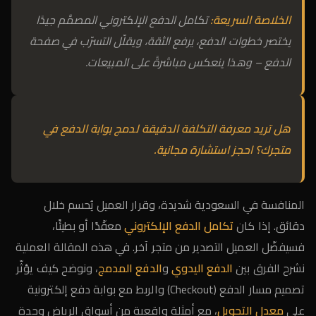
الخلاصة السريعة:
تكامل الدفع الإلكتروني المصمَّم جيدًا
يختصر خطوات الدفع، يرفع الثقة، ويقلّل التسرّب في صفحة
الدفع – وهذا ينعكس مباشرةً على المبيعات.
هل تريد معرفة التكلفة الدقيقة لدمج بوابة الدفع في
متجرك؟
احجز استشارة مجانية
.
المنافسة في السعودية شديدة، وقرار العميل يُحسم خلال
دقائق. إذا كان
تكامل الدفع الإلكتروني
معقّدًا أو بطيئًا،
فسيفضّل العميل التصدير من متجر آخر. في هذه المقالة العملية
نشرح الفرق بين
الدفع اليدوي
و
الدفع المدمج
، ونوضح كيف يؤثّر
تصميم مسار الدفع (Checkout) والربط مع بوابة دفع إلكترونية
على
معدل التحويل
، مع أمثلة واقعية من أسواق الرياض وجدة