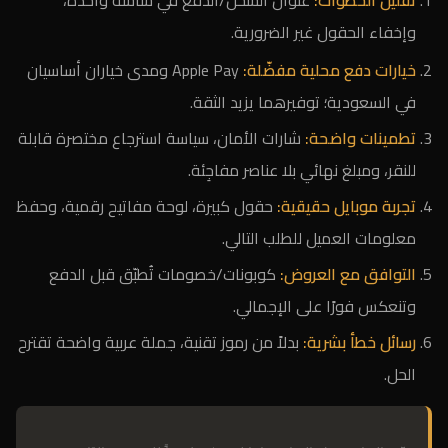
تقليل الخطوات:
عنوان الشحن/الدفع في شاشة واحدة،
وإخفاء الحقول غير الضرورية.
خيارات دفع محلية مفضّلة:
Apple Pay ومدى خياران أساسيان
في السعودية؛ توفيرهما يزيد الثقة.
تطمينات واضحة:
شارات الأمان، سياسة استرجاع مختصرة قابلة
للنقر، ومبلغ نهائي بلا عناصر مفاجِئة.
تجربة موبايل حقيقية:
حقول كبيرة، لوحة مفاتيح رقمية، وحفظ
معلومات العميل للطلب التالي.
التوافق مع العروض:
كوبونات/خصومات تُطبّق قبل الدفع
وتنعكس فورًا على الإجمالي.
رسائل خطأ بشرية:
بدلاً من رموز تقنية، جملة عربية واضحة تقترح
الحل.