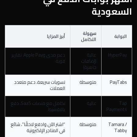
السعودية
سهولة
البوابة
أبرز المزايا
التكامل
HyperPay
عالية
دعم مدى وApple Pay، تقارير
(إضافات
قوية
جاهزة)
PayTabs
متوسطة
تسويات سريعة، دعم متعدد
العملات
Tap
عالية
تكامل مع منصات SaaS، دفع
Payments
بالتقسيط
Tamara /
متوسطة
“اشتر الآن وادفع لاحقًا”، شائع
Tabby
في المتاجر الإلكترونية