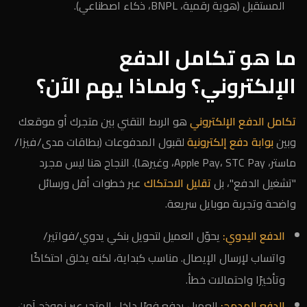
المستقبل (هوية رقمية، BNPL، ذكاء اصطناعي).
ما هو تكامل الدفع
الإلكتروني؟ ولماذا يهم الآن؟
تكامل الدفع الإلكتروني
هو الربط التقني بين متجرك أو موقعك
وبين
بوابة دفع إلكترونية
لقبول المدفوعات (بطاقات مدى/فيزا/
ماستر، Apple Pay، STC Pay، وغيرها). النجاح هنا ليس مجرد
"تشغيل الدفع"، بل
تقليل الاحتكاك
عبر خطوات أقل ورسائل
واضحة وتجربة موبايل سريعة.
الدفع اليدوي:
يحوّل العميل لتحويل بنكي يدوي/فواتير/
واتساب لإرسال الإيصال. مناسب كبداية، لكنه يخلق احتكاكًا
وتأخيرًا واحتمالات خطأ.
الدفع المدمج:
العميل يدفع فورًا داخل المتجر عبر نموذج آمن