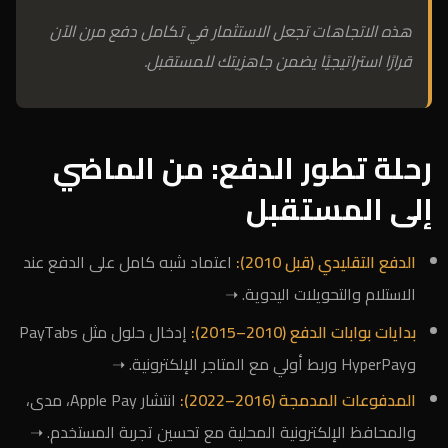
هذه الاتجاهات تجعل الاستثمار في تكامل دفع مرن الآن
قرارًا استراتيجيًا يضمن جاهزيتك للمستقبل.
رحلة تطور الدفع: من الماضي
إلى المستقبل
الدفع التقليدي (قبل 2010):
اعتماد شبه كامل على الدفع عند
الاستلام والتحويلات اليدوية. ➝
بدايات بوابات الدفع (2010–2015):
إدخال حلول مثل PayTabs
وHyperPay وربط أولي مع المتاجر الإلكترونية. ➝
المدفوعات المدمجة (2016–2022):
انتشار Apple Pay، مدى،
والمحافظ الإلكترونية المحلية مع تحسين تجربة المستخدم. ➝