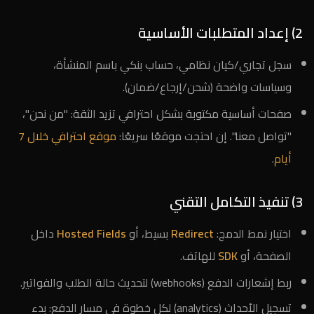
2) إعداد المتطلبات الأساسية
سجل تجاري/كيان نظامي، حساب بنكي باسم المنشأة،
وسياسات واضحة (شحن/إرجاع/ضمان).
صفحات أساسية مكتوبة بشكل احترافي تزيد الثقة: "من نحن"،
"تواصل معنا". إن احتجت موقعًا سريعًا:
موقع احترافي خلال 7
أيام
.
3) تنفيذ التكامل التقني
اختيار نمط الدمج:
Redirect
بسيط، أو
Hosted Fields
داخل
الصفحة، أو
SDK
للهاتف.
ربط إشعارات الدفع (webhooks) لتحديث حالة الطلب والفواتير.
تسجيل الأحداث (analytics) لكل خطوة في مسار الدفع: بدء