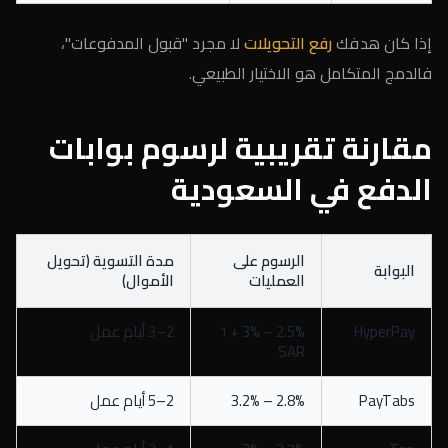
إذا كان هدفك
رفع التحويلات
لا مجرد "قبول المدفوعات"،
فالدمج المتكامل هو الاختيار الطبيعي.
مقارنة تقريبية لرسوم بوابات
الدفع في السعودية
الرسوم على
مدة التسوية (تحويل
البوابة
العمليات
الأموال)
HyperPay
2.5% – 3% + 1
2–3 أيام عمل
SAR
PayTabs
2.8% – 3.2%
2–5 أيام عمل