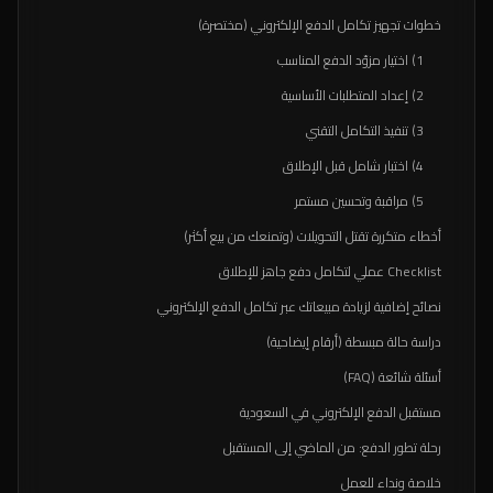
خطوات تجهيز تكامل الدفع الإلكتروني (مختصرة)
1) اختيار مزوّد الدفع المناسب
2) إعداد المتطلبات الأساسية
3) تنفيذ التكامل التقني
4) اختبار شامل قبل الإطلاق
5) مراقبة وتحسين مستمر
أخطاء متكررة تقتل التحويلات (وتمنعك من بيع أكثر)
Checklist عملي لتكامل دفع جاهز للإطلاق
نصائح إضافية لزيادة مبيعاتك عبر تكامل الدفع الإلكتروني
دراسة حالة مبسطة (أرقام إيضاحية)
أسئلة شائعة (FAQ)
مستقبل الدفع الإلكتروني في السعودية
رحلة تطور الدفع: من الماضي إلى المستقبل
خلاصة ونداء للعمل