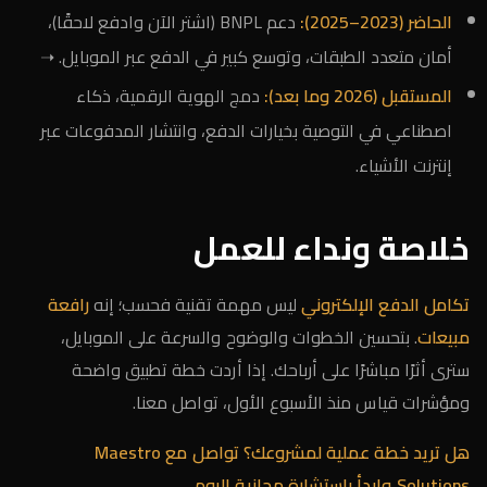
الحاضر (2023–2025):
دعم BNPL (اشتر الآن وادفع لاحقًا)،
أمان متعدد الطبقات، وتوسع كبير في الدفع عبر الموبايل. ➝
المستقبل (2026 وما بعد):
دمج الهوية الرقمية، ذكاء
اصطناعي في التوصية بخيارات الدفع، وانتشار المدفوعات عبر
إنترنت الأشياء.
خلاصة ونداء للعمل
تكامل الدفع الإلكتروني
ليس مهمة تقنية فحسب؛ إنه
رافعة
مبيعات
. بتحسين الخطوات والوضوح والسرعة على الموبايل،
سترى أثرًا مباشرًا على أرباحك. إذا أردت خطة تطبيق واضحة
ومؤشرات قياس منذ الأسبوع الأول، تواصل معنا.
هل تريد خطة عملية لمشروعك؟
تواصل مع Maestro
Solutions
وابدأ باستشارة مجانية اليوم.