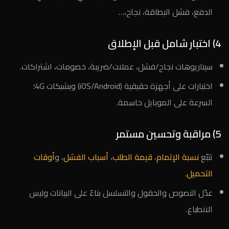
الدفع، فشل البطاقة، نجاح،…
4) اختبار شامل قبل الإطلاق
سيناريوهات نجاح/فشل، عملات/ضريبة، خصومات، اشتراكات.
اختبارات على أجهزة حقيقية (iOS/Android) وبشبكات 4G؛
السرعة على الموبايل حاسمة.
5) مراقبة وتحسين مستمر
تتبّع
نسبة الإتمام
،
قيمة الطلب
،
أسباب الفشل
، و
أوقات
التحميل
.
عدّل النصوص والحقول والتسلسل بناءً على البيانات وليس
الانطباع.