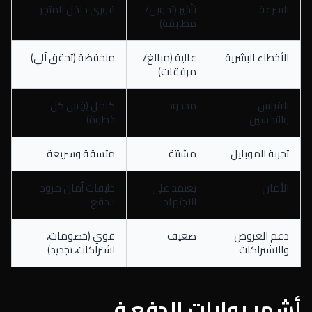
السرعة
تأخير (تحويل/
فوري داخل المتجر
مطابقة)
الأخطاء البشرية
عالية (مبالغ/
منخفضة (تحقق آلي)
مرفقات)
القياس
محدود
كامل (قِس كل
والتحسين
خطوة)
تجربة الموبايل
مشتتة
متسقة وسريعة
الأمان
يعتمد على
طبقات أمان مزود
الاجتهاد
الدفع
دعم العروض
ضعيف
قوي (خصومات،
والاشتراكات
اشتراكات، تجديد)
أشهر بوابات الدفع في