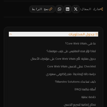
شارك المقال
:
نسخ الرابط
جدول المحتويات
ما هي Core Web Vitals؟
لماذا تؤثر هذه المقاييس على ترتيب موقعك؟
جدول مقارنة: تأثير Core Web Vitals على مؤشرات الأعمال
Checklist عملي لتحسين Core Web Vitals
دراسة حالة (إيضاحية): متجر إلكتروني سعودي
كيف تساعدك Maestro Solutions؟
أسئلة شائعة (FAQ)
خلاصة عملية
نصائح إضافية لتسريع التحسين