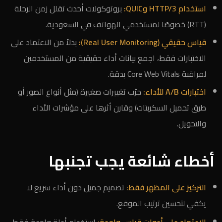
استخدام HTTP/3 وQUIC:
بروتوكولات أحدث تقلل زمن الرحلة
(RTT) خصوصًا لمستخدمي الهواتف في السعودية.
قياس حقيقي (Real User Monitoring):
بدلاً من الاعتماد على
الاختبارات فقط، اجمع بيانات أداء حقيقية من المستخدمين
لمراقبة Core Web Vitals بدقة.
اختبارات A/B للأداء:
جرّب تغييرات صغيرة (مثل أنواع الصور أو
طرق تحميل السكربتات) وقارن أثرها على مؤشرات الأداء
والتحويل.
أخطاء شائعة يجب تجنبها
التركيز على المظهر فقط:
تصميم جميل دون أداء سريع لا
يكفي لتحسين ترتيب الموقع.