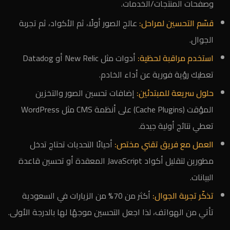
وصفحات المنتجات/الخدمات.
قسّم التحسين لمراحل:
عالج الصور أولًا، ثم الأكواد، ثم تجربة
الجوال.
استخدم مراقبة لحظية:
أدوات مثل New Relic أو Datadog
تعطيك رؤية فورية عن أداء الخادم.
حلول سريعة للمبتدئين:
إضافات تحسين الصور والتخزين
المؤقت (Cache Plugins) على أنظمة CMS مثل WordPress
تعطي نتائج أولية جيدة.
العمل مع فريق تقني مختص:
أحيانًا التحديات تحتاج تدخل
مطورين لتقليل أكواد JavaScript المعقدة أو تحسين قاعدة
البيانات.
تذكّر تجربة الجوال:
أكثر من 70% من الزيارات في السعودية
تأتي من الهواتف، لذا اجعل التحسين موجهًا لها بالدرجة الأولى.