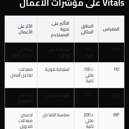
Vitals على مؤشرات الأعمال
التأثير على
النطاق
الأثر على
المقياس
تجربة
المثالي
الأعمال
المستخدم
LCP
≤ 2.5
سرعة تحميل
رضا أعلى،
ثانية
واضحة
جلسات أطول
FID
≤ 100
استجابة فورية
معدلات
مللي
تفاعل أفضل
ثانية
CLS
≤ 0.1
استقرار بصري
ثقة أكبر
بالموقع
INP
≤ 200
سلاسة التفاعل
تحسين
مللي
معدلات
ثانية
التحويل