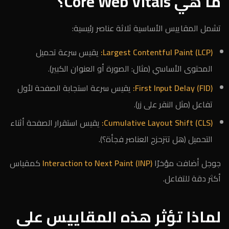
ما هي Core Web Vitals؟
تشمل المقاييس الأساسية ثلاثة عناصر رئيسية:
Largest Contentful Paint (LCP):
يقيس سرعة تحميل
المحتوى الأساسي (مثال: الصورة أو العنوان الكبير).
First Input Delay (FID):
يقيس سرعة استجابة الصفحة لأول
تفاعل (مثل النقر على زر).
Cumulative Layout Shift (CLS):
يقيس استقرار الصفحة أثناء
التحميل (هل تتزحزح العناصر فجأة؟).
جوجل أضافت مؤخرًا
Interaction to Next Paint (INP)
كمقياس
أكثر دقة للتفاعل.
لماذا تؤثر هذه المقاييس على