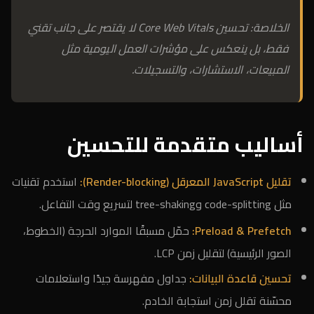
الخلاصة: تحسين Core Web Vitals لا يقتصر على جانب تقني
فقط، بل ينعكس على مؤشرات العمل اليومية مثل
المبيعات، الاستشارات، والتسجيلات.
أساليب متقدمة للتحسين
تقليل JavaScript المعرقل (Render-blocking):
استخدم تقنيات
مثل code-splitting وtree-shaking لتسريع وقت التفاعل.
Preload & Prefetch:
حمّل مسبقًا الموارد الحرجة (الخطوط،
الصور الرئيسية) لتقليل زمن LCP.
تحسين قاعدة البيانات:
جداول مفهرسة جيدًا واستعلامات
محسّنة تقلل زمن استجابة الخادم.