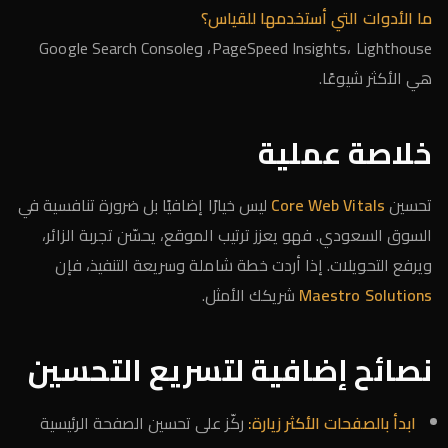
ما الأدوات التي أستخدمها للقياس؟
PageSpeed Insights، Lighthouse، وGoogle Search Console
هي الأكثر شيوعًا.
خلاصة عملية
تحسين
Core Web Vitals
ليس خيارًا إضافيًا بل ضرورة تنافسية في
السوق السعودي. فهو يعزز ترتيب الموقع، يحسّن تجربة الزائر،
ويرفع التحويلات. إذا أردت خطة شاملة وسريعة التنفيذ، فإن
Maestro Solutions
شريكك الأمثل.
نصائح إضافية لتسريع التحسين
ابدأ بالصفحات الأكثر زيارة:
ركّز على تحسين الصفحة الرئيسية