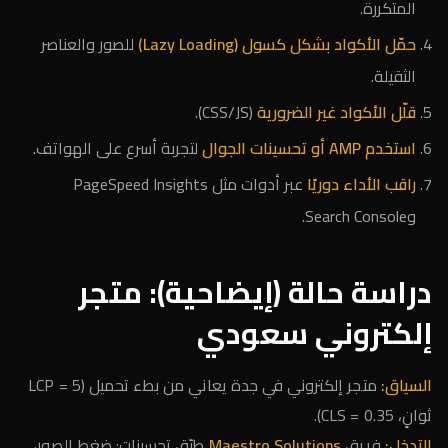
المتكررة.
حمّل الأكواد بشكل كسول (Lazy Loading)
للصور والعناصر
الثقيلة.
قلّل الأكواد غير الضرورية
(CSS/JS).
استخدم AMP أو تحسينات الجوال
لتجربة أسرع على الهواتف.
راقب الأداء دوريًا
عبر أدوات مثل PageSpeed Insights
وSearch Console.
دراسة حالة (إيضاحية): متجر
إلكتروني سعودي
السياق:
متجر إلكتروني في جدة يعاني من بطء تحميل (LCP = 5
ثوانٍ، CLS = 0.35).
التدخل:
فريق
Maestro Solutions
طبّق تحسينات: ضغط الصور،