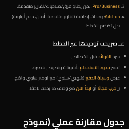
Pro/Business
: لمن يحتاج فرق/صلاحيات/تقارير متقدمة.
Add-on
: وحدات إضافية (تقارير متقدمة، أمان، دعم أولوية)
بدل تضخيم الخطط.
عناصر يجب توحيدها عبر الخطط
سرد
الفوائد
قبل الخصائص.
تمييز
حدود الاستخدام
بأيقونات ونصوص قصيرة.
عرض
وسيلة الدفع
(شهري/سنوي) مع توفير سنوي واضح.
زر
جرب مجانًا
أو
ابدأ الآن
مع وصف ما يحدث لاحقًا.
جدول مقارنة عملي (نموذج