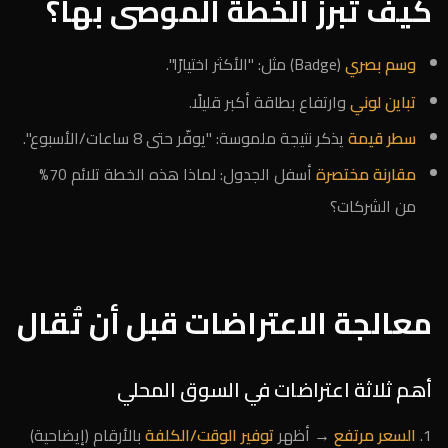
كيف تبرز الخطة الموصى بها؟
وسم بصري
(Badge) مثل: "الأكثر اختيارًا".
تباين لوني
وارتفاع بطاقة أكبر قليلًا.
سطر قيمة
يذكر نتيجة ملموسة: "يوفّر حتى 8 ساعات/الأسبوع".
مقارنة مختصرة
أسفل الجدول: لماذا هذه الخطة تلائم 70%
من الشركات؟
معالجة الاعتراضات قبل أن تُقال
أهم ثلاثة اعتراضات في السوق المحلي
السعر مرتفع
→ أظهر
توفير الوقت/الكلفة
بالأرقام (إيضاحية)