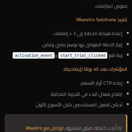
نصوص اعتراضات.
تنفيذ Maestro Solutions:
إعادة هيكلة الخطط إلى 3 + إضافات.
إبراز الخطة الموصى بها بوسم بصري وتباين.
ربط تتبع
و
.
activation_event
start_trial_clicked
المؤشرات بعد 45 يومًا (إيضاحية):
زيادة CTR أزرار التسعير.
ارتفاع معدل البدء في التجربة المجانية.
تحسّن تفعيل المستخدمين خلال الأسبوع الأول.
إذا أردت خارطة طريق مشابهة،
تواصل مع Maestro