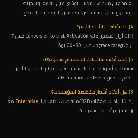
يعتمد على منتجك. المجاني يوسّع أعلى القمع، والتجريبي
المدفوع يقلّل مستخدمين غير جادين. اختبر حسب القطاع.
4) ما مؤشرات الأداء الأهم؟
CTR أزرار التسعير، Conversion to trial، Activation rate خلال 7
أيام، وUpgrade rate خلال 30–60 يومًا.
5) كيف أكتب ملاحظات الاستخدام وحدودها؟
ببساطة وبأيقونات: عدد المستخدمين، المهام، التقارير، الأمان،
الدعم—بدون مصطلحات تقنية مفرطة.
6) هل أحتاج أسعار مخصّصة للمؤسسات؟
إذا كان لديك صفقات B2B/مناقصات، أضف خيار
Enterprise
مع
زر "احجز عرضًا" بدل سعر ثابت.