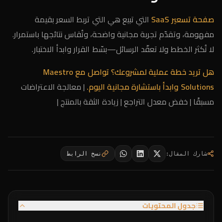
صفحة تسعير SaaS
التي تبيع هي التي تربط السعر بقيمة
مفهومة، وتقدّم تجربة مجانية واضحة، وتُقاس نتائجها باستمرار.
لا تُكثر الخطط ولا تعقّد الرسائل—بسّط القرار وابدأ الاختبار.
هل تريد خطة عملية لمشروعك؟
تواصل مع Maestro
Solutions
وابدأ باستشارة مجانية اليوم.
| معالجة الاعتراضات
مسبقًا | خفض معدل التراجع | زيادة الثقة بالمنتج |
شارك المقال
:
نسخ الرابط
جدول المحتويات