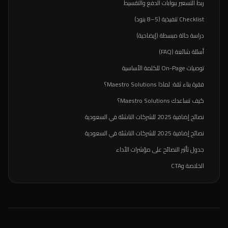
ربط التسعير ببوابات الدفع والتقسيط
Checklist تنفيذية (5–8 بنود)
دراسة حالة مبسطة (إيضاحية)
أسئلة شائعة (FAQ)
توصيات On-Page للكلمة الأساسية
فقرة بناء ثقة: لماذا Maestro Solutions؟
كيف تساعدك Maestro Solutions؟
نصائح إضافية 2025 للشركات الناشئة في السعودية
نصائح إضافية 2025 للشركات الناشئة في السعودية
جدول تأثير النصائح على مؤشرات الأداء
الخلاصة وCTA