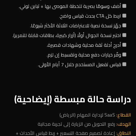
أضف وسومًا بصرية للخطة الموصى بها + تباين لوني.
اربط كل CTA بحدث قياس واضح.
جهّز نسخة نصية للاعتراضات الثلاثة الأكثر شيوعًا.
اختبر نسخة الجوال أولًا (أزرار كبيرة، بطاقات قابلة للتمرير).
أدرج أدلة ثقة محلية وشهادات قصيرة.
وفّر خيارات دفع محلية وتقسيط إن لزم.
قياس تفعيل المستخدم خلال 7 أيام الأولى.
دراسة حالة مبسطة (إيضاحية)
القطاع:
SaaS لإدارة المهام (الرياض)
الهدف:
رفع التحويل من الزيارة إلى تجربة مجانية
النطاق:
إعادة تصميم صفحة التسعير + ربط قياس الأحداث +