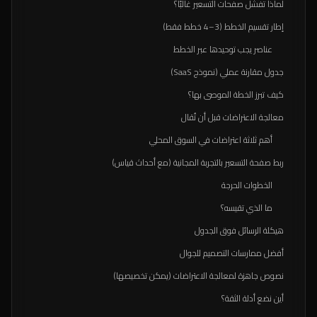
لماذا تفشل صفحات التسعير غالبًا؟
إطار تقسيم الخطط (3–4 خطط فقط)
عناصر يجب توحيدها عبر الخطط
جدول مقارنة عملي (نموذج SaaS)
كيف تبرز الخطة الموصى بها؟
معالجة الاعتراضات قبل أن تُقال
أهم ثلاثة اعتراضات في السوق المحلي
ربط صفحة التسعير بالتجربة المجانية (مع أحداث قياس)
الخطوات الحرجة
ما الذي تقيسه؟
هيكلة الرسائل فوق الجدول
أفضل ممارسات التصميم للجوال
نصوص جاهزة لمعالجة الاعتراضات (يمكن تخصيصها)
أين نضع أدلة الثقة؟