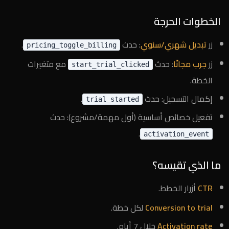
الخطوات الحرجة
زر
تبديل شهري/سنوي
: حدث
.
pricing_toggle_billing
زر
جرب مجانًا
: حدث
مع متغيرات
start_trial_clicked
الخطة.
إكمال التسجيل: حدث
.
trial_started
تفعيل خصائص أساسية (أول مهمة/مشروع): حدث
.
activation_event
ما الذي تقيسه؟
CTR
أزرار الخطط.
Conversion to trial
لكل خطة.
Activation rate
خلال 7 أيام.