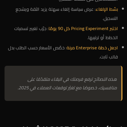
بسّط الإلغاء
: عرض سياسة إلغاء سهلة يزيد الثقة ويشجع
التسجيل.
اختبر Pricing Experiment كل 90 يومًا
: جرّب تغيير تسميات
الخطط أو ترتيبها.
اجعل خطة Enterprise مرنة
: خصّص الأسعار حسب الطلب بدل
قالب ثابت.
هذه النصائح ترفع فرصتك في البقاء متقدّمًا على
منافسيك، خصوصًا مع تغيّر توقعات العملاء في 2025.