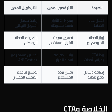
النصيحة
الأثر قصير المدى
الأثر طويل المدى
تقليل عدد
رفع CTR الأزرار
زيادة معدل
الخطط
بنسبة ملحوظة
التحويل النهائي
إبراز الخطة
تحسين سرعة
بناء ولاء للخطة
الموصى بها
القرار للمستخدم
الوسطى
ربط CTA
بيانات دقيقة
تحسين مستمر عبر
بقياس أحداث
لاتخاذ القرار
A/B Testing
إضافة وسائل
تقليل تردد
توسيع قاعدة
دفع محلية
المستخدم
العملاء المحليين
الخلاصة وCTA