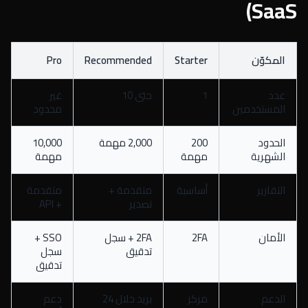
SaaS)
المكوّن
Starter
Recommended
Pro
عدد
1
حتى 10
غير
المستخدمين
محدود
الحدود
200
2,000 مهمة
10,000
الشهرية
مهمة
مهمة
التقارير
أساسية
متقدمة +
متقدمة
تصدير
+ API
الأمان
2FA
2FA + سجل
SSO +
تدقيق
سجل
تدقيق
الدعم
مركز
بريد خلال 24
دعم