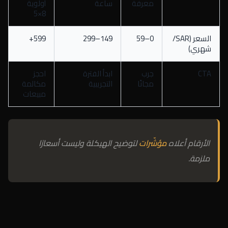
معرفة
ساعة
أولوية
8×5
السعر (SAR/
0–59
149–299
599+
شهري)
CTA
جرب
ابدأ الفترة
احجز
مجانًا
التجريبية
مكالمة
مبيعات
الأرقام أعلاه
مؤشّرات
لتوضيح الهيكلة وليست أسعارًا
ملزمة.