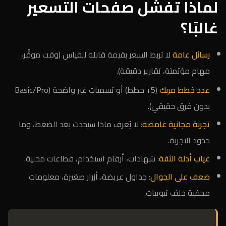
لماذا تفشل صفحات التسعير
غالبًا؟
رسائل عامة
لا تربط السعر بقيمة قابلة للقياس (وقت موفَّر،
مهام مؤتمتة، تقارير دقيقة).
عدد خطط مربك
(5+ خطط) أو تسميات غير واضحة (Basic/Pro
بدون فرق حقيقي).
تجربة مجانية غامضة
: لا يُعرف ماذا سيحدث بعد الضغط، وما
حدود التجربة.
غياب أدلة الثقة
: شهادات، أرقام استخدام، قطاعات محلية.
ضعف على الجوال
: جداول عريضة، أزرار صغيرة، معلومات
مخفية خلف تبويبات.