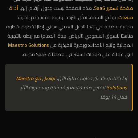
صفحة تسعير SaaS
. هذه الصفحة ليست جدول أرقام؛ إنها
أداة
مبيعات
: توضّح القيمة، تقلّل التردد، وتربط المستخدم بتجربة
مجانية واضحة. في هذا الدليل العملي سنبني إطارًا خطوة بخطوة
مناسبًا للسوق السعودي (الرياض، جدة، الدمام) مع ربطه بالتجربة
المجانية وتتبع الأحداث؛ وبخبرة تنفيذية من
Maestro Solutions
التي عملت على صفحات تسعير في قطاعات SaaS محلية.
إذا كنت تبحث عن خطوة عملية الآن،
تواصل مع Maestro
Solutions
لنقترح صفحة تسعير مُحسّنة ومحسوبة الأثر
خلال 14 يومًا.