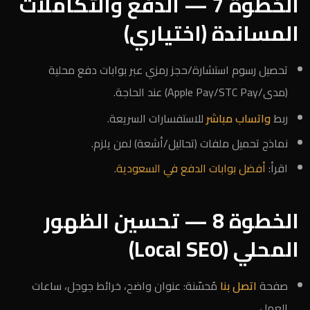
الخطوة 7 — الدفع والتكاملات
المساندة (اختياري)
تحصيل رسوم استشارة/حجز رمزي عبر بوابات دفع محلية
(مدى/Apple Pay/STC Pay) عند الحاجة.
ربط
واتساب مباشر
للاستفسارات السريعة.
نماذج تحميل ملفات (تحاليل/أشعة) لمن يلزم.
اقرأ:
أفضل بوابات الدفع في السعودية
.
الخطوة 8 — تحسين الظهور
المحلي (Local SEO)
صفحة
اتصل بنا
مُحسّنة: عنوان واضح، خرائط جوجل، ساعات
العمل.