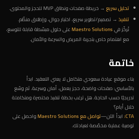
تحليل سريع
→ خريطة صفحات ونطاق MVP للحجز والمحتوى.
تنفيذ
→ تصميم/تطوير سريع، اختبار جوال، وإطلاق منظّم.
نُركّز في
Maestro Solutions
على حلول مبسّطة قابلة للتوسع،
مع اهتمام خاص بتجربة المريض والسرعة والأمان.
خاتمة
بناء موقع عيادة سعودي متكامل لا يعني التعقيد. ابدأ
بالأساسي: صفحات واضحة، حجز يعمل، أمان وسرعة. ثم وسّع
تدريجيًا حسب الحاجة. هل ترغب بخطة تنفيذ مختصرة ومتكاملة
خلال أيام؟
CTA:
ابدأ الآن—
تواصل مع Maestro Solutions
واحصل على
توصية عملية مخصّصة لعيادتك.