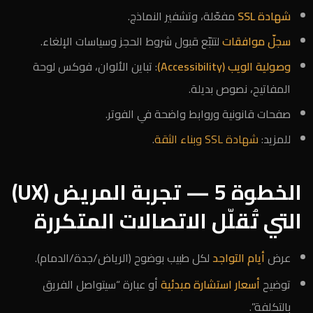
شهادة SSL
مفعّلة، وتشفير النماذج.
سجلّ موافقات
لتتبّع قبول شروط الحجز وسياسات الإلغاء.
وصولية الويب (Accessibility)
: تباين الألوان، فوكس لوحة
المفاتيح، نصوص بديلة.
صفحات قانونية وروابط واضحة في الفوتر.
للمزيد:
شهادة SSL وبناء الثقة
.
الخطوة 5 — تجربة المريض (UX)
التي تُقلّل الاتصالات المتكررة
عرض
أيام التواجد
لكل طبيب بوضوح (الرياض/جدة/الدمام).
توضيح
أسعار استشارة مبدئية
أو عبارة “سيتواصل الفريق
بالتكلفة”.