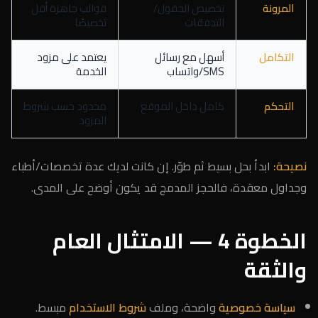
المرونة
تخصيص الحقول/
قوالب جاهزة أقل
التدفقات
تخصيصًا
التكامل
أسهل مع رسائل
يعتمد على مزود
SMS/واتساب
الخدمة
التحكم
كامل داخل الموقع
محدود حسب شروط
المزود
نصيحة:
ابدأ بحل بسيط ثم طوّر. إن كانت لديك عدة تخصصات/أطباء
وجداول معقدة، فالحجز المدمج قد يكون أوضح على المدى.
الخطوة 4 — الامتثال العام
والثقة
سياسة خصوصية
واضحة، وملف
شروط الاستخدام
مبسط.