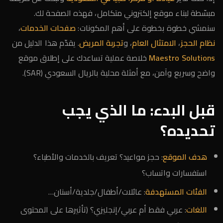
مبسّطة لبناء موقع إلكتروني متكامل، فهذه الصفحة لك.
سنمشي خطوة بخطوة على أهم المكونات:
صفحات الخدمات
،
نظام الحجز
،
الامتثال العام
، و
تجربة المريض
. يقدّم هذا الدليل من
Maestro Solutions
خلاصة عملية تساعدك على إطلاق موقع
واضح وسريع وآمن، مع أمثلة محلية بالريال السعودي (SAR).
قبل البدء: ما الذي يجب
تحديده؟
هدف الموقع
: حجز مواعيد؟ تعريف بالخدمات والأطباء؟
استفسارات واتساب؟
الفئات المستهدفة
: عائلات/أطفال/جلدية/أسنان…
اللغات
: عربي فقط أم عربي/إنجليزي؟ (تأثيرها على المحتوى