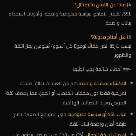
4) ماذا عن الأمان والامتثال؟
SSL، تشفير النماذج، سياسة خصوصية واضحة، وأذونات استخدام
بيانات واضحة.
5) هل أحتاج مدونة؟
ليست شرطًا. لكن مقالًا توعويًا كل أسبوع/أسبوعين يعزز الثقة
والظهور.
-## أخطاء شائعة يجب تجنّبها
الاكتفاء بصفحة واحدة
: كثير من العيادات تطلق صفحة
تعريفية فقط دون صفحات للخدمات أو الحجز، مما يضعف ثقة
المريض ويزيد الاتصالات الهاتفية.
غياب SSL أو سياسة خصوصية
: حتى المواقع الصغيرة تحتاج
طبقة أمان واضحة لبناء الثقة.
إهمال نسخة الجوال
: أكثر من 70٪ من المرضى يبحثون عن