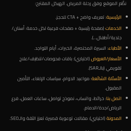
نظّم الموقع وفق رحلة المريض. الهيكل المقترح:
الرئيسية
: تعريف واضح + CTA للحجز.
الخدمات
(صفحة رئيسية + صفحات فرعية لكل خدمة: أسنان/
جلدية/أطفال…).
الأطباء
: السيرة المختصرة، الخبرات، أيام التواجد.
الأسعار/العروض
(اختياري): باقات فحوصات/تنظيف/علاج
تقويمي (بالـSAR).
الأسئلة الشائعة
: مواعيد الدوام، سياسات الإلغاء، التأمين
المقبول.
اتصل بنا
: خرائط، واتساب، نموذج تواصل، ساعات العمل، فرع
الرياض/جدة/الدمام.
المدونة
(اختياري): مقالات توعوية قصيرة تعزز الثقة والـSEO.