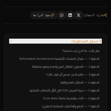
شارك المقال
:
نسخ الرابط
جدول المحتويات
قبل البدء: ما الذي يجب تحديده؟
الخطوة 1 — هيكل الصفحات الأساسية (Information Architecture)
الخطوة 2 — المحتوى الفعّال (نسخ واضحة وصور مطمئنة)
الخطوة 3 — نظام الحجز: مدمج أم طرف ثالث؟
الخطوة 4 — الامتثال العام والثقة
الخطوة 5 — تجربة المريض (UX) التي تُقلّل الاتصالات المتكررة
الخطوة 6 — الأداء والسرعة (Core Web Vitals)
الخطوة 7 — الدفع والتكاملات المساندة (اختياري)