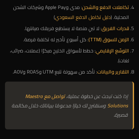
تكاملات الدفع والشحن
: مدى وApple Pay وشركات الشحن
المحلية. (
دليل تكامل الدفع السعودي
)
قدرات الفريق
: لا تبنِ منصة لا يستطيع فريقك صيانتها.
الزمن للسوق (TTM)
: كل أسبوع تأخير له تكلفة فرصة.
التوسّع الإقليمي
: خطط لأسواق الخليج مبكرًا (عملات، ضرائب،
لغات).
التقارير والبيانات
: تأكد من سهولة تتبع UTM وROAS وAOV.
إذا كنت تبحث عن خطوة عملية،
تواصل مع Maestro
Solutions
وسنقترح لك خيارًا مدعومًا ببياناتك خلال مكالمة
قصيرة.