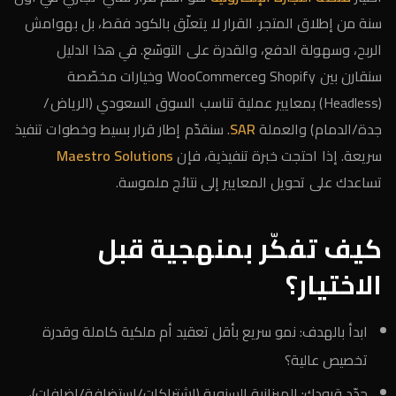
سنة من إطلاق المتجر. القرار لا يتعلّق بالكود فقط، بل بهوامش
الربح، وسهولة الدفع، والقدرة على التوسّع. في هذا الدليل
سنقارن بين Shopify وWooCommerce وخيارات مخصّصة
(Headless) بمعايير عملية تناسب السوق السعودي (الرياض/
جدة/الدمام) والعملة
SAR
. سنقدّم إطار قرار بسيط وخطوات تنفيذ
سريعة. إذا احتجت خبرة تنفيذية، فإن
Maestro Solutions
تساعدك على تحويل المعايير إلى نتائج ملموسة.
كيف تفكّر بمنهجية قبل
الاختيار؟
ابدأ بالهدف: نمو سريع بأقل تعقيد أم ملكية كاملة وقدرة
تخصيص عالية؟
حدّد قيودك: الميزانية السنوية (اشتراكات/استضافة/إضافات)،