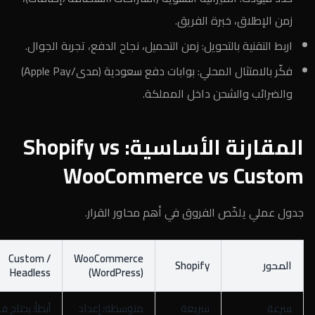
زمن الإطلاق، خبرة الفريق.
اربط التقنية بالتحويل: زمن التحميل، نجاح الدفع، تجربة الجوال.
فكّر بالامتثال المحلي: بوابات دفع سعودية (مدى/Apple Pay)
والضرائب والشحن داخل المملكة.
المقارنة الأساسية: Shopify vs
WooCommerce vs Custom
جدول عملي يلخّص الفروق في أهم محاور القرار.
Custom /
WooCommerce
المحور
Shopify
Headless
(WordPress)
سرعة
سريعة
متوسطة؛ إعداد
أبطأ؛ يحتاج ف