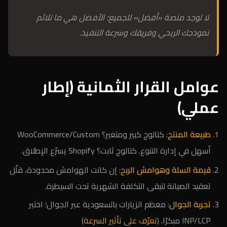
لا توجد منصة «أفضل» للجميع؛ الأفضل هي ما تلائم
نموذجك الربحي وفريقك وسرعة التنفيذ.
عوامل القرار الثمانية (إطار
عملي)
طبيعة المنتج
: كتالوج كبير ومتغير؟ WooCommerce/Custom
أسهل في إدارة التنوع. كتالوج ثابت؟ Shopify يسرّع الإطلاق.
قيمة السلة وهوامش الربح
: إن كانت الهوامش محدودة، قلّل
تعقيد الصيانة لتبقى التكلفة الشهرية تحت السيطرة.
تجربة الجوال
: معظم الزيارات بالسعودية عبر الجوال؛ اختبر
INP/LCP مبكرًا. (
تعرّف على تأثير السرعة
)