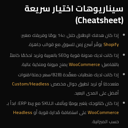
سيناريوهات اختيار سريعة
(Cheatsheet)
إذا كان هدفك الإطلاق خلال ≤14 يومًا وفريقك صغير:
Shopify
يوفّر أسرع زمن للسوق مع قوالب جاهزة.
إذا كانت لديك مدونة قوية وSEO بالعربية وتريد تحكمًا كاملاً
بالتفاصيل:
WooCommerce
يمنح مرونة وملكية عالية.
إذا كانت لديك متطلبات معقّدة (B2B/سعر جملة/قنوات
متعددة) أو تريد تطبيق جوال مخصص:
Custom/Headless
أفضل على المدى البعيد.
إذا كان كتالوجك يتغير يوميًا وبآلاف الـSKU مع ربط ERP: ابدأ بـ
WooCommerce
على استضافة مُدارة قوية أو
Headless
حسب الميزانية.