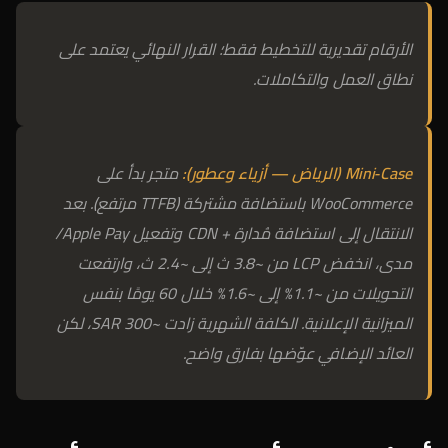
الأرقام تقديرية للتخطيط فقط؛ القرار النهائي يعتمد على
نطاق العمل والتكاملات.
Mini‑Case (الرياض — أزياء وعطور):
متجر بدأ على
WooCommerce باستضافة مشتركة (TTFB مرتفع). بعد
الانتقال إلى استضافة مُدارة + CDN وتفعيل Apple Pay/
مدى، انخفض LCP من ~3.8 ث إلى ~2.4 ث، وارتفعت
التحويلات من ~1.1% إلى ~1.6% خلال 60 يومًا بنفس
الميزانية الإعلانية. الكلفة الشهرية زادت ~300 SAR، لكن
العائد الإضافي عوّضها بفارق واضح.