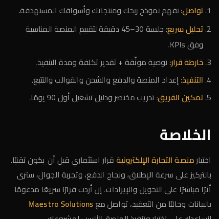
تواصل
: نفهم نموذج ربحك ومنتجاتك وأسواقك المستهدفة.
تحليل سريع
: جلسة 30–45 دقيقة لتقييم المنصة المناسبة
وفق KPIs.
خارطة قرار
: توصية موثّقة + تقدير تكلفة ومدة التنفيذ.
التنفيذ
: إعداد المنصة والدفع والشحن والقوالب والتتبع.
تمكين الفريق
: تدريب مختصر ودليل تشغيل أول 90 يومًا.
الخلاصة
اختيار
منصة التجارة الإلكترونية
قرار استثماري قبل أن يكون تقنيًا.
بالتركيز على سرعة الإطلاق، ونجاح الدفع، وتجربة الجوال، سترى
أثرًا مباشرًا على التحويل والإيرادات. إن أردت قرارًا سريعًا مدعومًا
بالبيانات وخاليًا من التعقيد، تواصل مع
Maestro Solutions
لنساعدك على اختيار وتنفيذ المنصة الأنسب لمشروعك.