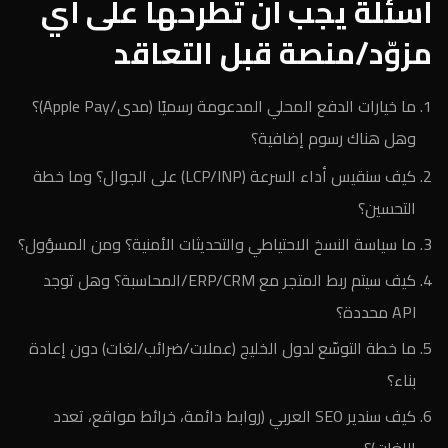
أسئلة يجب أن تطرحها على أي
مزوّد/منصة قبل التعاقد
ما خيارات الدفع المحلي المدعومة رسميًا (مدى/Apple Pay)؟
وهل هناك رسوم إضافية؟
كيف سنقيس أداء السرعة (LCP/INP) على الجوال؟ وما خطة
التحسين؟
ما سياسة النسخ الاحتياطي والتحديثات الأمنية؟ ومن المسؤول؟
كيف سيتم ربط المتجر مع ERP/CRM/المحاسبة؟ وهل توجد
API محددة؟
ما خطة التوسّع لدول الخليج (عملات/ضرائب/لغات) دون إعادة
بناء؟
كيف سندير SEO العربي (روابط دائمة، خرائط مواقع، تعدد