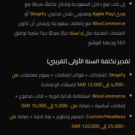
إن كنت تبيع داخل السعودية وتحتاج تكاملًا سريعًا مع
مدى/Apple Pay
ومندوبي شحن محليين:
Shopify
أو
WooCommerce
مع إضافات سعودية؛ ويمكن أن تكون
المنصات المحلية مثل
زد/سلة
خيارًا مبدئيًا جيدًا بشرط توافق
SEO وخطط التوسّع.
تقدير تكلفة السنة الأولى (تقريبي)
Shopify
: اشتراكات + قوالب/إضافات + رسوم معاملات:
من
~4,000 إلى 12,000 SAR
(باستثناء الإعلانات).
WooCommerce
: استضافة مُدارة قوية + قالب مدفوع +
إضافات أساسية + صيانة:
من ~5,000 إلى 15,000 SAR
.
Custom/Headless
: تصميم وتطوير + بنية تحتية + صيانة:
من
~25,000 إلى 120,000 SAR
.