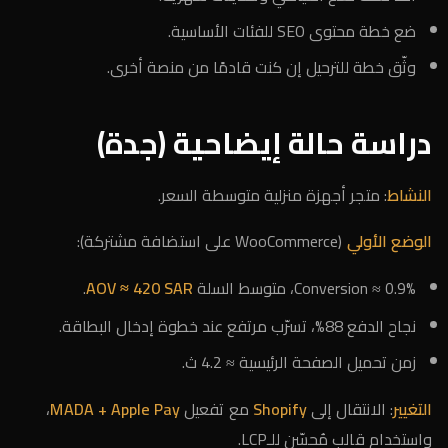
ضع خطة محتوى SEO للفئات الأساسية.
وثّق خطة للترحيل إن كنت قادمًا من منصة أخرى.
دراسة حالة إيضاحية (جدة)
النشاط
: متجر أجهزة منزلية متوسطة السعر.
الوضع الأولي
(WooCommerce على استضافة مشتركة):
Conversion ≈ 0.9%، متوسط السلة
AOV ≈ 420 SAR
.
نجاح الدفع 88%، تسرّب مرتفع عند خطوة إدخال البطاقة.
زمن تحميل الصفحة الرئيسية ≈ 4.2 ث.
التغيير
: الانتقال إلى
Shopify
مع تفعيل
MADA + Apple Pay
،
واستخدام قالب مُحسّن للـLCP.