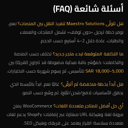
أسئلة شائعة (FAQ)
هل تتولّى Maestro Solutions تنفيذ النقل بين المنصات؟
نعم،
نوفر خطة ترحيل «دون توقف» تشمل المنتجات والعملاء
والطلبات، عادة خلال 2–4 أسابيع حسب الحجم.
ما التكلفة المتوقعة لبدء متجر جديد؟
تختلف حسب المنصة
والتكاملات؛ كمؤشر: باقة مبدئية مضبوطة قد تتراوح (تقريبًا) بين
5,000–18,000 SAR
للتأسيس، ثم رسوم شهرية حسب الاختيارات.
هل أبدأ بخطة منخفضة ثم أترقّى؟
غالبًا نعم. ابدأ بالأبسط الذي
يحقق الأساسيات (دفع/شحن/تتبّع)، ثم وسّع حسب النمو.
أي حل أفضل للمتاجر متعددة اللغات؟
WooCommerce يمنح
مرونة لغة وهيكلة URL ممتازة عبر إضافات؛ Shopify يدعم لغات
متعددة بسلاسة؛ القرار يعتمد على فريقك وهيكل SEO.