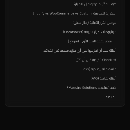
كيف تفكّر بمنهجية قبل الاختيار؟
المقارنة الأساسية: Shopify vs WooCommerce vs Custom
عوامل القرار الثمانية (إطار عملي)
سيناريوهات اختيار سريعة (Cheatsheet)
تقدير تكلفة السنة الأولى (تقريبي)
أسئلة يجب أن تطرحها على أي مزوّد/منصة قبل التعاقد
Checklist تنفيذية قبل أن تقرّر
دراسة حالة إيضاحية (جدة)
أسئلة شائعة (FAQ)
كيف تساعدك Maestro Solutions؟
الخلاصة