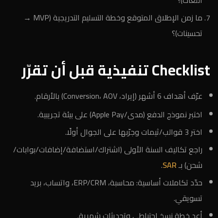
اللغات)؟
ما زمن الإطلاق المتوقع وخطة التسليم التدريجية (MVP →
تحسينات)؟
Checklist تنفيذية قبل أن تقرّر
عرّف أهداف 6 أشهر (إيراد، Conversion، AOV) بالأرقام.
اختبر نموذج الدفع (مدى/Apple Pay) على بيئة تجريبية.
اختر 3 قوالب/ثيمات وجرّبها على الجوال أولًا.
راجع تكاليف السنة الأولى (اشتراك/استضافة/إضافات/بوابات/
شحن) بـ
SAR
.
حدّد تكاملات أساسية: محاسبة، ERP/CRM، واتساب، بريد
تسويقي.
أعد خطة نسخ احتياطي وتحديثات شهرية.