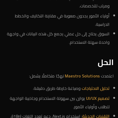
ومرتب للتخصصات.
أولياء الأمور يجدون صعوبة في مقارنة التكاليف والخطط
الدراسية.
السوق يحتاج إلى حل عملي يجمع كل هذه البيانات في واجهة
واحدة سهلة الاستخدام.
الحل
اعتمدت
Maestro Solutions
نهجًا متكاملًا يشمل:
تحليل الاحتياجات
وصياغة خارطة طريق دقيقة.
تصميم UI/UX
يوازن بين سهولة الاستخدام وجاذبية الواجهة
للطلاب وأولياء الأمور.
التقنيات الحديثة
: استخدام Next.js، دعم تعدد اللغات (i18n)،