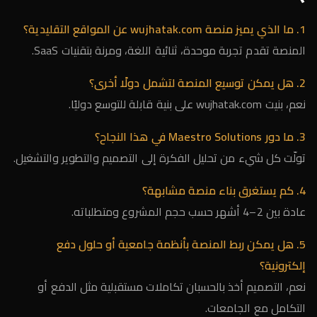
1. ما الذي يميز منصة wujhatak.com عن المواقع التقليدية؟
المنصة تقدم تجربة موحدة، ثنائية اللغة، ومرنة بتقنيات SaaS.
2. هل يمكن توسيع المنصة لتشمل دولًا أخرى؟
نعم، بنيت wujhatak.com على بنية قابلة للتوسع دوليًا.
3. ما دور Maestro Solutions في هذا النجاح؟
تولّت كل شيء من تحليل الفكرة إلى التصميم والتطوير والتشغيل.
4. كم يستغرق بناء منصة مشابهة؟
عادة بين 2–4 أشهر حسب حجم المشروع ومتطلباته.
5. هل يمكن ربط المنصة بأنظمة جامعية أو حلول دفع
إلكترونية؟
نعم، التصميم أخذ بالحسبان تكاملات مستقبلية مثل الدفع أو
التكامل مع الجامعات.