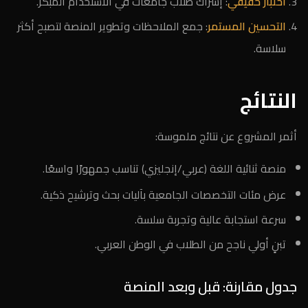
اختبار حقيقي
: إشراك طلاب جامعات في الاستخدام المبكر.
التحسين المستمر
: جمع الملاحظات وتطوير المنصة لتصبح أكثر
سلاسة.
النتائج
أثمر المشروع عن نتائج ملموسة:
منصة ثنائية اللغة (عربي/إنجليزي) تناسب جمهورًا واسعًا.
عرض مئات التخصصات الجامعية بآليات بحث وترشيح ذكية.
سرعة استجابة عالية وتجربة سلسة.
تبنٍ أولي ناجح من الطلاب في الوطن العربي.
جدول مقارنة: قبل وبعد المنصة