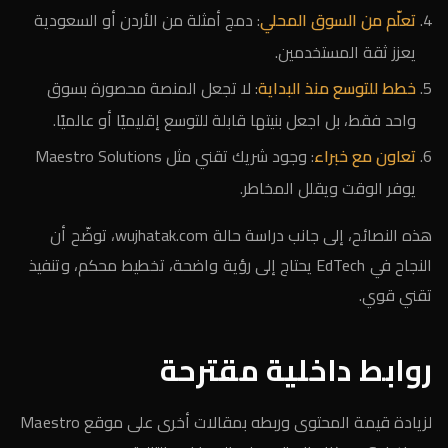
تعلّم من السوق المحلي
: دمج أمثلة من الأردن أو السعودية
يعزز ثقة المستخدمين.
خطط للتوسع منذ البداية
: لا تجعل المنصة محصورة بسوق
واحد فقط، بل اجعل بنيتها قابلة للتوسع إقليميًا أو عالميًا.
تعاون مع خبراء
: وجود شريك تقني مثل Maestro Solutions
يوفر الوقت ويقلل المخاطر.
هذه النصائح، إلى جانب دراسة حالة wujhatak.com، توضّح أن
النجاح في EdTech يحتاج إلى رؤية واضحة، تخطيط محكم، وتنفيذ
تقني قوي.
روابط داخلية مقترحة
لزيادة قيمة المحتوى وربطه بمقالات أخرى على موقع Maestro