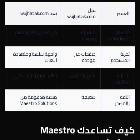
قبل
العنصر
بعد wujhatak.com
wujhatak.com
الوصول
متفرقة
في مكان واحد ومنظم
للمعلومات
وصعبة
تجربة
صفحات غير
واجهة سلسة ومتعددة
المستخدم
موحدة
اللغات
مقارنة
مجهود يدوي
نظام فلترة وترتيب ذكي
التكاليف
الثقة
ضعيفة
منصة مدعومة من
بالمصدر
Maestro Solutions
كيف تساعدك Maestro