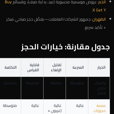
الخبر
: عروض موسمية محسوبة (عيد، بداية صيف)، وقسائم
Buy
.
X Get Y
الظهران
: جمهور الشركات/العاملات—يفضّل حجز صباحي مبكر
+ تأكيد سريع.
جدول مقارنة: خيارات الحجز
تقليل
قابلية
الخيار
السرعة
التكلفة
الإلغاء
القياس
واتساب
متوسطة
ضعيفة
منخفضة
منخفضة
يدوي
فقط
منصة
عالية
عالية
عالية
متوسطة
حجوزات
(عربون +