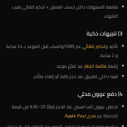
متابعة الاستهلاك داخل حساب العميل + تذكير تلقائي بقرب
الانتهاء.
3) تنبيهات ذكية
تأكيد و
تذكير تلقائي
عبر SMS/واتساب قبل الموعد بـ 24 ساعة
و 2 ساعة.
إشعار
قائمة انتظار
عند تفرّغ موعد.
تنبيه داخلي للفريق عند حجز باقة أو إلغاء متأخر.
4) دفع عربون محلي
تحصيل عربون ثابت/نسبي عند الحجز (مثلاً 20–30% من قيمة
الخدمة) عبر
مدى/Apple Pay
.
سياسة واضحة: استرداد/تحويل الرصيد عند الإلغاء قبل X ساعات.