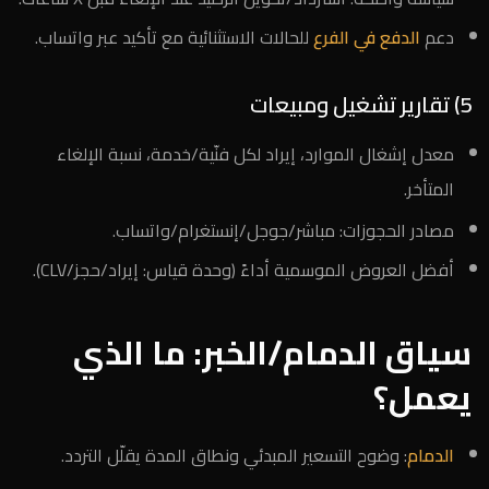
دعم
الدفع في الفرع
للحالات الاستثنائية مع تأكيد عبر واتساب.
5) تقارير تشغيل ومبيعات
معدل إشغال الموارد، إيراد لكل فنّية/خدمة، نسبة الإلغاء
المتأخر.
مصادر الحجوزات: مباشر/جوجل/إنستغرام/واتساب.
أفضل العروض الموسمية أداءً (وحدة قياس: إيراد/حجز/CLV).
سياق الدمام/الخبر: ما الذي
يعمل؟
الدمام
: وضوح التسعير المبدئي ونطاق المدة يقلّل التردد.