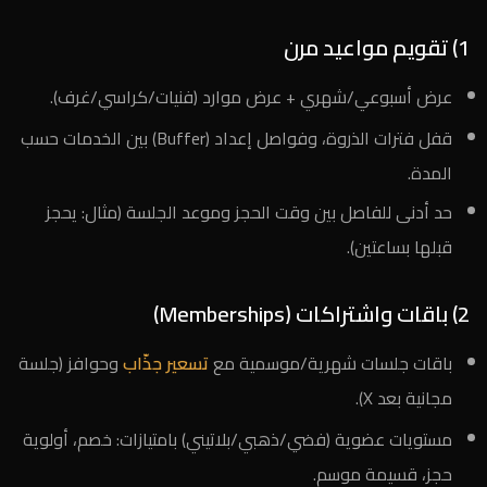
1) تقويم مواعيد مرن
عرض أسبوعي/شهري + عرض موارد (فنيات/كراسي/غرف).
قفل فترات الذروة، وفواصل إعداد (Buffer) بين الخدمات حسب
المدة.
حد أدنى للفاصل بين وقت الحجز وموعد الجلسة (مثال: يحجز
قبلها بساعتين).
2) باقات واشتراكات (Memberships)
باقات جلسات شهرية/موسمية مع
تسعير جذّاب
وحوافز (جلسة
مجانية بعد X).
مستويات عضوية (فضي/ذهبي/بلاتيني) بامتيازات: خصم، أولوية
حجز، قسيمة موسم.