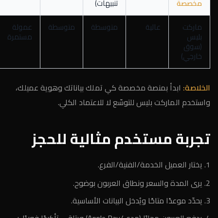
مخصصة
تنبيهات)
ماركت
عالية
متوسطة
متوسطة
عمولة
بليس
مستمرة
(سوق
خارجي)
الخلاصة:
ابدأ بمنصة مخصصة كي تملك بياناتك وهوية عميلك،
واستخدم الماركت بليس للتوسّع لا للاعتماد الكلي.
تجربة مستخدم مثالية للحجز
يختار العميل الخدمة/الفنية/الفرع.
يرى المدة والسعر ونطاق العربون بوضوح.
يحدّد موعدًا متاحًا ويُدخل البيانات الأساسية.