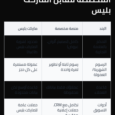
بليس
البند
منصة مخصصة
ماركت بليس
التحكم
كامل (تصميم، ألوان،
محدود (هوية
بالعلامة
عروض)
الماركت بليس
التجارية
طاغية)
الرسوم
رسوم ثابتة أو تطوير
عمولة مستمرة
الشهرية/
لمرة واحدة
على كل حجز
العمولة
قاعدة
عملاؤك فقط، بياناتك
قاعدة أوسع لكن
العملاء
محفوظة
بيانات محدودة
أدوات
تكامل مع CRM،
حملات عامة
التسويق
حملات إعلانية
للماركت بليس