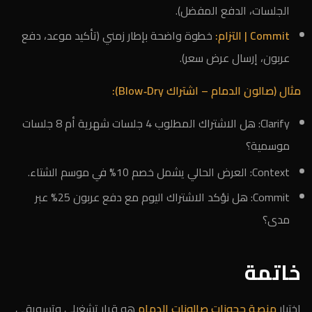
الجلسات، الدفع المفضل).
Commit | التزام:
خطوة واضحة بإطار زمني (تأكيد موعد، دفع
عربون، إرسال عرض سعر).
مثال (صالون الدمام – اشتراك Blow‑Dry):
Clarify: هل الاشتراك المطلوب 4 جلسات شهرية أم 8 جلسات
موسمية؟
Context: العرض الحالي يشمل خصم 10% في موسم الشتاء.
Commit: هل نؤكد الاشتراك اليوم مع دفع عربون 25% عبر
مدى؟
خاتمة
اختيار
منصة حجوزات صالونات الدمام
هو قرار تشغيلي وتسويقي