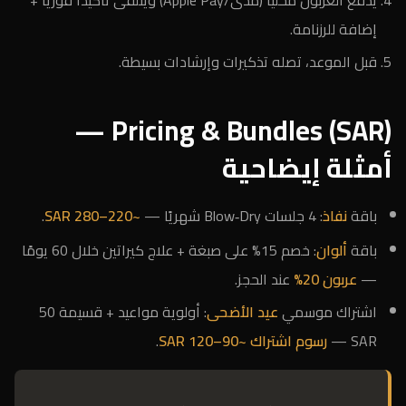
يدفع العربون محليًا (مدى/Apple Pay) ويتلقى تأكيدًا فوريًا +
إضافة للرزنامة.
قبل الموعد، تصله تذكيرات وإرشادات بسيطة.
Pricing & Bundles (SAR) —
أمثلة إيضاحية
باقة
نفاذ
: 4 جلسات Blow‑Dry شهريًا —
~220–280 SAR
.
باقة
ألوان
: خصم 15% على صبغة + علاج كيراتين خلال 60 يومًا
—
عربون 20%
عند الحجز.
اشتراك موسمي
عيد الأضحى
: أولوية مواعيد + قسيمة 50
SAR —
رسوم اشتراك ~90–120 SAR
.