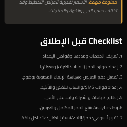
معلومة مهمة:
الأسعار تقديرية لأغراض التخطيط وقد
تختلف حسب الحي والخبرة والمنتجات.
Checklist قبل الإطلاق
تعريف الخدمات ومددها وفواصل الإعداد.
إعداد موارد الحجز (الفنيات/الغرف) وسعاتها.
تفعيل دفع العربون وسياسة الإلغاء المكتوبة بوضوح.
إعداد قوالب SMS/واتساب للتذكير والتأكيد.
إطلاق 3 باقات واشتراك واحد على الأقل.
ربط Analytics بتتبّع الحجز المكتمل والعربون.
تقرير أسبوعي: حجز/إلغاء/نسبة إشغال/عائد لكل باقة.