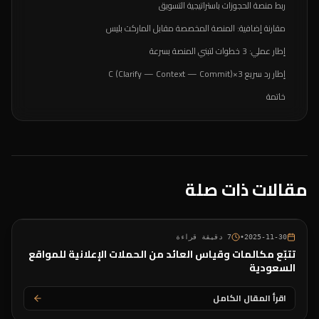
ربط منصة الحجوزات باستراتيجية التسويق
مقارنة إضافية: المنصة المخصصة مقابل الماركت بليس
إطار عملي: 3 خطوات لتبني المنصة بسرعة
إطار رد سريع 3×C (Clarify — Context — Commit)
خاتمة
مقالات ذات صلة
2025-11-30
•
7
دقيقة قراءة
تتبّع مكالمات وقياس العائد من الحملات الإعلانية للمواقع
السعودية
اقرأ المقال الكامل