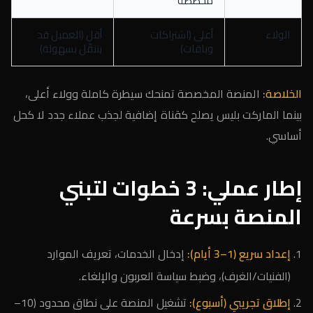
مخصّصة
الولاء
أعلى (اشتراكات
أقل (العميل قد
وباقات)
يتنقّل بسهولة)
الخلاصة:
المنصة المخصصة تمنحك سيطرة كاملة وولاء أعلى،
بينما الماركت بليس يصلح كقناة إضافية لجذب عملاء جدد لا كحل
أساسي.
إطار عملي: 3 خطوات لتبني
المنصة بسرعة
إعداد سريع (1–3 أيام):
إدخال الخدمات، تعريف الموارد
(الفنيات/الغرف)، وضبط سياسة العربون والإلغاء.
إطلاق تجريبي (أسبوع):
تشغيل المنصة على نطاق محدود (10–