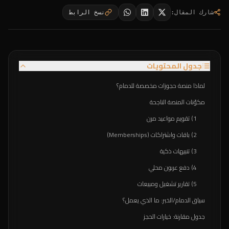
شارك المقال
:
نسخ الرابط
جدول المحتويات
لماذا منصة حجوزات مخصصة للدمام؟
مكوّنات المنصة الناجحة
1) تقويم مواعيد مرن
2) باقات واشتراكات (Memberships)
3) تنبيهات ذكية
4) دفع عربون محلي
5) تقارير تشغيل ومبيعات
سياق الدمام/الخبر: ما الذي يعمل؟
جدول مقارنة: خيارات الحجز