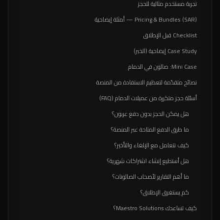
تجربة مستخدم مثالية للحجز
Pricing & Bundles (SAR) — أمثلة إيضاحية
Checklist قبل الإطلاق
Case Study إيضاحية (الخبر)
Mini Case: صالون في الدمام
نصائح متقدّمة لتعظيم الاستفادة من المنصة
أسئلة حجز متكررة من عميلات الدمام (FAQ)
هل يمكن الحجز بدون دفع عربون؟
ما طرق الدفع المتاحة عبر المنصة؟
كيف نتعامل مع الإلغاء والتأخير؟
هل أستطيع إنشاء اشتراكات شهرية؟
ما أهم التقارير لأصحاب الصالونات؟
كم يستغرق الإطلاق؟
كيف تساعدك Maestro Solutions؟