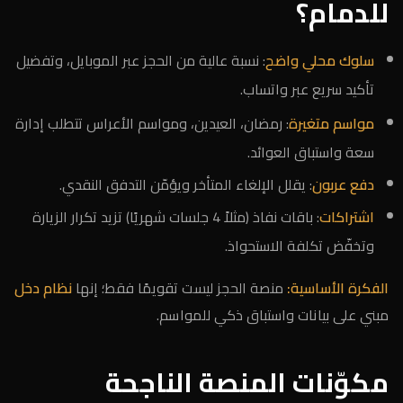
للدمام؟
سلوك محلي واضح
: نسبة عالية من الحجز عبر الموبايل، وتفضيل
تأكيد سريع عبر واتساب.
مواسم متغيرة
: رمضان، العيدين، ومواسم الأعراس تتطلب إدارة
سعة واستباق العوائد.
دفع عربون
: يقلل الإلغاء المتأخر ويؤمّن التدفق النقدي.
اشتراكات
: باقات نفاذ (مثلاً 4 جلسات شهريًا) تزيد تكرار الزيارة
وتخفّض تكلفة الاستحواذ.
الفكرة الأساسية:
منصة الحجز ليست تقويمًا فقط؛ إنها
نظام دخل
مبني على بيانات واستباق ذكي للمواسم.
مكوّنات المنصة الناجحة