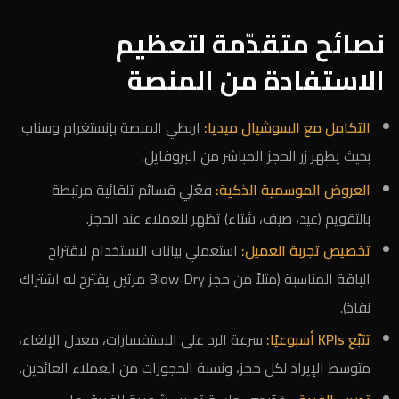
نصائح متقدّمة لتعظيم
الاستفادة من المنصة
التكامل مع السوشيال ميديا:
اربطي المنصة بإنستغرام وسناب
بحيث يظهر زر الحجز المباشر من البروفايل.
العروض الموسمية الذكية:
فعّلي قسائم تلقائية مرتبطة
بالتقويم (عيد، صيف، شتاء) تظهر للعملاء عند الحجز.
تخصيص تجربة العميل:
استعملي بيانات الاستخدام لاقتراح
الباقة المناسبة (مثلاً من حجز Blow‑Dry مرتين يقترح له اشتراك
نفاذ).
تتبّع KPIs أسبوعيًا:
سرعة الرد على الاستفسارات، معدل الإلغاء،
متوسط الإيراد لكل حجز، ونسبة الحجوزات من العملاء العائدين.