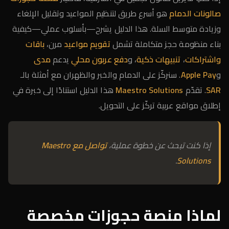
صالونات الدمام
هو أسرع طريق لتنظيم المواعيد وتقليل الإلغاء
وزيادة متوسط السلة. هذا الدليل يشرح—بأسلوب عملي—كيفية
بناء منظومة حجز متكاملة تشمل
تقويم مواعيد
مرن،
باقات
واشتراكات
،
تنبيهات ذكية
، و
دفع عربون محلي
يدعم
مدى
و
Apple Pay
. سنركّز على الدمام والخبر والظهران مع أمثلة بالـ
SAR
. تقدّم
Maestro Solutions
هذا الدليل استنادًا إلى خبرة في
إطلاق مواقع عربية تركّز على التحويل.
إذا كنت تبحث عن خطوة عملية،
تواصل مع Maestro
.
Solutions
لماذا منصة حجوزات مخصصة