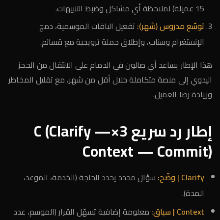
15 عميلة) لملاحظة أي مشاكل وضبط التنبيهات.
توسّع مدروس (شهر):
تفعيل الباقات الموسمية، دمج
الإنستغرام وسناب، وإطلاق حملة ترويجية مع قسائم.
هذا الإطار يساعد أي صالون في الدمام على الانتقال من الحجز
اليدوي إلى منصة متكاملة خلال أقل من شهر، مع تقليل المخاطر
وزيادة رضا العميل.
إطار رد سريع 3×C (Clarify —
Context — Commit)
Clarify | وضّح:
سؤال محدد يحدد الحاجة (الخدمة، الموعد،
المدة).
Context | سياق:
معلومة إضافية تسهّل القرار (الموسم، عدد