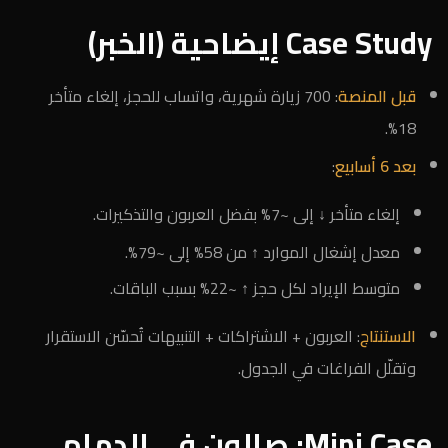
Case Study إيضاحية (الخبر)
قبل المنصة
: 700 زيارة شهرية، واتساب للحجز، إلغاء متأخر
18%.
بعد 6 أسابيع
:
إلغاء متأخر ↓ إلى ~7% بفضل العربون والتذكيرات.
معدل إشغال الموارد ↑ من 58% إلى ~79%.
متوسط الإيراد لكل حجز ↑ ~22% بسبب الباقات.
الاستنتاج
: العربون + الاشتراكات + التنبيهات تُحسّن الاستقرار
وتقلّل الفراغات في الجدول.
Mini Case: صالون في الدمام