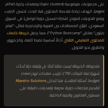
على مجموعات موضوعية (
topic clusters
) وصفحات ركيزة (
pillar
pages
). الهدف: زيادة ملاءمة المحتوى لنية البحث، تحسين الترتيب،
ورفع التحويلات (نموذج اشتراك/تسجيل دورة/تواصل). في السوق
السعودي، تتنوّع المصطلحات بين العربية والإنجليزية (مثال: "تعلم
بايثون" مقابل "Python Bootcamp")، مما يجعل
خريطة كلمات
للمحتوى التعليمي التقني
أداةً أساسية لضبط اللغة، والجمهور،
والطريق نحو التحويل.
ملحوظة: الخريطة ليست ملفًا ثابتًا؛ بل وثيقة حيّة تُحدَّث
شهريًا تبعًا للبيانات (CTR، ترتيب، صفحات تهدر crawl
budget، أسئلة الطلاب). هنا تتدخل
Maestro Solutions
لتقديم مراجعات دورية سريعة وتعديلات دقيقة على
مستوى العناوين والبنية الداخلية.