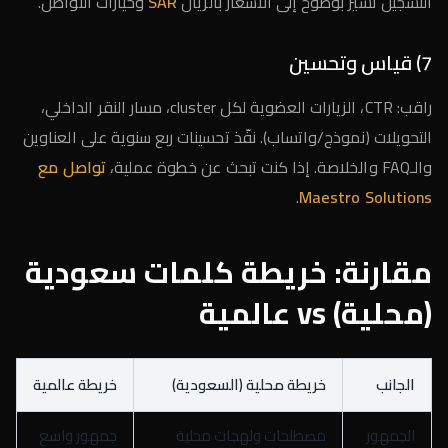
التسجيل تُشير بوضوح إلى الأسعار بالريال
SAR
وخيارات التواصل.
7) قياس وتحسين
راقب: CTR، الزيارات العضوية لكل cluster، مسار النقر الداخلي،
التحويلات (نموذج/واتساب). نفّذ تحسينات ربع سنوية على العناوين
والـFAQ والخلاصة. إذا كنت تبحث عن خطوة عملية،
تواصل مع
.
Maestro Solutions
مقارنة: خريطة كلمات سعودية
(محلية) vs عالمية
الجانب
خريطة محلية (السعودية)
خريطة عالمية
الجمهور
مصطلحات ولهجات محلية
جمهور واسع