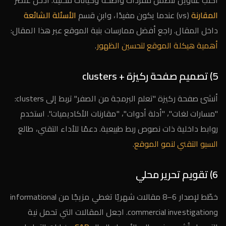
اكتب عناوين تتضمن مفردات واضحة وكيانات محلية. أدخل عنصر
المقارنة
(vs) عندما يكون مفيدًا، وابنِ قسم
الأسئلة الشائعة
داخل المقال. راجع أفضل ممارسات بنية الموقع عبر هذا المقال:
أهمية هيكلة الموقع لتحسين الظهور
.
5) تصميم صفحة ركيزة + clusters
أنشئ صفحة ركيزة "تعلم البرمجة من الصفر" تربط إلى clusters:
"مسارات لغات"، "أدلة أدوات"، "مقارنات الأكاديميات". استخدم
روابط داخلية ذات نصوص ربط طبيعية. دعمًا للأداء التقني، طالع
السيو التقني لنمو الموقع
.
6) تقويم تحرير محلي
خطّط لإصدار 6–8 مقالات شهريًا تغطي مزيجًا من informational
وcommercial investigation. اجعل المقالات التي تحمل نية