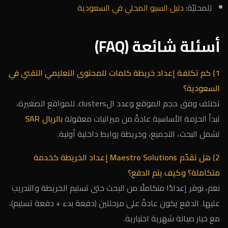
للمحليّة:
دليل السيو المحلي في السعودية
أسئلة شائعة (FAQ)
1) كم تكلفة إعداد خريطة كلمات للمحتوى التعليمي التقني في
السعودية؟
تختلف وفق حجم الموقع وعدد الclusters. للمواقع الصغيرة،
تبدأ الحزمة الأساسية عادةً من ميزانيات معقولة
بالريال SAR
تشمل البحث، التجميع، وخريطة روابط داخلية أولية.
2) هل تقدّم Maestro Solutions إعداد الخريطة كخدمة
متكاملة؟ وكيف يتم الدفع؟
نعم، نوفر إعدادًا متكاملًا من البحث حتى تسليم الخريطة والتدريب
عليها. الدفع يكون عادةً على مرحلتين (دفعة بدء + دفعة تسليم)،
مع خيار صيانة شهرية اختيارية.