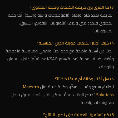
3) ما الفرق بين خريطة الكلمات وخطة المحتوى؟
الخريطة تحدد ماذا ولماذا (الموضوعات والنية والبنية)، أما خطة
المحتوى فتحدد متى وكيف (الأولويات، التقويم، التنسيق،
المسؤوليات).
4) كيف أختار الكلمات طويلة الذيل المناسبة؟
ابحث عن أسئلة واضحة مع حجم بحث واقعي ومنافسة منخفضة،
وأضف كيانات محلية (مدينة/سعر SAR/نمط تعلّم) داخل العنوان
والوصف.
5) هل أختار وكالة أم فريقًا داخليًا؟
لإطلاق سريع وقياس مبكّر، وكالة خبيرة مثل
Maestro
Solutions
تختصر الوقت. لاحقًا يمكن نقل التنفيذ لفريق داخلي
مع إرشادات واضحة.
6) كم تستغرق العملية حتى تظهر النتائج؟