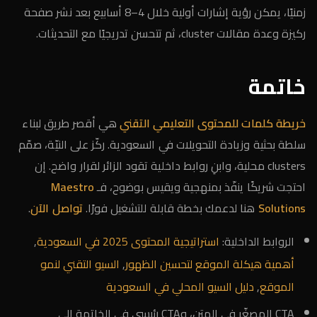
زمنيًا، يمكن رؤية إشارات أولية خلال 4–8 أسابيع بعد نشر صفحة
ركيزة وعدة مقالات cluster، ثم تتحسن تدريجيًا مع التحديثات.
خاتمة
خريطة كلمات للمحتوى التعليمي التقني
هي أقصر طريق لبناء
سلطة بحثية وزيادة التحويلات في السعودية. ركّز على النيّة، صمّم
clusters محلية، وابنِ روابط داخلية تقود الزائر لقرار واضح. إن
احتجت شريكًا ينفّذ بمنهجية ويقيس بوضوح، فـ
Maestro
Solutions
هنا لدعمك بخطة قابلة للتشغيل فورًا.
تواصل الآن
.
الروابط الداخلية:
استراتيجية المحتوى 2025 في السعودية
,
أهمية هيكلة الموقع لتحسين الظهور
,
السيو التقني لنمو
الموقع
,
دليل السيو المحلي في السعودية
CTA المصغّر في المتن، وCTA رئيسي في الخاتمة إلى