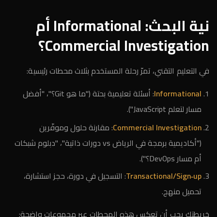
نية البحث: Informational أم
Commercial Investigation؟
في التعليم التقني، تمرّ رحلة المستخدم بثلاث محطات رئيسية:
Informational
: أسئلة تعليمية بحتة ("ما هو Git؟"، "أفضل
مسار لتعلم JavaScript").
Commercial Investigation
: مقارنة حلول وموفّرين
("أكاديمية برمجة في الرياض vs دورات ذاتية"، "دبلوم شبكات
أم مسار DevOps؟").
Transactional/Sign‑up
: التسجيل في دورة، حجز استشارة،
تحميل منهج.
خريطتك يجب أن تعكس هذه المحطات عبر مجموعات واضحة: