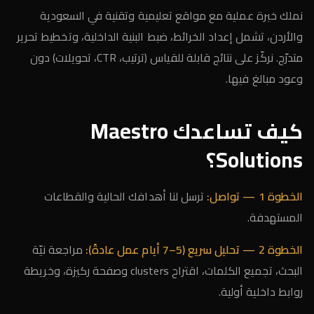
نملك خبرة عملية مع مواقع تعليمية وتقنية في السعودية
والأردن، تشمل إعداد الخرائط، ضبط البنية الداخلية، وتخطيط تحرير
متدرّج. نركّز على نتائج قابلة للقياس (ترتيب، CTR، تحويلات) دون
وعود مبالغ فيها.
كيف تساعدك Maestro
Solutions؟
الخطوة 1 — تواصل:
ترسل لنا أهدافك الحالية والقطاعات
المستهدفة.
الخطوة 2 — تحليل سريع (5–7 أيام عمل عادةً):
مراجعة نيّة
البحث، تجميع الكلمات، اقتراح clusters وصفحة ركيزة، وخريطة
روابط داخلية أولية.