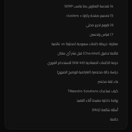
4) هندسة العناوين بما يناسب SERP
5) تصميم صفحة ركيزة + clusters
6) تقويم تحرير محلي
7) قياس وتحسين
مقارنة: خريطة كلمات سعودية (محلية) vs عالمية
قائمة تدقيق (Checklist) قبل نشر أي مقال
حزمة الكلمات المفتاحية (KW Kit) للاستخدام الفوري
دراسة حالة مختصرة (افتراضية لتوضيح المنهج)
بناء ثقة مختصر
كيف تساعدك Maestro Solutions؟
روابط داخلية مفيدة أثناء التنفيذ
أسئلة شائعة (FAQ)
خاتمة