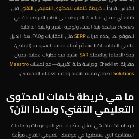
للقياس، فابدأ بـ
خريطة كلمات للمحتوى التعليمي التقني
قبل
كتابة أي مقال. تساعدك الخريطة على تنظيم الموضوعات في
clusters
مرتبطة بنية البحث، وتوجيه التحرير والبنية الداخلية
للموقع بما يخدم ميزات
SERP
مثل المقارنات وFAQ. هذا الدليل
عالمي القابلية، لكننا سنقدّم أمثلة محلية للسعودية (الرياض/
جدة/الدمام) وبالعملة
SAR
. ستجد فيه خطوات عملية، جدول
مقارنة، Checklist، ودراسة حالة تقريبية—مع لمسات
Maestro
Solutions
لضمان قابلية التنفيذ وجذب العملاء المحتملين.
ما هي خريطة كلمات للمحتوى
التعليمي التقني؟ ولماذا الآن؟
خريطة الكلمات هي تمثيل منظّم لجميع الموضوعات والكلمات
المفتاحية التي ستغطيها في موقعك التعليمي التقني، موزّعة