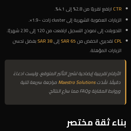
CTR
ارتفع تقريبًا من 2.8% إلى 4.1%.
الزيارات العضوية الشهرية إلى cluster زادت ~1.9×.
التحويلات إلى نموذج التسجيل ارتفعت من 120 إلى 230 شهريًا.
CPL
تقديري انخفض من
SAR 65
إلى
SAR 38
بفضل تحسن
الزيارات المؤهلة.
الأرقام تقريبية إيضاحية لشرح التأثير المتوقع، وليست ادعاءً
دقيقًا. نفّذت
Maestro Solutions
مراجعة سريعة للنية
وروابط المقارنة وFAQ مما سرّع النتائج.
بناء ثقة مختصر