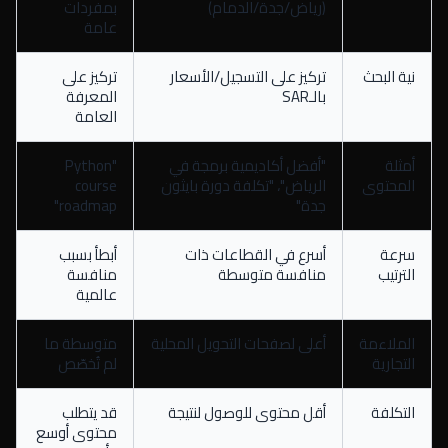
(رياض/جدة/الدمام)
بمفردات
عامة
نية البحث
تركيز على التسجيل/الأسعار
تركيز على
بالـSAR
المعرفة
العامة
أمثلة
"أفضل أكاديمية برمجة في
"Python
المحتوى
الرياض"، "تكلفة دورة بايثون
course
جدة"
roadmap"
سرعة
أسرع في القطاعات ذات
أبطأ بسبب
الترتيب
منافسة متوسطة
منافسة
عالمية
الملاءمة
أعلى لصفحات التحويل المحلية
متوسطة ما
التجارية
لم تُخصّص
التكلفة
أقل محتوى للوصول لنتيجة
قد يتطلب
محتوى أوسع