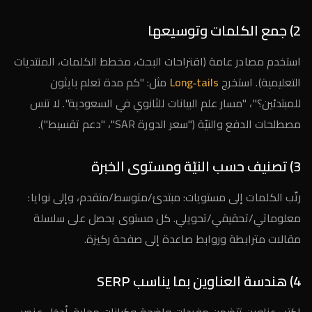
2) جمع الكلمات وتوسيعها
استخدم مصادر عامة (اقتراحات البحث، مخطط الكلمات، المنتديات
التعليمية). استخرج
Long‑tails
مثل: "كم مدة تعلم بايثون
للمبتدئين؟"، "مسار علم البيانات للثانوي في السعودية". لا تنس
مصطلحات الدفع والنيّة ("سعر الدورة SAR"، "دعم تقسيط").
3) تصنيف حسب النيّة ومستوى الخبرة
رتّب الكلمات إلى مستويات: مبتدئ/متوسط/متقدم، وإلى نوايا:
معلوماتي/تحقيقي/تحويلي. كل مستوى يحصل على سلسلة
مقالات مترابطة وروابط صاعدة إلى صفحة ركيزة.
4) هندسة العناوين بما يناسب SERP