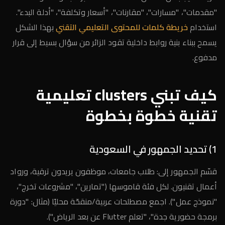
"مقدمات"، "مسارات"، "مقارنات"، "أسعار وتكلفة"، "أدلة البدء".
استخدام
خريطة كلمات للمحتوى التعليمي التقني
بهذا الشكل
يسمح ببناء بنية روابط داخلية تقود الزائر من سؤال بسيط إلى قرار
مدفوع.
كيف تبني clusters تعليمية
تقنية خطوة بخطوة
1) تحديد الجمهور في السعودية
قسّم الجمهور إلى: طلاب جامعات، موظفون يريدون ترقية، ورواد
أعمال تقنيون. لكل فئة قاموسها ("تمارين"، "مشروعات تخرج"،
"نموذج عمل"). اجمع مصطلحات عربية/منقحّة محليًا (مثال: "دورة
برمجة حضورية جدة"، "تعلم Flutter عن بعد الرياض").