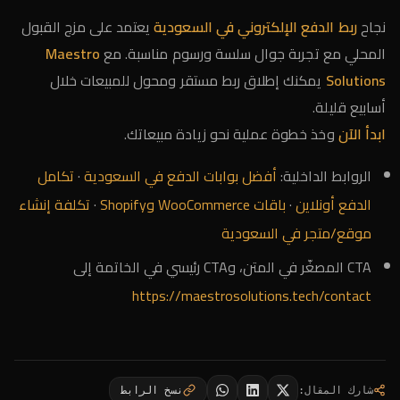
نجاح
ربط الدفع الإلكتروني في السعودية
يعتمد على مزج القبول
المحلي مع تجربة جوال سلسة ورسوم مناسبة. مع
Maestro
Solutions
يمكنك إطلاق ربط مستقر ومحول للمبيعات خلال
أسابيع قليلة.
ابدأ الآن
وخذ خطوة عملية نحو زيادة مبيعاتك.
الروابط الداخلية:
أفضل بوابات الدفع في السعودية
·
تكامل
الدفع أونلاين
·
باقات WooCommerce وShopify
·
تكلفة إنشاء
موقع/متجر في السعودية
CTA المصغّر في المتن، وCTA رئيسي في الخاتمة إلى
https://maestrosolutions.tech/contact
شارك المقال
:
نسخ الرابط