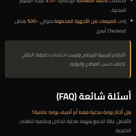
انخفضت
تكلفة المعاملة
الإجمالية
~12%
نتيجة الرسوم
المحلية.
زادت
المبيعات من الأجهزة المحمولة
بحوالي
~30%
بفضل
Checkout أسرع.
الأرقام تقريبية للإيضاح وليست ادعاءات دقيقة؛ النتائج
تختلف حسب القطاع والبوابة.
أسئلة شائعة (FAQ)
هل أختار بوابة محلية فقط أم أضيف بوابة عالمية؟
الأفضل غالبًا الجمع بينهما: محلية للداخل وعالمية للطلبات
الخارجية.