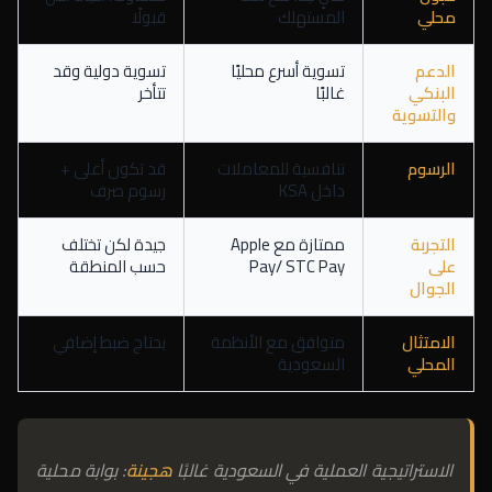
محلي
المستهلك
قبولًا
الدعم
تسوية أسرع محليًا
تسوية دولية وقد
البنكي
غالبًا
تتأخر
والتسوية
الرسوم
تنافسية للمعاملات
قد تكون أعلى +
داخل KSA
رسوم صرف
التجربة
ممتازة مع Apple
جيدة لكن تختلف
على
Pay/ STC Pay
حسب المنطقة
الجوال
الامتثال
متوافق مع الأنظمة
يحتاج ضبط إضافي
المحلي
السعودية
الاستراتيجية العملية في السعودية غالبًا
هجينة
: بوابة محلية