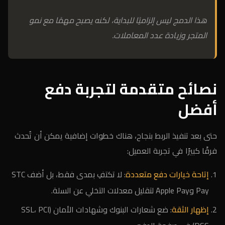
هذا الدمج ليس إلزاميًا للبداية، لكنه يصبح مهمًا مع نمو
المتجر وزيادة عدد المعاملات.
نصائح متقدمة لتجربة دفع
أفضل
حتى بعد تنفيذ الربط بنجاح، هناك خطوات إضافية يمكن أن تُحدث
فرقًا كبيرًا في تجربة العميل:
إتاحة خيارات دفع متعددة
: لا تكتفِ بمدى فقط، بل أضف STC
Pay وApple Pay لتقليل معدلات التخلي عن السلة.
إظهار الثقة
: ضع شعارات البنوك وشهادات الأمان (SSL، PCI