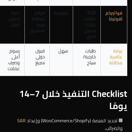
فواتيركم
B2B/
متوسط
فواتير
دورة
(فوترة)
دفعات
منظمة
تحصيل
جزئية/
وربط
أطول
تحصيل
محاسبي
لاحق
بوابة
طلبات
سهل
قبول
رسوم
عالمية
خارجية/
دولي
أعلى
مكمّلة
سياح
سريع
وصرف
عملات
Checklist التنفيذ خلال 7–14
يومًا
تحديد المنصة (WooCommerce/Shopify) وإعداد
SAR
والضرائب.