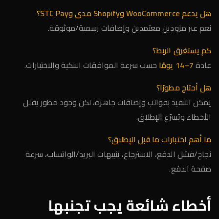
هل يدعم WooCommerce وShopify مدى وSTC Pay؟
نعم عبر مزودين معتمدين وإضافات رسمية/موثوقة.
كم يستغرق الربط؟
عادة
7–14 يومًا
حسب سرعة الموافقات البنكية والاختبارات.
هل أحتاج مطورًا؟
يمكن التنفيذ بقوالب وإضافات جاهزة، لكن وجود مطور يقلل
الأخطاء ويُسرّع الإطلاق.
ما أهم اختبارات ما قبل الإطلاق؟
نجاح/فشل الدفع، الاسترجاع، تنبيهات البريد/الواتساب، سرعة
صفحة الدفع.
أخطاء شائعة يجب تجنبها