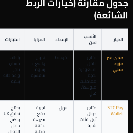
جدول مقارنة (خيارات الربط
الشائعة)
الأنسب
الخيار
الإعداد
المزايا
اعتبارات
لمن
مدى عبر
متاجر
متوسط
قبول
يتطلب
مزود
داخل
واسع +
حساب
محلي
السعودية
رسوم
تاجر
بحجم
تنافسية
وإعدادات
معاملات
بنكية
متوسط/
عالٍ
STC Pay
متاجر
سهل
تجربة
يحتاج
Wallet
جوال-
دفع
تدفق UX
أول، فئات
سريعة
واضح
شابة
+ ثقة
داخل
محلية
الجوال