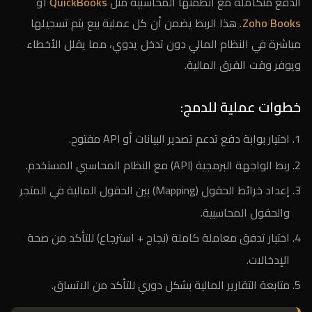
الدفع متكاملة مع أنظمتها المحاسبية مثل
QuickBooks
أو
Zoho Books
. هذا الربط يضمن أن كل عملية بيع يتم تسجيلها
مباشرة في النظام المالي دون تدخل يدوي، مما يقلل الأخطاء
ويوفر وقت الفرق المالية.
خطوات عملية للدمج:
اختيار بوابة دفع تدعم تصدير البيانات أو API مفتوح.
ربط الواجهة البرمجية (API) مع النظام المحاسبي المستخدم.
إعداد خرائط الحقول (Mapping) بين الحقول المالية في المتجر
والحقول المحاسبية.
اختبار تدفق معاملة كاملة (نجاح + استرجاع) للتأكد من صحة
الإدخالات.
متابعة التقارير المالية بشكل دوري للتأكد من الاتساق.