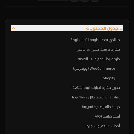
جدول المحتويات
ما الذي يحدد الطريقة الأنسب للربط؟
مقارنة سريعة: محلي vs عالمي
خارطة ربط الدفع حسب المنصة
WooCommerce (ووردبريس)
Shopify
جدول مقارنة (خيارات الربط الشائعة)
Checklist التنفيذ خلال 7–14 يومًا
دراسة حالة إيضاحية (تقريبية)
أسئلة شائعة (FAQ)
أخطاء شائعة يجب تجنبها