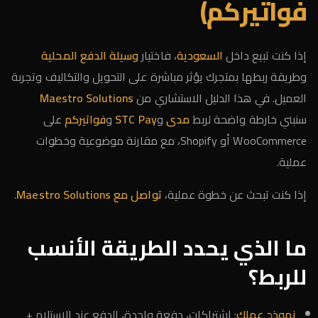
فواتيركم)
إذا كنت تبيع داخل
السعودية
، فاختيار
وسيلة الدفع المحلية
وطريقة ربطها بمتجرك يؤثر مباشرة على التحويل والتكاليف وتجربة
العميل. في هذا الدليل الاستشاري من
Maestro Solutions
سنبني خارطة واضحة لربط
مدى
و
STC Pay
و
فواتيركم
على
WooCommerce أو Shopify، مع مقارنة موضوعية وخطوات
عملية.
إذا كنت تبحث عن خطوة عملية،
تواصل مع Maestro Solutions
.
ما الذي يحدد الطريقة الأنسب
للربط؟
نموذج عملك
: اشتراكات، دفعة واحدة، الدفع عند الاستلام +