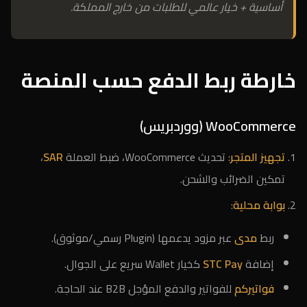
أساسية + خيار عالمي للطلبات من خارج المملكة.
خارطة ربط الدفع حسب المنصة
WooCommerce (ووردبريس)
تجهيز المتجر
: تحديث WooCommerce، ضبط العملة
SAR
،
تمكين الضرائب والشحن.
بوابة محلية
:
ربط
مدى
عبر مزود يدعمها (Plugin رسمي/موثوق).
إضافة
STC Pay
كخيار Wallet سريع على الجوال.
فواتيركم
للفواتير والدفع المؤجل B2B عند الحاجة.