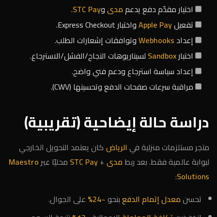
اختيار مقدّم دفع يدعم
مدى
و
STC Pay
.
تفعيل
Apple Pay
واختبار Express Checkout.
إعداد
Webhooks
وتوافقات إشعارات الطلب.
اختبار
Sandbox
لسيناريوهات النجاح/الفشل/الاسترجاع.
إعداد سياسة استرجاع ودعم فني واضح.
مراقبة سرعات صفحات الدفع وتحسينها (CWV).
دراسة حالة إيضاحية (تقريبية)
متجر مستلزمات منزلية في
الرياض
كان يعتمد التحويل الخارجي
لبوابة عالمية فقط. بعد ربط
مدى
+
STC Pay
محليًا عبر
Maestro
:
Solutions
تحسن
معدل إتمام الدفع
بنحو
~24%
على الجوال.