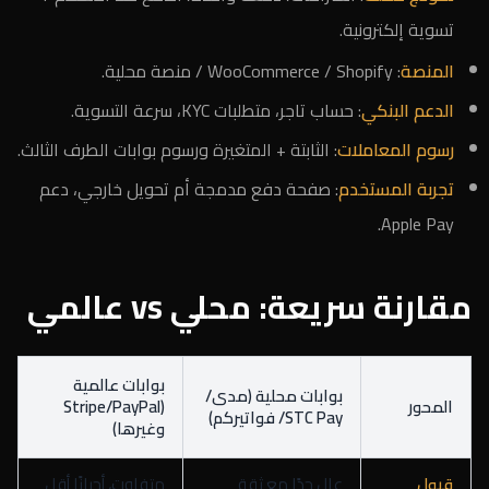
تسوية إلكترونية.
المنصة
: WooCommerce / Shopify / منصة محلية.
الدعم البنكي
: حساب تاجر، متطلبات KYC، سرعة التسوية.
رسوم المعاملات
: الثابتة + المتغيرة ورسوم بوابات الطرف الثالث.
تجربة المستخدم
: صفحة دفع مدمجة أم تحويل خارجي، دعم
Apple Pay.
مقارنة سريعة: محلي vs عالمي
بوابات عالمية
بوابات محلية (مدى/
المحور
(Stripe/PayPal
STC Pay/ فواتيركم)
وغيرها)
قبول
عالٍ جدًا مع ثقة
متفاوت، أحيانًا أقل