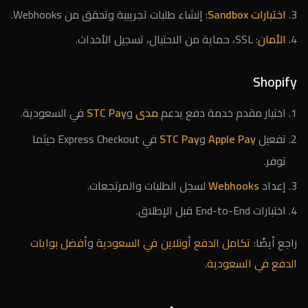
اختبارات Sandbox
: إنشاء طلبات تجريبية وتحقق من Webhooks.
الأمان
: SSL، حماية من الاحتيال، تسجيل الأحداث.
Shopify
اختيار مقدم خدمة دفع يدعم
مدى
و
STC Pay
في السعودية.
تفعيل
Apple Pay
و
STC Pay
في Express Checkout حيثما
توفر.
إعداد
Webhooks
لسجل الطلبات والمرتجعات.
اختبارات End-to-End قبل الإطلاق.
راجع أيضًا:
تكامل الدفع أونلاين في السعودية
و
أفضل بوابات
الدفع في السعودية
.