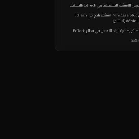
رص الاستثمار المستقبلية في EdTech بالمنطقة
Mini Case Study: استثمار ناجح في EdTech
المنطقة [استنتاج]
صائح إضافية لرواد الأعمال في قطاع EdTech
اتمة