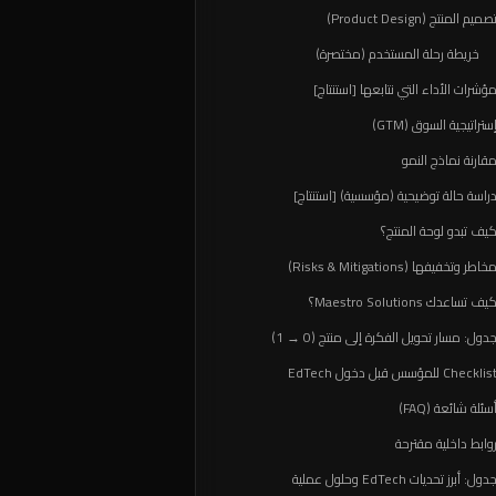
صميم المنتج (Product Design)
خريطة رحلة المستخدم (مختصرة)
ؤشرات الأداء التي نتابعها [استنتاج]
ستراتيجية السوق (GTM)
قارنة نماذج النمو
راسة حالة توضيحية (مؤسسية) [استنتاج]
يف تبدو لوحة المنتج؟
خاطر وتخفيفها (Risks & Mitigations)
يف تساعدك Maestro Solutions؟
دول: مسار تحويل الفكرة إلى منتج (0 → 1)
Checklis للمؤسس قبل دخول EdTech
سئلة شائعة (FAQ)
وابط داخلية مقترحة
دول: أبرز تحديات EdTech وحلول عملية