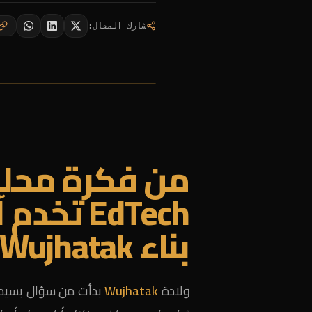
شارك المقال
:
من فكرة محلي
EdTech ت
بناء Wujhatak
ولادة
Wujhatak
بدأت من سؤال بسيط