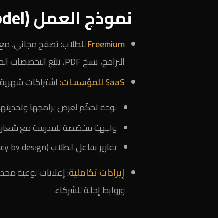
نموذج العمل (Business Model)
Freemium
للطلاب: تصفح مجاني، مع م
البرامج، نسخ PDF، تتبّع التخصصات المحفوظة).
SaaS للمؤسسات
: اشتراكات شهرية/
لوحة تحكّم لعرض برامجها وتحديثها.
واجهة مخصّصة للمدرسة مع شعارها 
تقارير تفاعل الطلاب (Privacy by design)، مع امتثال لسياسات البيانات.
إيرادات تكاملية
وروابط إحالة للشركاء.