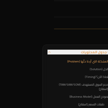
جدول المحتويات
لمشكلة التي أردنا حلّها (Problem)
لحل (Solution)
ماذا الآن؟ (Timing)
حجم السوق المستهدف (TAM/SAM/SOM)
استنتاج]
موذج العمل (Business Model)
طبقات التسعير [استنتاج]