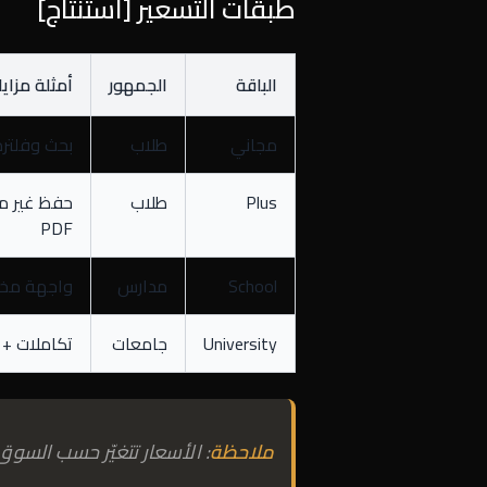
طبقات التسعير [استنتاج]
الباقة
الجمهور
أمثلة مزايا
مجاني
طلاب
بحث وفلترة أ
Plus
طلاب
حفظ غير مح
PDF
School
مدارس
واجهة مخص
University
جامعات
تكاملات + 
ملاحظة
: الأسعار تتغيّر حسب السو