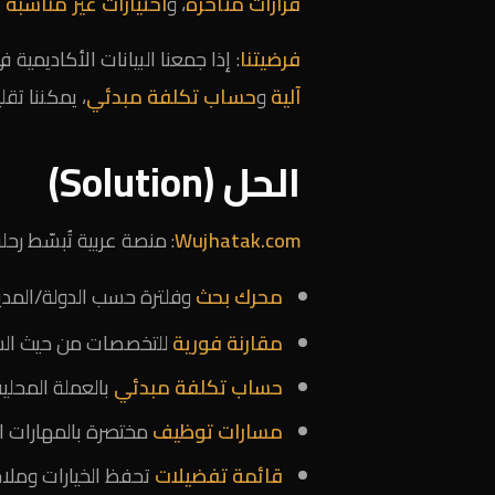
قرارات متأخرة
، و
اختيارات غير مناسبة
ت
فرضيتنا
: إذا جمعنا البيانات الأكاديمي
آلية
و
حساب تكلفة مبدئي
، يمكننا تقل
الحل (Solution)
Wujhatak.com
: منصة عربية تُبسّط رحلة
محرك بحث
وفلترة حسب الدولة/المدين
مقارنة فورية
للتخصصات من حيث السا
حساب تكلفة مبدئي
بالعملة المحلي
مسارات توظيف
مختصرة بالمهارات الل
قائمة تفضيلات
تحفظ الخيارات وملاح