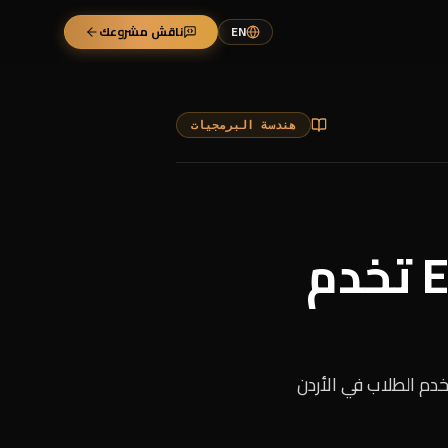
EN
ناقش مشروعك
هندسة البرمجيات
من فكرة محلية إلى منصة EdTech تخدم
ء Wujhatak: كيف حوّلنا فكرة محلية إلى منصة EdTech عملية بنموذج freemium/SaaS تخدم الطلاب في الأردن