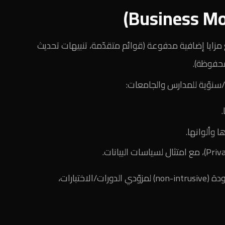
زايا إضافية مدفوعة (قوائم متقدّمة، تنبيهات تحديث
سنوّية للمدارس والجامعات:
وألوانها.
: إعلانات نوعية محدودة (non-intrusive) لمزوّدي الدورات/الاختبارات،