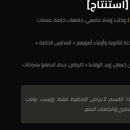
: وكلاء إرشاد جامعي، جامعات خاصة، منصات
حلة الثانوية وأولياء أمورهم + المدارس الخاصة +
 (عمان، إربد، الزرقاء) + (الرياض، جدة، الدمام) بشراكات
 هذا القسم لأغراض التخطيط فقط وليست بيانات
اري واتجاهات النمو.