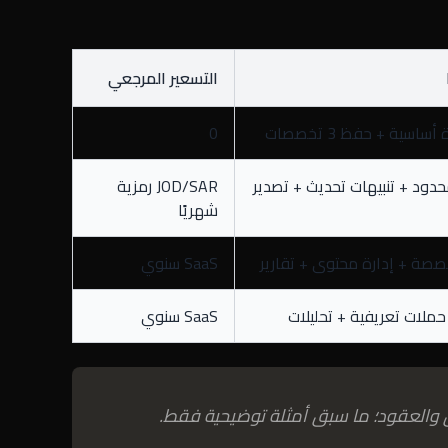
التسعير المرجعي
ساسية + حفظ 3 تخصصات
0
دود + تنبيهات تحديث + تصدير
JOD/SAR رمزية
شهريًا
صة + إدارة محتوى + تقارير
SaaS سنوي
حملات تعريفية + تحليلات
SaaS سنوي
ق والعقود؛ ما سبق أمثلة توضيحية فقط.