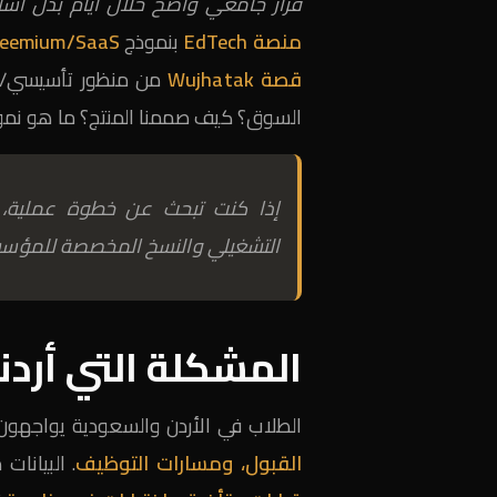
قرار جامعي واضح خلال أيام بدل أساب
منصة EdTech
بنموذج
reemium/SaaS
قصة Wujhatak
من منظور تأسيسي/تشغ
السوق؟ كيف صممنا المنتج؟ ما هو نموذج
إذا كنت تبحث عن خطوة عملية،
التشغيلي والنسخ المخصصة للمؤس
المشكلة التي أردنا حلّها 
الطلاب في الأردن والسعودية يواجهون 
القبول، ومسارات التوظيف
. البيانات 