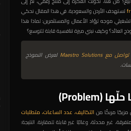
يع؟
من هنا، تحوّلت الفكرة إلى منتج رقمي، ثم إلى
ت
f
تستهدف الأردن والسعودية. في هذا المقال نحكي
يلي موجه لروّاد الأعمال والمستثمرين: لماذا هذا
م
 العائد؟ وكيف نبني ميزة تنافسية قابلة للتوسع؟
إ
م
د
تواصل مع Maestro Solutions
لعرض النموذج
ك
سات.
م
ك
ج
(Problem)
t
أ
مزيجًا مربكًا من
التكاليف، عدد الساعات، متطلبات
ر
متفرقة، غير محدثة، وغالبًا غير قابلة للمقارنة. النتيجة:
ج