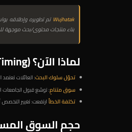
Wujhatak
تم تطويره وإطلاقه بو
بناء منتجات محتوى/بحث موجهة لل
لماذا الآن؟ (Timing)
تحوّل سلوك البحث
: العائلات تعتمد ا
سوق متنامٍ
: توسّع قبول الجامعات ال
تكلفة الخطأ
ارتفعت: تغيير التخصص أو 
حجم السوق المس