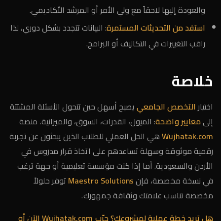
والعودة إليها لاحقاً مع ولي الأمر أو المرشد الأكاديمي.
استفد من التحديثات المستمرة
: البيانات تتجدد بشكل دوري، لذا
راقب التغييرات في التكاليف أو البرامج.
خلاصة
اختيار
التخصص الجامعي
يصبح أسهل حين تتحول الأسئلة المشتتة
إلى
معايير واضحة
: الميول، القدرات، السوق، والميزانية. منصة
Wujhatak.com
هي الحل العملي للطلاب الذين يبحثون عن تجربة
رقمية موثوقة وسهلة تساعدهم على اتخاذ قرار مدروس في
الأردن والسعودية. أما إذا كنت مؤسسة تعليمية أو جهة ترغب
في نسخة مخصصة، فإن
Maestro Solutions
توفر حلولاً
مخصصة تناسب علامتك وثقافة جمهورك.
هل تريد خطة عملية لمشروعك؟
جرّب Wujhatak.com الآن
أو