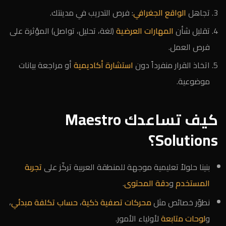
تجاهل
الواقع الجغرافي
: فرص التدريب في مدينتك.
تقليل شأن
المهارات العرضية
(لغة، تحليل، تواصل) المؤثرة على
فرص العمل.
اتخاذ القرار منفرداً دون
استشارة أكاديمية
أو مراجعة بيانات
موضوعية.
كيف تساعدك Maestro
Solutions؟
بنينا حلولاً تعليمية موجهة للمنطقة العربية تركّز على
تجربة
المستخدم
و
دقة المحتوى
.
نطوّر خصائص مثل
محركات تصفية ذكية
،
حساب تكلفة مبدئي
،
و
لوحات متابعة
لأولياء الأمور.