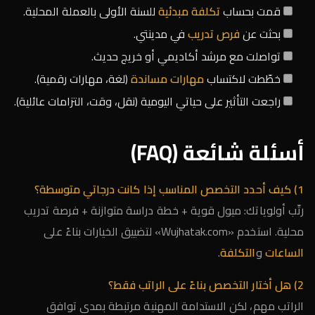
قمت بحساب
تكلفة مبدئية
للسنة الأولى بالعملة المحلية.
بحثت عن
فرص تدريب
في مدينتي.
تواصلت مع مرشد أكاديمي أو خريج حديث.
خطّطت لاكتساب
مهارات مساندة
(لغة، مهارات رقمية).
راجعت التأثير على حياتي اليومية (نقل، وقت، التزامات عائلية).
أسئلة شائعة (FAQ)
1) كيف أحدد التخصص المناسب إذا كانت درجاتي متوسطة؟
رتّب أولوياتك: ميول قوية + خطة دراسة متوازنة + فرصة تدريب
محلية. استخدم «Wujhatak.com» لتضييق الخيارات بناءً على
الساعات
و
التكلفة
.
2) هل أختار التخصص بناءً على الراتب فقط؟
الراتب مهم، لكن الاستدامة المهنية مرتبطة بمدى توافق