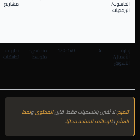
الحاسوب/
مشاريع
البرمجيات
إدارة
4
120-140
منخفض-
نظرية +
الأعمال/
متوسط
تطبيقات
التسويق
تلميح
: لا تُقارن بالتسميات فقط. قارن
المحتوى
و
نمط
التعلّم
و
الوظائف المتاحة محليًا
.