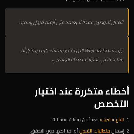
المثال للتوضيح فقط؛ لا يعتمد على أرقام قبول رسمية.
جرّب Wujhatak.com الآن لتختبر بنفسك كيف يمكن أن
يساعدك في اختيار تخصصك الجامعي.
أخطاء متكررة عند اختيار
التخصص
اتباع «الترند»
بعيداً عن ميولك وقدراتك.
إهمال
متطلبات القبول
أو افتراضها دون التحقق.