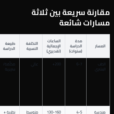
مقارنة سريعة بين ثلاثة
مسارات شائعة
مدة
الساعات
التكلفة
طبيعة
المسار
الدراسة
الإجمالية
النسبية
الدراسة
(سنوات)
(تقديري)
الطب
6-7
200+
عالي
مكثّفة/
البشري
سريرية
هندسة
4-5
130-160
متوسط
نظرية +