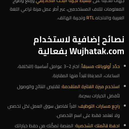
جهات محلية على
تبسيط تجربة البحث الأكاديمي
ورفع وضوح
المعلومات لآلاف المستخدمين، عبر أطر عمل مرنة تراعي اللغة
العربية والاتجاه
RTL
وتجربة الهاتف.
نصائح إضافية لاستخدام
Wujhatak.com بفعالية
حدّد أولوياتك مسبقاً
: اختر 2–3 عوامل أساسية (التكلفة،
الساعات، المدينة) لتبدأ منها المقارنة.
استخدم ميزة الفلترة المتقدمة
: لتقليص النتائج والوصول
لأفضل الخيارات بسرعة.
راجِع مسارات التوظيف
: اقرأ تفاصيل سوق العمل لكل تخصص
ولا تعتمد فقط على اسم التخصص.
احفظ قائمتك الشخصية
: المنصة تمكّنك من حفظ خياراتك