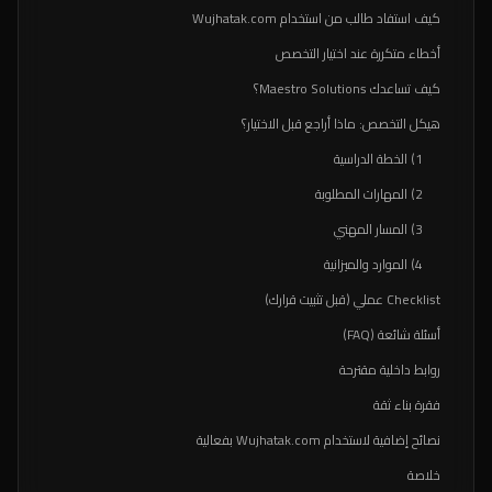
كيف استفاد طالب من استخدام Wujhatak.com
أخطاء متكررة عند اختيار التخصص
كيف تساعدك Maestro Solutions؟
هيكل التخصص: ماذا أراجع قبل الاختيار؟
1) الخطة الدراسية
2) المهارات المطلوبة
3) المسار المهني
4) الموارد والميزانية
Checklist عملي (قبل تثبيت قرارك)
أسئلة شائعة (FAQ)
روابط داخلية مقترحة
فقرة بناء ثقة
نصائح إضافية لاستخدام Wujhatak.com بفعالية
خلاصة