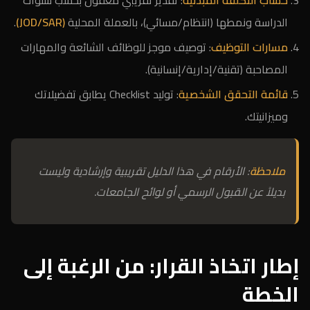
حساب التكلفة المبدئية
: تقدير تقريبي معقول بحسب سنوات
الدراسة ونمطها (انتظام/مسائي)، بالعملة المحلية
(JOD/SAR)
.
مسارات التوظيف
: توصيف موجز للوظائف الشائعة والمهارات
المصاحبة (تقنية/إدارية/إنسانية).
قائمة التحقق الشخصية
: توليد Checklist يطابق تفضيلاتك
وميزانيتك.
ملاحظة
: الأرقام في هذا الدليل تقريبية وإرشادية وليست
بديلاً عن القبول الرسمي أو لوائح الجامعات.
إطار اتخاذ القرار: من الرغبة إلى
الخطة