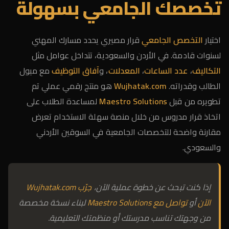
تخصصك الجامعي بسهولة
اختيار
التخصص الجامعي
قرار مصيري يحدد مسارك المهني
لسنوات قادمة. في الأردن والسعودية، تتداخل عوامل مثل
التكاليف
،
عدد الساعات
،
المعدلات
، و
آفاق التوظيف
مع ميول
الطالب وقدراته.
Wujhatak.com
هو منتج رقمي عملي تم
تطويره من قبل
Maestro Solutions
لمساعدة الطلاب على
اتخاذ قرار مدروس من خلال منصة سهلة الاستخدام تعرض
مقارنة واضحة للتخصصات الجامعية في السوقين الأردني
والسعودي.
إذا كنت تبحث عن خطوة عملية الآن،
جرّب Wujhatak.com
الآن
أو
تواصل مع Maestro Solutions
لبناء نسخة مخصصة
من وجهتك تناسب مدرستك أو منظمتك التعليمية.