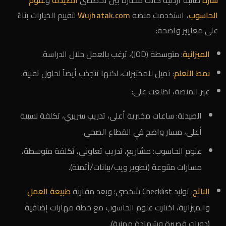
سارة
طالبة أردنية كانت محتارة بين تخصصي
الصيدلة
و
علوم
الحاسوب
، استخدمت منصة
Wujhatak.com
لتقييم الخيارات بناءً
على معايير واضحة:
الميزانية
: متوسطة (JOD)، ترغب بالعمل خلال الدراسة.
نمط التعلم
: تميل للمختبرات، لكنها تنجذب أيضاً لحلول تقنية.
عبر المنصة، اطلعت على:
الصيدلة: ساعات مخبرية أعلى، تدريب سريري، تكلفة نسبية
أعلى، مسار واضح في القطاع الصحي.
علوم الحاسوب: مشاريع، تدريب تعاوني، تكلفة متوسطة،
مسارات متنوعة (تطوير ويب/بيانات/أتمتة).
الناتج
: توليد Checklist شخصي؛ وبعد مقارنة
طبيعة العمل
والميزانية، اختارت علوم الحاسوب مع خطة مهارات إضافية
(دورات قصيرة وشهادة مهنية).