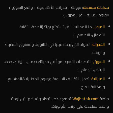
معادلة مبسطة
: ميولك + قدراتك الأكاديمية + واقع السوق +
القيود المالية = قرار مدروس.
الميول
: ما المجالات التي تستمتع بها؟ (الصحة، التقنية،
الأعمال، التصميم…)
القدرات
: المواد التي برعت فيها في الثانوية، ومستوى الانضباط
والوقت.
السوق
: القطاعات الأسرع نمواً في مدينتك (عمان، الزرقاء، جدة،
الرياض، الدمام…).
الميزانية
: تحمل التكاليف السنوية ورسوم المختبرات/المشاريع،
وإمكانية المنح.
منصة
Wujhatak.com
تجمع هذه الأبعاد وتعرضها في لوحة
واحدة تساعدك على ترتيب الأولويات.