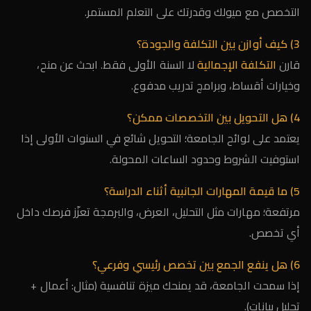
التخصص مع ميولك وقدرتك على التعلم المستمر.
3) كيف أوازن بين التكلفة والجودة؟
قارن
التكلفة الإجمالية
لا السنة الأولى فقط. ابحث عن منح،
وخيارات أقساط، وبرامج تدريب مدفوع.
4) هل التحويل بين التخصصات ممكن؟
يعتمد على لوائح الجامعة؛ التحويل شائع في السنوات الأولى إذا
استوفيت الشروط وحدود الساعات المحولة.
5) ما قيمة المهارات الجانبية أثناء الدراسة؟
مرتفعة؛ مهارات مثل التحليل، العرض، والبرمجة تعزّز فرصك داخل
أي تخصص.
6) هل ينفع الجمع بين تخصص رئيسي وفرعي؟
إذا سمحت الجامعة، قد يمنحك ميزة تنافسية (مثال: أعمال +
تحليل بيانات).