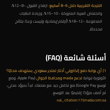
النتيجة التقريبية خلال 6–8 أسابيع:
ارتفاع القبول ~8–12%،
وانخفاض العربة المتروكة ~10–15%، وزيادة الطلبات
المدفوعة ~12–18%.
(أرقام إيضاحية وليست وعدًا بنتائج
محددة)
.
أسئلة شائعة (FAQ)
1) أي بوابة دفع إلكتروني أختار لمتجر سعودي يستهدف محليًا؟
الأولوية لبوابة
تدعم mada ومحافظ الجوال
(Apple Pay، ومع
توسع Google Pay) مع تكامل جيد مع منصتك. ابدأ بمزوّد محلي،
ثم أضف مزوّدًا إقليميًا عند التوسع.
oai_citation:17‡mada.com.sa