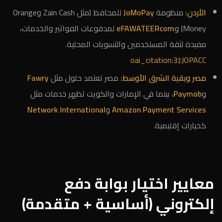
الأردن:
منظومة
JoMoPay
للمحافظ (مثل Zain Cash وOrange
Money) و
eFAWATEERcom
لمدفوعات الفواتير والخدمات،
مفيدة لثقة المستخدمين والتسويات المحلية.
oai_citation:3‡JOPACC
مصر وبقية الشرق الأوسط:
مصر تعتمد حلول مثل
Fawry
و
Paymob
، بينما في الإمارات والكويت تظهر خدمات مثل
Amazon Payment Services
و
Network International
كخيارات إقليمية.
معايير اختيار بوابة دفع
إلكتروني (أساسية + متقدمة)