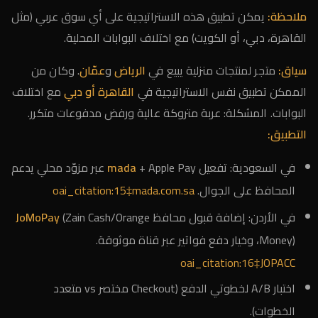
ملاحظة:
يمكن تطبيق هذه الاستراتيجية على أي سوق عربي (مثل
القاهرة، دبي، أو الكويت) مع اختلاف البوابات المحلية.
سياق:
متجر لمنتجات منزلية يبيع في
الرياض
و
عمّان
. وكان من
الممكن تطبيق نفس الاستراتيجية في
القاهرة أو دبي
مع اختلاف
البوابات. المشكلة: عربة متروكة عالية ورفض مدفوعات متكرر.
التطبيق:
في السعودية: تفعيل
mada
+ Apple Pay عبر مزوّد محلي يدعم
المحافظ على الجوال.
oai_citation:15‡mada.com.sa
في الأردن: إضافة قبول محافظ
(Zain Cash/Orange
JoMoPay
Money)، وخيار دفع فواتير عبر قناة موثوقة.
oai_citation:16‡JOPACC
اختبار A/B لخطوتي الدفع (Checkout مختصر vs متعدد
الخطوات).