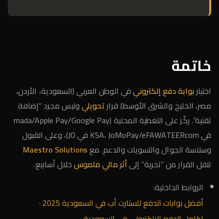
خاتمة
اختيار
بوابة دفع إلكتروني
في الوطن العربي (السعودية، الأردن،
مصر، الخليج والشرق الأوسط) قرار
تحويلي
وليس مجرد “إضافة
تقنية”. ركّز على التغطية المحلية (mada/Apple Pay/Google Pay
في KSA، JoMoPay/eFAWATEERcom في JO)، وعلى القبول
وسلاسة الجوال والتسويات والدعم. مع
Maestro Solutions
تنقل القرار من “تجربة” إلى
أثر مالي ملموس
خلال أسابيع.
الروابط الداخلية:
أفضل بوابات الدفع للستارت أب في السعودية 2025
·
تكامل الدفع الإلكتروني في السعودية
·