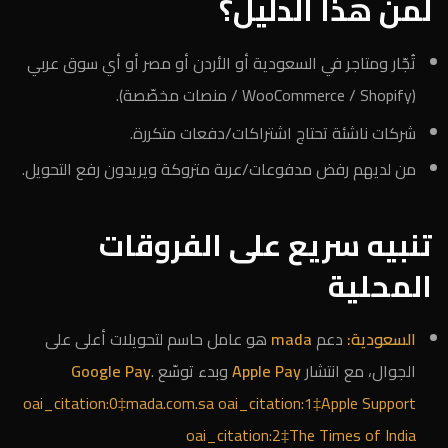
لمن هذا الدليل؟
تُجّار ومتاجر في السعودية أو الأردن أو مصر أو أي سوق عربي
(WooCommerce / Shopify / منصات مخصّصة).
شركات ناشئة تحتاج اشتراكات/دفعات متكررة.
من لديهم رفض مدفوعات/عربة متروكة ويريدون رفع التحويل.
تنبيه سريع على الفروقات
المحلية
السعودية:
دعم
mada
هو عامل حاسم لتحويلات أعلى على
الجوال، مع انتشار
Apple Pay
وبدء توسّع
.
Google Pay
oai_citation:0‡mada.com.sa
oai_citation:1‡Apple Support
oai_citation:2‡The Times of India