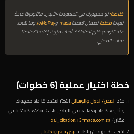
خلاصة:
لو جمهورك في السعودية/الأردن، فالأولوية عادةً
لبوابة
محلية
لضمان تغطية
mada
و
JoMoPay
وما شابه.
عند التوسع خارج المنطقة، أضف مزودًا إقليميًا/عالميًا
بجانب المحلي.
خطة اختيار عملية (6 خطوات)
حدّد
المدن/الدول والوسائل
الأكثر استخدامًا عند جمهورك
(مثال: mada/Apple Pay في الرياض؛ JoMoPay/Zain Cash في
عمّان).
oai_citation:13‡mada.com.sa
اختر 2–3 مزوّدين واطلب
عرض سعر وتكامل