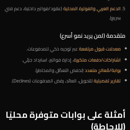
الدعم العربي والفوترة المحلية
(عقود/فواتير داخلية، دعم فني
سريع).
متقدمة (لمن يريد نمو أسرع)
معدلات قبول مرتفعة
عبر توجيه ذكي للمدفوعات.
اشتراكات/دفعات متكررة
، إدارة فواتير، استرداد جزئي.
بوابة/مُعالج متعدد
(لخفض التعطّل والمخاطر).
تقارير تفصيلية
للتحويل، العائد، رفض المدفوعات (Declines).
أمثلة على بوابات متوفرة محليًا
(للإحاطة)