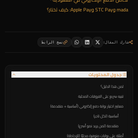
mada وSTC Pay وApple Pay: كيف تختار؟
شارك المقال
:
نسخ الرابط
جدول المحتويات
لمن هذا الدليل؟
تنبيه سريع على الفروقات المحلية
معايير اختيار بوابة دفع إلكتروني (أساسية + متقدمة)
أساسية (لكل تاجر)
متقدمة (لمن يريد نمو أسرع)
أمثلة على بوابات متوفرة محليًا (للإحاطة)