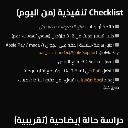
Checklist تنفيذية (من اليوم)
قائمة أولويات:
طرق الدفع/المدن/الدول
.
طلب تسعير حديث من 2–3 مزوّدين (رسوم، تسويات، دعم).
اختبار سرعة/سلاسة الدفع على الجوال (Apple Pay / mada /
oai_citation:14‡Apple Support
JoMoPay).
تفعيل 3D Secure وتتبع الرفض.
تشغيل
PoC
حي لمدة 7–14 يومًا مع تقارير يومية.
إعداد
لوحة مؤشرات
(قبول، زمن دفع، استرداد، عربات
متروكة).
دراسة حالة إيضاحية (تقريبية)