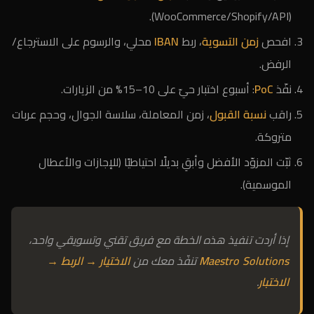
(WooCommerce/Shopify/API).
افحص
زمن التسوية
، ربط
IBAN
محلي، والرسوم على الاسترجاع/
الرفض.
نفّذ
PoC
: أسبوع اختبار حيّ على 10–15% من الزيارات.
راقب
نسبة القبول
، زمن المعاملة، سلاسة الجوال، وحجم عربات
متروكة.
ثبّت المزوّد الأفضل وأبقِ بديلًا احتياطيًا (للإجازات والأعطال
الموسمية).
إذا أردت تنفيذ هذه الخطة مع فريق تقني وتسويقي واحد،
Maestro Solutions
تنفّذ معك من
الاختيار → الربط →
الاختبار
.