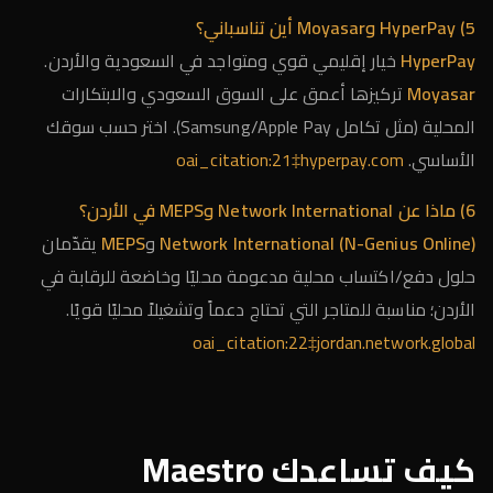
5) HyperPay وMoyasar أين تناسباني؟
HyperPay
خيار إقليمي قوي ومتواجد في السعودية والأردن.
Moyasar
تركيزها أعمق على السوق السعودي والابتكارات
المحلية (مثل تكامل Samsung/Apple Pay). اختر حسب سوقك
الأساسي.
oai_citation:21‡hyperpay.com
6) ماذا عن Network International وMEPS في الأردن؟
Network International (N-Genius Online)
و
MEPS
يقدّمان
حلول دفع/اكتساب محلية مدعومة محليًا وخاضعة للرقابة في
الأردن؛ مناسبة للمتاجر التي تحتاج دعماً وتشغيلاً محليًا قويًا.
oai_citation:22‡jordan.network.global
كيف تساعدك Maestro