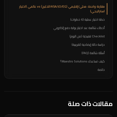
مقارنة واحدة: محلي/إقليمي (KSA/JO/EG/الخليج) vs عالمي (اختيار
استراتيجي)
خطة اختيار عملية (6 خطوات)
أخطاء شائعة عند اختيار بوابة دفع إلكتروني
Checklist تنفيذية (من اليوم)
دراسة حالة إيضاحية (تقريبية)
أسئلة شائعة (FAQ)
كيف تساعدك Maestro Solutions؟
خاتمة
مقالات ذات صلة