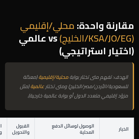
مقارنة واحدة:
محلي/إقليمي
(KSA/JO/EG/الخليج)
vs عالمي
(اختيار استراتيجي)
الهدف: تفهم متى تختار بوابة
محلية/إقليمية
(معدّلة
للسعودية/الأردن/مصر/الخليج) ومتى تختار
عالمية
(مثل
مزوّد إقليمي متعدد الدول أو بوابة عالمية خارجية).
الوصول لوسائل الدفع
القبول
ا
الخيار
المحلية
والتحويل
و