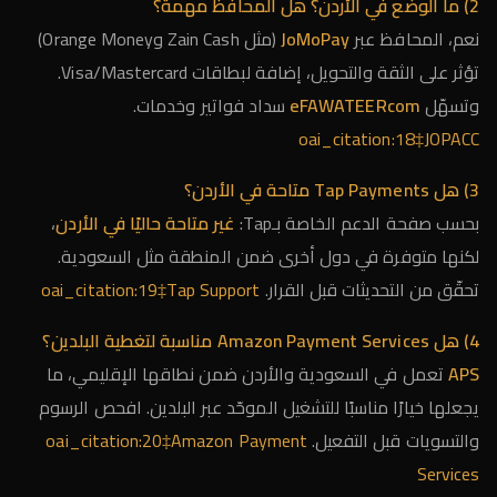
2) ما الوضع في الأردن؟ هل المحافظ مهمة؟
نعم، المحافظ عبر
JoMoPay
(مثل Zain Cash وOrange Money)
تؤثر على الثقة والتحويل، إضافة لبطاقات Visa/Mastercard.
وتسهّل
eFAWATEERcom
سداد فواتير وخدمات.
oai_citation:18‡JOPACC
3) هل Tap Payments متاحة في الأردن؟
بحسب صفحة الدعم الخاصة بـTap:
غير متاحة حاليًا في الأردن
،
لكنها متوفرة في دول أخرى ضمن المنطقة مثل السعودية.
تحقّق من التحديثات قبل القرار.
oai_citation:19‡Tap Support
4) هل Amazon Payment Services مناسبة لتغطية البلدين؟
APS
تعمل في السعودية والأردن ضمن نطاقها الإقليمي، ما
يجعلها خيارًا مناسبًا للتشغيل الموحّد عبر البلدين. افحص الرسوم
والتسويات قبل التفعيل.
oai_citation:20‡Amazon Payment
Services