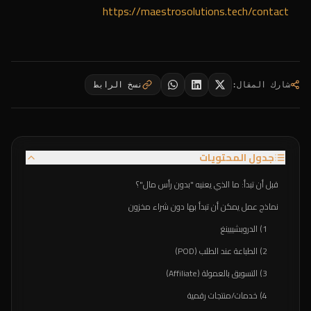
https://maestrosolutions.tech/contact
شارك المقال
:
نسخ الرابط
جدول المحتويات
قبل أن تبدأ: ما الذي يعنيه "بدون رأس مال"؟
نماذج عمل يمكن أن تبدأ بها دون شراء مخزون
1) الدروبشيبينغ
2) الطباعة عند الطلب (POD)
3) التسويق بالعمولة (Affiliate)
4) خدمات/منتجات رقمية