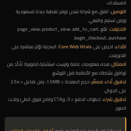
المستندات.
التوصيل
: اتفق مع شركة شحن توفر تغطية جيدة للسعودية
وزمن تسليم واقعي.
التحليلات
: تتبّع page_view، product_view، add_to_cart،
begin_checkout، purchase.
الأداء
: احرص على
Core Web Vitals
؛ السرعة تؤثر مباشرة على
التحويلات.
الامتثال
: هذه معلومات عامة وليست استشارة قانونية؛ تأكّد من
توافق نشاطك مع الأنظمة قبل التوسّع.
تدقيق أداء مصغّر
: حجم الصفحة ≤ 1.5MB، زمن تفاعل < 2.5s
على الجوال.
تدقيق شراء
: خطوات الدفع ≤ 3، وCTA واضح فوق الطيّ وتحت
الصور.
لاستكشاف الحِزم عند التوسّع، راجع:
أفضل باكدجات المتاجر