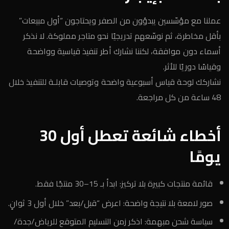
عملنا مع مؤسّسين يبدؤون من الصفر ويحتاجون “أول مبيعات”
بأقل مخاطرة، ثم نوسّعهم تدريجيًا نحو متاجر مملوكة. لا نذكر
أسماء دون موافقة، لكننا نشارك أطر تنفيذ قياسية وواضحة
وقياسًا دوريًا للأثر.
نشاركك لوحة قياس أسبوعية واضحة وتوصيات قابلـة للتنفيذ خلال
48 ساعة من كل مراجعة.
أخطاء شائعة تعطل أول 30
يومًا
قائمة منتجات كبيرة بلا تركيز: ابدأ بـ 15–30 منتجًا فقط.
صور لامعة بلا نتيجة واضحة: اعرض “قبل/بعد” خلال أول 3 ثوانٍ.
سياسة شحن مبهمة: اذكر زمن التسليم المتوقع للرياض/جدة/