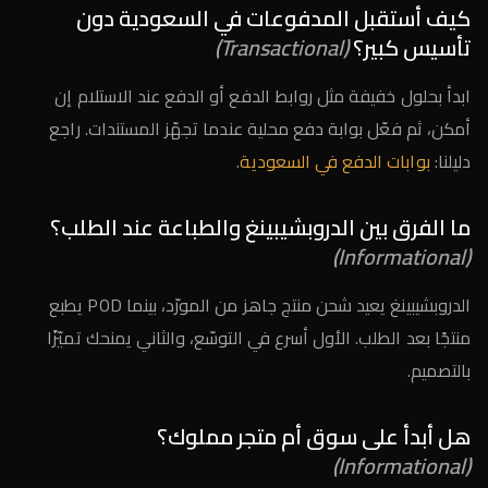
كيف أستقبل المدفوعات في السعودية دون
تأسيس كبير؟
(Transactional)
ابدأ بحلول خفيفة مثل روابط الدفع أو الدفع عند الاستلام إن
أمكن، ثم فعّل بوابة دفع محلية عندما تجهّز المستندات. راجع
دليلنا:
بوابات الدفع في السعودية
.
ما الفرق بين الدروبشيبينغ والطباعة عند الطلب؟
(Informational)
الدروبشيبينغ يعيد شحن منتج جاهز من المورّد، بينما POD يطبع
منتجًا بعد الطلب. الأول أسرع في التوسّع، والثاني يمنحك تميّزًا
بالتصميم.
هل أبدأ على سوق أم متجر مملوك؟
(Informational)