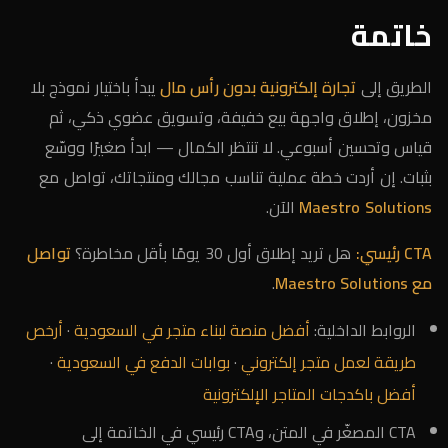
خاتمة
الطريق إلى
تجارة إلكترونية بدون رأس مال
يبدأ باختيار نموذج بلا
مخزون، إطلاق واجهة بيع خفيفة، وتسويق عضوي ذكي، ثم
قياس وتحسين أسبوعي. لا تنتظر الكمال — ابدأ صغيرًا ووسّع
بثبات. إن أردت خطة عملية تناسب مجالك ومنتجاتك، تواصل مع
Maestro Solutions
الآن.
CTA رئيسي:
هل تريد إطلاق أول 30 يومًا بأقل مخاطرة؟
تواصل
مع Maestro Solutions
.
الروابط الداخلية:
أفضل منصة لبناء متجر في السعودية
·
أرخص
طريقة لعمل متجر إلكتروني
·
بوابات الدفع في السعودية
·
أفضل باكدجات المتاجر الإلكترونية
CTA المصغّر في المتن، وCTA رئيسي في الخاتمة إلى