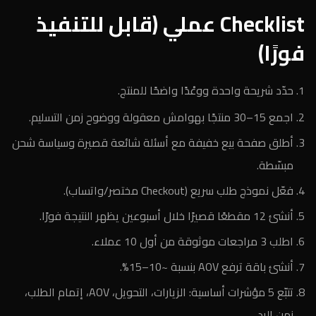
Checklist عملي (قابل للتنفيذ
فورًا)
حدّد شريحة واحدة ووعْدًا واضحًا للمنتج.
اجمع 15–30 منتجًا بهوامش معقولة ووضوح زمن التسليم.
أطلق صفحة بيع خفيفة مع أسئلة شائعة قصيرة وسياسة شحن
مبسّطة.
فعّل نموذج طلب سريع (Checkout مختصر/واتساب).
أنشئ 12 مقطعًا قصيرًا خلال أسبوعين يظهر النتيجة فورًا.
اطلب 3 مراجعات موثوقة من أول 10 عملاء.
أنشئ باقة ترفع AOV بنسبة ~10–15%.
تتبّع 5 مؤشرات أساسية: الزيارات، التحويل، AOV، إتمام الطلب،
زمن الرد.