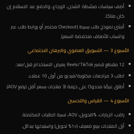
أضف سياسات مبسّطة: الشحن، الإرجاع، والدفع عند الاستلام إن
كان متاحًا.
أنشئ نموذج طلب بسيط (Checkout مختصر أو روابط طلب عبر
واتساب للأصناف منخفضة السعر).
الأسبوع 3 — التسويق العضوي والبرهان الاجتماعي
12 مقطع قصير Reels/TikTok يعرض الاستخدام قبل/بعد.
اطلب 3 مراجعات مكتوبة/فيديو من أول 10 عملاء.
أطلق عرضًا محدودًا على حزمة (3 منتجات بسعر أقل لرفع AOV).
الأسبوع 4 — القياس والتحسين
راقب: الزيارات، %التحويل، AOV، نسبة الطلبات المكتملة.
أزل المنتجات ببيع ضعيف (<1% تحويل) واستبدلها ببدائل.