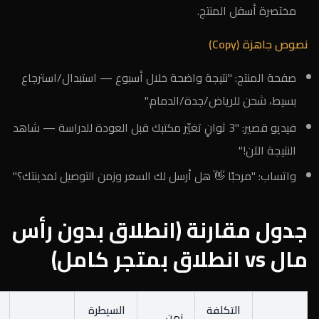
مختصرة أسفل المنتج.
نصوص جاهزة (Copy)
صفحة المنتج: "نتيجة واضحة خلال أسبوع — استبدال/استرجاع
بسيط، شحن للرياض/جدة/الدمام."
فيديو قصير: "3 ثوانٍ تغيّر مكتبك قبل العودة للدراسة — شاهد
النتيجة الآن!"
واتساب: "مرحبًا 👋 هل أرسل لك السعر وزمن التوصيل لمدينتك؟"
جدول مقارنة (انطلاق بدون رأس
مال vs انطلاق بمتجر كامل)
التكلفة
السيطرة
زمن