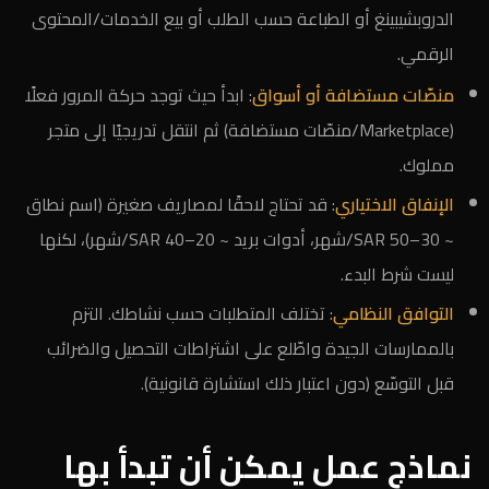
الدروبشيبينغ أو الطباعة حسب الطلب أو بيع الخدمات/المحتوى
الرقمي.
منصّات مستضافة أو أسواق
: ابدأ حيث توجد حركة المرور فعلًا
(Marketplace/منصّات مستضافة) ثم انتقل تدريجيًا إلى متجر
مملوك.
الإنفاق الاختياري
: قد تحتاج لاحقًا لمصاريف صغيرة (اسم نطاق
~ 30–50 SAR/شهر، أدوات بريد ~ 20–40 SAR/شهر)، لكنها
ليست شرط البدء.
التوافق النظامي
: تختلف المتطلبات حسب نشاطك. التزم
بالممارسات الجيدة واطّلع على اشتراطات التحصيل والضرائب
قبل التوسّع (دون اعتبار ذلك استشارة قانونية).
نماذج عمل يمكن أن تبدأ بها