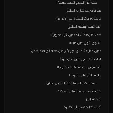
كيف أختار النموذج الأنسب بسرعة؟
مقارنة سريعة لخيارات الانطلاق
خريطة 30 يومًا للانطلاق بدون رأس مال
البنية التقنية الرشيقة للانطلاق
كيف تختار منتجات رابحة دون شراء مخزون؟
التسويق الأولي بدون ميزانية
جدول مقارنة (انطلاق بدون رأس مال vs انطلاق بمتجر كامل)
Checklist عملي (قابل للتنفيذ فورًا)
لوحة قياس مبسّطة (أهداف 30 يومًا)
دراسة حالة إيضاحية (تقريبية)
Mini-Case (الدمام): POD للملابس الطلابية
كيف تساعدك Maestro Solutions؟
بناء ثقة بإيجاز
أخطاء شائعة تعطل أول 30 يومًا