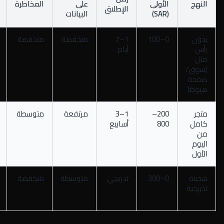
النهج
الأولى
على
المخاطرة
الإطلاق
(SAR)
البيانات
بدون
0–100
1–7
منخفضة
منخفضة
رأس
أيام
مال
(سوق/
صفحة
هبوط)
متجر
200–
1–3
مرتفعة
متوسطة
كامل
800
أسابيع
من
اليوم
الأول
هجينة
0–300
تدريجي
متوسطة
منخفضة
تدريجية