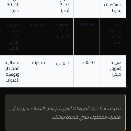
مستضاف
(3–7
10–30
بسيط
أيام)
منتجًا
متجر
50–300
متوسط
مرتفعة
من يريد
مملوك
(1–2
بناء
(نطاق +
أسبوع)
أصل
قالب)
طويل
الأجل
هجينة
0–200
تدريجي
متوازنة
لمعالجة
(سوق +
المخاطر
متجر)
وتوسيع
القنوات
نصيحة: ابدأ حيث المبيعات أسرع، ثم انقل العملاء تدريجيًا إلى
متجرك المملوك لتبني قاعدة بياناتك.