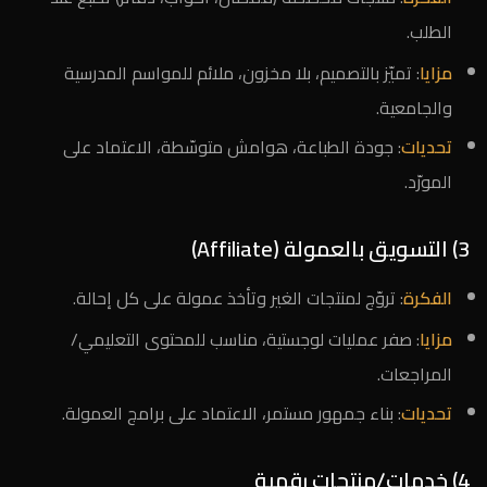
الطلب.
مزايا
: تميّز بالتصميم، بلا مخزون، ملائم للمواسم المدرسية
والجامعية.
تحديات
: جودة الطباعة، هوامش متوسّطة، الاعتماد على
المورّد.
3) التسويق بالعمولة (Affiliate)
الفكرة
: تروّج لمنتجات الغير وتأخذ عمولة على كل إحالة.
مزايا
: صفر عمليات لوجستية، مناسب للمحتوى التعليمي/
المراجعات.
تحديات
: بناء جمهور مستمر، الاعتماد على برامج العمولة.
4) خدمات/منتجات رقمية