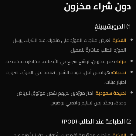
دون شراء مخزون
1) الدروبشيبينغ
الفكرة
: تعرض منتجات المورّد على متجرك. عند الشراء، يرسل
المورّد الطلب مباشرةً للعميل.
مزايا
: صفر مخزون، توسّع سريع في الأصناف، مخاطرة منخفضة.
تحديات
: هوامش أقل، جودة الشحن تعتمد على المورّد، ضرورة
اختبار عينات.
نصيحة سعودية
: اختر مورّدين لديهم شحن موثوق للرياض
وجدة، وحدّد زمن تسليم واقعي بوضوح.
2) الطباعة عند الطلب (POD)
الفكرة
: منتجات مخصّصة (قمصان، أكواب، دفاتر) تُطبع عند