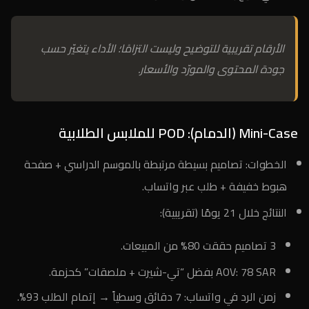
الأرقام تقريبية للتوضيح وليست التزامًا؛ الأداء يتغيّر حسب
جودة المحتوى والمورّد والأسعار.
Mini-Case (الدمام): POD للملابس الطلابية
الخطوات: تصاميم بسيطة مرتبطة بالموسم الدراسي + صفحة
هبوط خفيفة + طلب عبر واتساب.
النتائج خلال 21 يومًا (تقريبية):
3 تصاميم حققت 80% من المبيعات.
AOV: 78 SAR بفضل “تي-شيرت + ملصقات” كحزمة.
زمن الرد في واتساب: 7 دقائق وسطياً → إتمام الطلب 93%.