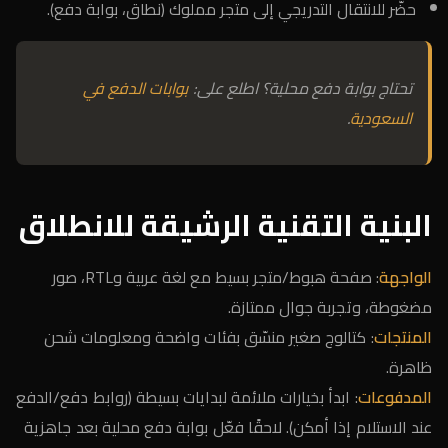
حضّر للانتقال التدريجي إلى متجر مملوك (نطاق، بوابة دفع).
تحتاج بوابة دفع محلية؟ اطلع على:
بوابات الدفع في
السعودية
.
البنية التقنية الرشيقة للانطلاق
الواجهة
: صفحة هبوط/متجر بسيط مع لغة عربية وRTL، صور
مضغوطة، وتجربة جوال ممتازة.
المنتجات
: كتالوج صغير منسّق بفئات واضحة ومعلومات شحن
ظاهرة.
المدفوعات
: ابدأ بخيارات ملائمة لبدايات بسيطة (روابط دفع/الدفع
عند الاستلام إذا أمكن). لاحقًا فعّل بوابة دفع محلية بعد جاهزية