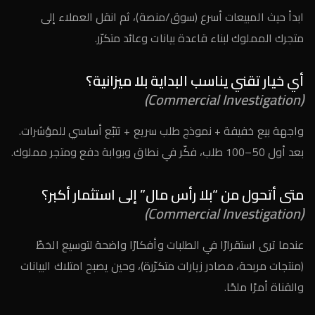
ابدأ حيث المبيعات أسرع (سوق/منصة)، ثم انقل العملاء إلى
متجرك المملوك لبناء قاعدة بيانات وعائد متكرّر.
أي خيار تقني يناسب البداية بلا ميزانية؟
(Commercial Investigation)
واجهة بيع خفيفة + نموذج طلب سريع + تتبّع أساسي للمؤشرات.
بعد أول 50–100 طلب، فكّر في نطاق وبوابة دفع ومتجر مملوك.
متى أتحول من “بلا رأس مال” إلى استثمار أكبر؟
(Commercial Investigation)
عندما ترى استقرارًا في الطلبات وأفكارًا واضحة لتوسيع الخطّ
(منتجات مربحة، مصادر زيارات متكرّرة)، وحين يصبح امتلاك البيانات
والقناة أمرًا ملحًا.