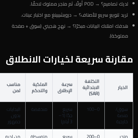
لديك تصاميم؟ → POD أولًا، ثم متجر مملوك لاحقًا.
تريد تنويع سريع للأصناف؟ → دروبشيبينغ مع اختبار عينات.
هدفك امتلاك البيانات مبكرًا؟ → نهج هجيني (سوق + صفحة
مملوكة).
مقارنة سريعة لخيارات الانطلاق
التكلفة
سرعة
الملكية
مناسب
الخيار
الابتدائية
الإطلاق
والتحكم
لمن
(SAR)
سوق/
0–100
سريع
منخفضة
البدايات
منصة
جدًا (1–
بدون
خارجية
3 أيام)
جمهور
متجر
0–200
سريع
متوسطة
من لديه