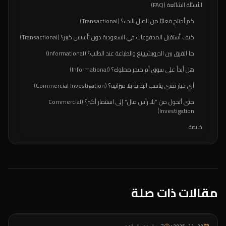
الأسئلة الشائعة (FAQ)
كم أحتاج فعليًا من المال للبدء؟ (Transactional)
كيف أستقبل المدفوعات في السعودية دون تأسيس كبير؟ (Transactional)
ما الفرق بين الدروبشيبينغ والطباعة عند الطلب؟ (Informational)
هل أبدأ على سوق أم متجر مملوك؟ (Informational)
أي خيار تقني يناسب البداية بلا ميزانية؟ (Commercial Investigation)
متى أتحول من “بلا رأس مال” إلى استثمار أكبر؟ (Commercial
Investigation)
خاتمة
مقالات ذات صلة