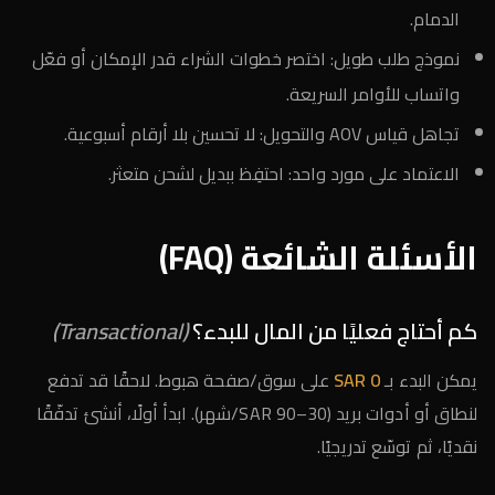
الدمام.
نموذج طلب طويل: اختصر خطوات الشراء قدر الإمكان أو فعّل
واتساب للأوامر السريعة.
تجاهل قياس AOV والتحويل: لا تحسين بلا أرقام أسبوعية.
الاعتماد على مورد واحد: احتفِظ ببديل لشحن متعثر.
الأسئلة الشائعة (FAQ)
كم أحتاج فعليًا من المال للبدء؟
(Transactional)
يمكن البدء بـ
0 SAR
على سوق/صفحة هبوط. لاحقًا قد تدفع
لنطاق أو أدوات بريد (30–90 SAR/شهر). ابدأ أولًا، أنشئ تدفّقًا
نقديًا، ثم توسّع تدريجيًا.