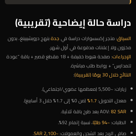
دراسة حالة إيضاحية (تقريبية)
السياق
: متجر إكسسوارات دراسة في
جدة
بنهج دروبشيبينغ، بدون
مخزون ولا إعلانات مدفوعة في أول شهر.
الإجراءات
: صفحة هبوط خفيفة + 18 مقطع قصير + باقة “عودة
للمدارس” + روابط طلب مباشرة.
النتائج خلال 30 يومًا (تقريبية)
:
زيارات: ~5,500 (معظمها عضوي/اجتماعي).
معدل التحويل:
1.7%
(من 0% إلى 1.7% خلال 3 أسابيع).
82 SAR
AOV:
بعد طرح باقة ثلاثية.
الطلبات:
~94 طلبًا
، نسبة إتمام 92%.
صافي الربح بعد الشحن والعمولات:
~2,100 SAR
.