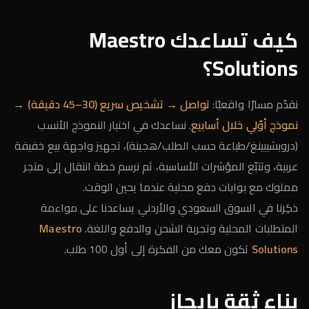
كيف تساعدك Maestro
Solutions؟
نقدّم مسارًا واقعيًا:
تواصل → تشخيص سريع (30–45 دقيقة) →
نموذج أوّلي خلال أسابيع
. نساعدك في اختيار النموذج الأنسب
(دروبشيبينغ/طباعة حسب الطلب/هجينة)، تجهيز واجهة بيع خفيفة
عربية، وتتبّع المؤشرات الأساسية، ثم نرسم خطة انتقال إلى متجر
مملوك مع بوابات دفع محلية عندما يحين الوقت.
ذكِرنا في السوق السعودي والأردني يساعدنا على مواءمة
المتطلبات المحلية وتجربة الشحن والدفع واللغة.
Maestro
Solutions
تكون معك من الفكرة إلى أول 100 طلب.
بناء ثقة بإيجاز