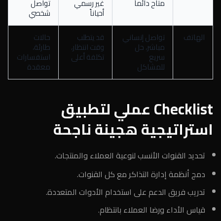
متاح دائماً
غير رسمي
تواصل
أحياناً
شخصي
الهاتف
تواصل إنساني
قد يتطلب
حالات
مباشر، حل
وقت انتظار،
طارئة،
سريع
تكلفة أعلى
استفسارات
للمشاكل
معقدة
Checklist عملي لتطبيق
استراتيجية هجينة ناجحة
تحديد القنوات الأنسب لنوعية العملاء والمنتجات.
دمج أنظمة إدارة التذاكر مع كل القنوات.
تدريب فريق الدعم على استخدام الأدوات المتعددة.
قياس الأداء ورضا العملاء بانتظام.