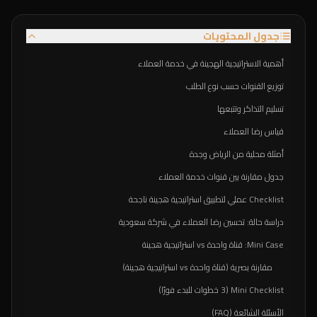
جدول المحتويات
أهمية الاستراتيجية الهجينة في خدمة العملاء
توزيع القنوات حسب نوع الطلب
تسليم التذاكر وتتبعها
قياس رضا العملاء
أمثلة محلية من الرياض وجدة
جدول مقارنة بين قنوات خدمة العملاء
Checklist عملي لتطبيق استراتيجية هجينة ناجحة
دراسة حالة: تحسين رضا العملاء في شركة سعودية
Mini Case: قناة واحدة vs استراتيجية هجينة
مقارنة بصرية (قناة واحدة vs استراتيجية هجينة)
Mini Checklist (3 خطوات للبدء فورًا)
الأسئلة الشائعة (FAQ)