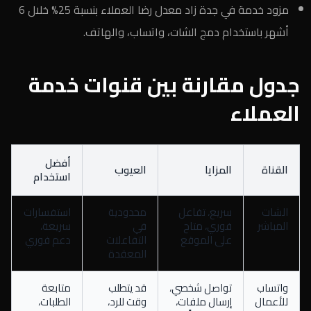
مزود خدمة في جدة زاد معدل رضا العملاء بنسبة 25% خلال 6
أشهر باستخدام دمج الشات، واتساب، والهاتف.
جدول مقارنة بين قنوات خدمة
العملاء
أفضل
القناة
المزايا
العيوب
استخدام
الشات
سريع، تفاعل
محدودية
استفسارات
المباشر
فوري، متاح
في
سريعة،
على الموقع
التفاعلات
دعم فوري
المعقدة
واتساب
تواصل شخصي،
قد يتطلب
متابعة
للأعمال
إرسال ملفات،
وقت للرد،
الطلبات،