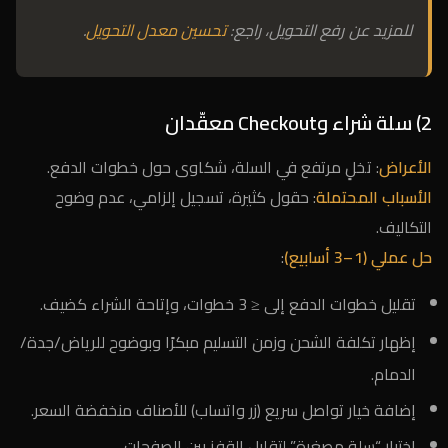
للمزيد عن رفع التحويل، راجع:
تحسين معدل التحويل
.
2) سلة شراء وCheckout معقّدان
الأعراض
: تخلٍ مرتفع في السلة، شكاوى حول خطوات الدفع.
الأسباب المحتملة
: حقول كثيرة، تسجيل إلزامي، عدم وضوح
التكاليف.
حل عملي (1–3 أسابيع)
:
تقليل خطوات الدفع إلى ≤ 3 خطوات، وإتاحة الشراء كضيف.
إظهار تكلفة الشحن وزمن التسليم مبكرًا وبوضوح للرياض/جدة/
الدمام.
إضافة خيار تواصل سريع (زر واتساب) للأصناف منخفضة السعر.
اختبار “سلة مصغرة” لتقليل القفز بين الصفحات.