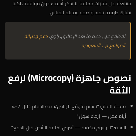
متتابعة بدل قفزات مكلفة. لا نذكر أسماء دون موافقة، لكننا
نشارك طريقة تنفيذ واضحة وقابلة للقياس.
للاطلاع على دعم ما بعد الإطلاق، راجع:
دعم وصيانة
المواقع في السعودية
.
نصوص جاهزة (Microcopy) لرفع
الثقة
صفحة المنتج: "تسليم متوقّع للرياض/جدة/الدمام خلال 2–4
أيام عمل — إرجاع سهل."
السلة: "لا رسوم مخفية — تُعرض تكلفة الشحن قبل الدفع."