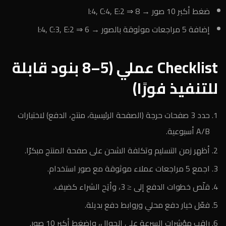
ضغط أكبر 10 صور → I:4, C:4, E:2 ⇒ 8
إضافة 5 مراجعات موثوقة بالصور → I:4, C:3, E:2 ⇒ 6
Checklist عملي (5–8 بنود قابلة
للتنفيذ فورًا)
حدد 3 صفحات حرجة (الصفحة الرئيسية، منتج، الدفع) لاختبارات
A/B أسبوعية.
أظهر زمن التسليم وتكلفة الشحن على صفحة المنتج مبكرًا.
اجمع 5 مراجعات عملاء موثوقة مع صور استخدام.
قلّص خطوات الدفع إلى ≤ 3، وأتِح الشراء كضيف.
فعّل خيار دفع محلي وروابط دفع بديلة.
راقب مؤشرات السرعة على الجوال، واضغط أكبر 10 صور.