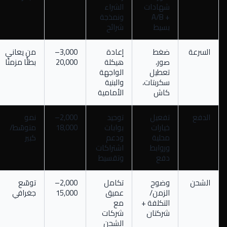
شهادات
الشراء
+ A/B
ونمذجة
بسيط
شرائح
السرعة
ضغط
إعادة
3,000–
من يعاني
صور،
هيكلة
20,000
بطئًا مزمنًا
تعطيل
الواجهة
سكربتات،
والبنية
كاش
الأمامية
الدفع
تفعيل
توحيد
2,000–
نمو
خيارات
بوابات
18,000
متوسّط/
محلية
ودعم
كبير
وروابط
اشتراكات
دفع
وتقسيط
الشحن
وضوح
تكامل
2,000–
توسّع
الزمن/
عميق
15,000
جغرافي
التكلفة +
مع
شركتان
شركات
الشحن