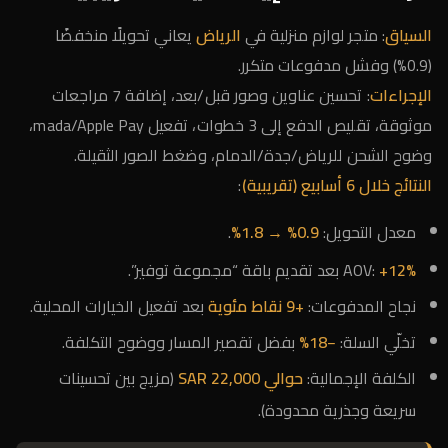
السياق
: متجر لوازم منزلية في
الرياض
يعاني تحويلًا منخفضًا
(0.9%) وفشل مدفوعات متكرر.
الإجراءات
: تحسين عناوين وصور قبل/بعد، إضافة 7 مراجعات
موثوقة، تقليص الدفع إلى 3 خطوات، تفعيل mada/Apple Pay،
وضوح الشحن للرياض/جدة/الدمام، وضغط الصور الثقيلة.
النتائج خلال 6 أسابيع (تقريبية)
:
معدل التحويل:
0.9% → 1.8%
.
+12%
AOV:
بعد تقديم باقة “مجموعة توفير”.
نجاح المدفوعات:
+9 نقاط مئوية
بعد تفعيل الخيارات المحلية.
تخلّي السلة:
−18%
بفضل تقصير المسار ووضوح التكلفة.
الكلفة الإجمالية:
حوالي 22,000 SAR
(مزيج بين تحسينات
سريعة وجذرية محدودة).