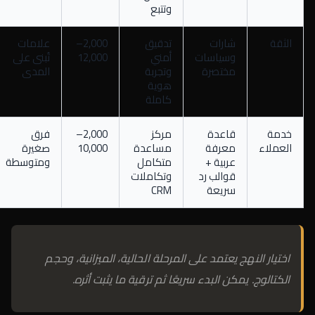
وتتبع
الثقة
شارات
تدقيق
2,000–
علامات
وسياسات
أمني
12,000
تُبنى على
مختصرة
وتجربة
المدى
هوية
كاملة
خدمة
قاعدة
مركز
2,000–
فرق
العملاء
معرفة
مساعدة
10,000
صغيرة
عربية +
متكامل
ومتوسطة
قوالب رد
وتكاملات
سريعة
CRM
اختيار النهج يعتمد على المرحلة الحالية، الميزانية، وحجم
الكتالوج. يمكن البدء سريعًا ثم ترقية ما يثبت أثره.