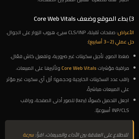
3) بطء الموقع وضعف Core Web Vitals
الأعراض
: صفحات ثقيلة، CLS/INP سيئ، هروب الزوار على الجوال.
حل عملي (2–3 أسابيع)
:
ضغط الصور، تأجيل سكربتات غير ضرورية، وتفعيل كاش فعّال.
مراقبة مؤشرات
Core Web Vitals
وتأثيرها على المبيعات.
راقب عدد السكربتات الخارجية وحجمها؛ أزل أي سكربت غير مؤثر
على المبيعات مباشرةً.
اجعل التحميل كسولًا (lazy) للصور أدنى الصفحة، وراقب
INP/CLS أسبوعيًا.
للاطلاع على العلاقة بين الأداء والمبيعات، اقرأ:
سرعة