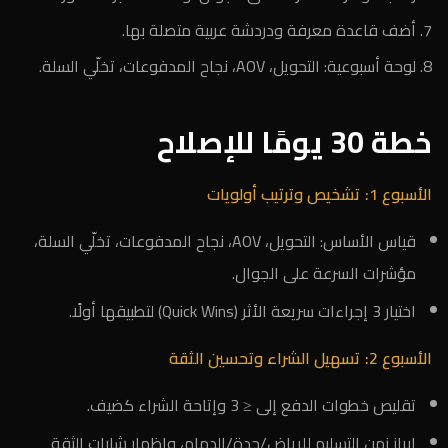
أضف قاعدة معرفة ودردشة عربية متصلة بها.
لوحة أسبوعية: التحويل، AOV، نجاح المدفوعات، تخلّي السلة.
خطة 30 يومًا للإصلاح
الأسبوع 1: تشخيص وترتيب أولويات
قياس الأساس: التحويل، AOV، نجاح المدفوعات، تخلّي السلة،
مؤشرات السرعة على الجوال.
اختيار 3 إجراءات سريعة الأثر (Quick Wins) لتطبيقها أولًا.
الأسبوع 2: تسهيل الشراء وتحسين الثقة
تقليص خطوات الدفع إلى ≤ 3 وإتاحة الشراء كضيف.
إبراز زمن التسليم للرياض/جدة/الدمام، وإظهار شارات الثقة