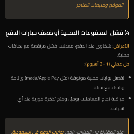
الموقع ومبيعات المتاجر
.
4) فشل المدفوعات المحلية أو ضعف خيارات الدفع
الأعراض
: شكاوى عند الدفع، معدلات فشل مرتفعة مع بطاقات
محلية.
حل عملي (1–2 أسبوع)
:
تفعيل بوابات محلية موثوقة (مثل mada/Apple Pay) وإتاحة
روابط دفع بديلة.
مراقبة نجاح المعاملات يوميًا، وفتح تذكرة فورية عند أي
انحراف.
عند المقارنة بين الخيارات، راجع:
بوابات الدفع في السعودية
.