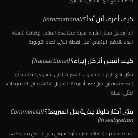
6–8 أسابيع مع التحسين التكراري.
كيف أعرف أين أبدأ؟
(Informational)
ابدأ بتحليل مسار الشراء: نسبة مشاهدة المنتج، الإضافة للسلة،
البدء بالدفع، الإتمام. أعلى نقطة تسرّب تحدد الأولوية.
كيف أقيس أثر كل إجراء؟
(Transactional)
فعّل تتبع الإيراد المنسوب للتغييرات (على مستوى الصفحة أو
العنصر)، وقارن قبل/بعد أسبوعيًا: التحويل، AOV، نجاح المدفوعات،
تخلّي السلة.
متى أختار حلولًا جذرية بدل السريعة؟
(Commercial
Investigation)
عندما تستمر مؤشرات السرعة أو التحويل دون تحسن ملحوظ بعد