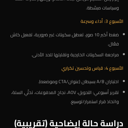
وسياسات مبسّطة.
الأسبوع 3: أداء وسرعة
ضغط أكبر 10 صور، تعطيل سكربتات غير ضرورية، تفعيل كاش
فعّال.
مراجعة السكربتات الخارجية وتقليلها للحد الأدنى.
الأسبوع 4: قياس وتحسين تكراري
اختباران A/B بسيطان (عنوان/CTA وموضعه).
تقرير أسبوعي: التحويل، AOV، نجاح المدفوعات، تخلّي السلة،
واتخاذ قرار استمرار/توسيع.
دراسة حالة إيضاحية (تقريبية)