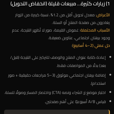
1) زيارات كثيرة… مبيعات قليلة (انخفاض التحويل)
الأعراض
: معدل تحويل أقل من 1.2%، نسبة كبيرة من الزوار
يغادرون من صفحة المنتج أو السلة.
الأسباب المحتملة
: غموض القيمة، صور لا تُظهر النتيجة، عدم
وجود برهان اجتماعي، عناوين ضعيفة.
حل عملي (2–4 أسابيع)
:
إعادة كتابة عنوان المنتج والوصف للتركيز على النتيجة (قبل/
بعد) بدلًا من المواصفات فقط.
إضافة برهان اجتماعي موثوق (3–5 مراجعات حقيقية + صور
استخدام).
اختبار موضع زر الشراء ونصه (CTA) واختصار المسار وصولًا للسلة.
قياس A/B أسبوعيًا على أهم صفحتين.