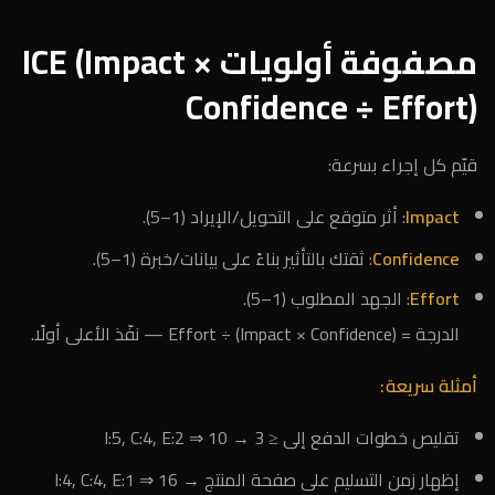
مصفوفة أولويات ICE (Impact ×
Confidence ÷ Effort)
قيّم كل إجراء بسرعة:
Impact
: أثر متوقع على التحويل/الإيراد (1–5).
Confidence
: ثقتك بالتأثير بناءً على بيانات/خبرة (1–5).
Effort
: الجهد المطلوب (1–5).
الدرجة = (Impact × Confidence) ÷ Effort — نفّذ الأعلى أولًا.
أمثلة سريعة:
تقليص خطوات الدفع إلى ≤ 3 → I:5, C:4, E:2 ⇒ 10
إظهار زمن التسليم على صفحة المنتج → I:4, C:4, E:1 ⇒ 16