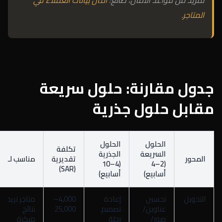
لمزيد من قواعد الأمان، طالع:
أمان بيانات العملاء في
المتاجر
.
جدول مقارنة: حلول سريعة
مقابل حلول جذرية
الحلول
الحلول
تكلفة
السريعة
الجذرية
المحور
تقديرية
مناسب لـ
(4–10
(2–4
(SAR)
أسابيع)
أسابيع)
التحويل
تحسين
إعادة
4,000–
متاجر تريد
عناوين/
تصميم
25,000
نتائج
صور/
رحلة
مبكرة