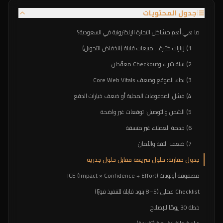
جدول المحتويات
ما هي أهم مشاكل التجارة الإلكترونية في السعودية؟
1) زيارات كثيرة… مبيعات قليلة (انخفاض التحويل)
2) سلة شراء وCheckout معقّدان
3) بطء الموقع وضعف Core Web Vitals
4) فشل المدفوعات المحلية أو ضعف خيارات الدفع
5) الشحن والتوصيل: توقعات غير واضحة
6) خدمة العملاء غير متسقة
7) ضعف الثقة والأمان
جدول مقارنة: حلول سريعة مقابل حلول جذرية
مصفوفة أولويات ICE (Impact × Confidence ÷ Effort)
Checklist عملي (5–8 بنود قابلة للتنفيذ فورًا)
خطة 30 يومًا للإصلاح