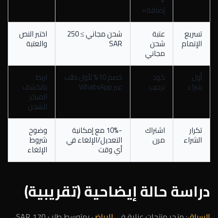
+
إضافة»
تسريع
عتبة
شحن مجاني ≥ 250
اختبر النص
الإتمام
شحن
SAR
والعتبة
مجاني
أول
كود
خصم 10% لأول طلب
اربط
شراء
ترحيب
عبر WhatsApp
بالكشف
المبكر
للشحن
تكرار
اشتراك
-10% مع إمكانية
وضوح
الشراء
مرن
التعديل/الإلغاء في
شروط
أي وقت
الإلغاء
دراسة حالة إيضاحية (تقريبية)
السياق
: متجر منتجات عناية في
الرياض
بمتوسط طلب 170 SAR،