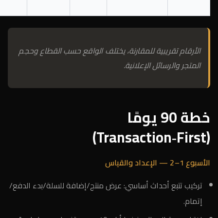
الأرقام تقريبية للمقارنة، يختلف الواقع حسب القطاع وحجم
المتجر والرسائل الإعلانية.
خطة 90 يومًا
(Transaction‑First)
الأسبوع 1–2 — الإعداد والقياس
تركيب تتبع أحداث أساسي: عرض منتج/إضافة للسلة/بدء الدفع/
إتمام.