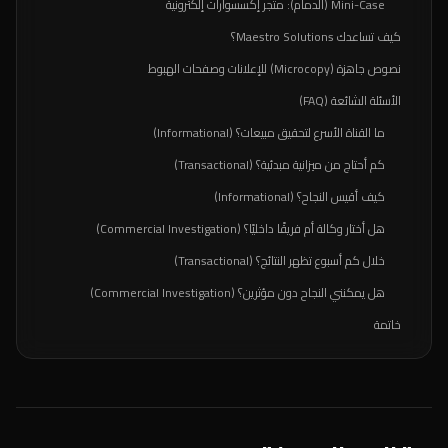
Mini-Case (الدمام): متجر إكسسوارات إلكترونية
كيف تساعدك Maestro Solutions؟
نصوص جاهزة (Microcopy) للإعلانات وصفحات الهبوط
الأسئلة الشائعة (FAQ)
ما القناة الأسرع لتحقيق مبيعات؟ (Informational)
كم أحتاج من ميزانية مبدئية؟ (Transactional)
كيف أقيس النجاح؟ (Informational)
هل أختار وكالة أم فريقًا داخليًا؟ (Commercial Investigation)
خلال كم أسبوع تظهر النتائج؟ (Transactional)
هل يمكنني النجاح دون مؤثرين؟ (Commercial Investigation)
خاتمة