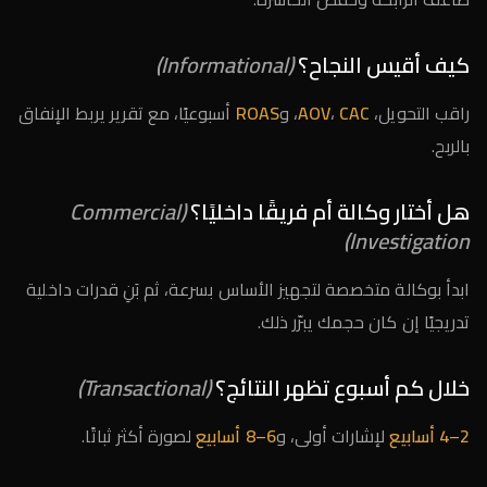
كيف أقيس النجاح؟
(Informational)
راقب التحويل،
CAC
،
AOV
، و
ROAS
أسبوعيًا، مع تقرير يربط الإنفاق
بالربح.
هل أختار وكالة أم فريقًا داخليًا؟
(Commercial
Investigation)
ابدأ بوكالة متخصصة لتجهيز الأساس بسرعة، ثم بَنِ قدرات داخلية
تدريجيًا إن كان حجمك يبرّر ذلك.
خلال كم أسبوع تظهر النتائج؟
(Transactional)
2–4 أسابيع
لإشارات أولى، و
6–8 أسابيع
لصورة أكثر ثباتًا.