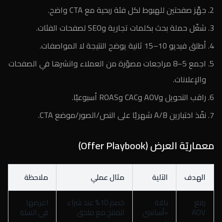
جهِّز صفحتين للهبوط لكل فئة ربحية مع CTA واضح.
شغّل حملة بحث بكلمات تجارية وSEO لصفحات الفئات.
أطلق فيديو 10–15 ثانية يوضح النتيجة لا المواصفات.
اجمع 5–8 مراجعات مصوّرة من العملاء وانشرها في الصفحات
والإعلانات.
راقب التحويل وAOV وCAC وROAS أسبوعيًا.
نفّذ اختبارين A/B شهريًا على النص/الصور/موضع CTA.
معماريّة العرض (Offer Playbook)
الهدف
الآلية
مثال عملي
ملاحظة
رفع
باقة
خصم 10% عند شراء
اعرضها
AOV
«أساسي
المنتج مع ملحق
في السلة