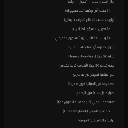
إطار العمل: جذب → تحويل → ولاء
1) جذب: أين وكيف تجد جمهورك؟
أولويات بحسب القطاع (قنوات + رسائل)
2) تحويل: لا تسوِّق لما لا يبيع
3) ولاء: بعد الشراء يبدأ التسويق الحقيقي
جدول مقارنة: أي قناة تناسبك الآن؟
خطة 90 يومًا (Transaction‑First)
لوحة قيادة 90 يومًا (أهداف قابلة للقياس)
كم أستثمر؟ نموذج ميزانية سريع
مصفوفة قرار الميزانية (وزن × درجة)
اختبار قبول (QA) قبل الإطلاق
Checklist عملي (7 بنود قابلة للتطبيق فورًا)
معماريّة العرض (Offer Playbook)
دراسة حالة إيضاحية (تقريبية)