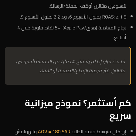
لأسبوعين متتالين أوقف الحملة/الرسالة.
ROAS: ≥ 1.8 بحلول الأسبوع 6، و≥ 2.2 بحلول الأسبوع 9.
نجاح المعاملة (مدى/Apple Pay): +5 نقاط مئوية خلال 4
أسابيع.
قاعدة قرار: إذا لم يتحقق هدفان من الخمسة لأسبوعين
متتالين، غيّر فرضية الإبداع/الصفحة أو القناة.
كم أستثمر؟ نموذج ميزانية
سريع
إن كان متوسط قيمة الطلب
AOV = 180 SAR
والهوامش