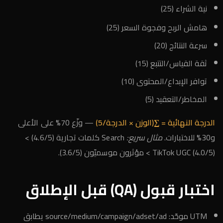
نية الشراء (25)
هامش الربح وفجوة السعر (25)
سرعة النتائج (20)
ثقة القياس/التتبع (15)
توافر الإبداع/المحتوى (10)
المخاطر/التعقيد (5)
الدرجة النهائية = ∑(الوزن × الدرجة/5)
— وزّع 70% على الأعلى
و30% للاختبارات.
مثال سريع:
Search كلمات تجارية (4.6/5) >
TikTok UGC (4.0/5) > مؤثرون موسميّون (3.6/5).
اختبار قبول (QA) قبل الإطلاق
UTM موحّد: source/medium/campaign/adset/ad يطابق