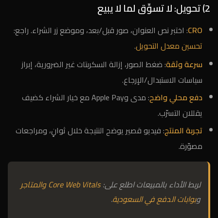
2) تحويل: لا تسوِّق لما لا يبيع
CRO
: اختبر نص العنوان، صور قبل/بعد، وموضع زر الشراء. راجع:
تحسين معدل التحويل
.
سرعة وثقة
: ضغط الصور، إزالة السكربتات غير الضرورية، إبراز
سياسات الاستبدال/الإرجاع.
دفع محلي واضح
: مدى وApple Pay مع خيار الشراء كضيف
يقللان التسرّب.
تجربة المنتج
: فيديو قصير يوضح النتيجة خلال ثوانٍ، ومراجعات
مصوّرة.
لربط الأداء بالمبيعات اطلع على:
Core Web Vitals والمتاجر
و
بوابات الدفع في السعودية
.