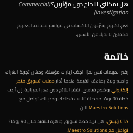
هل يمكنني النجاح دون مؤثرين؟
(Commercial
Investigation)
نعم، لكنهم يسرّعون الاكتساب في مواسم محددة. اجعلهم
مكملين لا بديلًا عن الأسس.
خاتمة
رفع المبيعات ليس لغزًا: اجذب زيارات مؤهلة، وحسِّن تجربة الشراء،
واصنع ولاءً يضاعف القيمة. عندما تُدار
حملات تسويق متجر
إلكتروني
بوضوح قياسي، تقفز النتائج دون هدر الميزانية. إن أردت
خطة 90 يومًا مفصلة تناسب قطاعك ومدينتك، تواصل مع
Maestro Solutions
الآن.
CTA رئيسي:
هل تريد خطة تسويق جاهزة للتنفيذ خلال 90 يومًا؟
تواصل مع Maestro Solutions
.