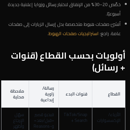
خصِّص 20–30% من الإنفاق لاختبار رسائل وزوايا إعلانية جديدة
أسبوعيًا.
أنشئ صفحات هبوط متخصصة بدل إرسال الزيارات إلى صفحات
عامة. راجع:
استراتيجيات صفحات الهبوط
.
أولويات بحسب القطاع (قنوات
+ رسائل)
رسالة/
ملاحظة
القطاع
قنوات البدء
زاوية
محلية
إبداعية
الأزياء/
TikTok/Snap
فيديو قصير
سهّل
الإكسسوارات
+ Search
«قبل/بعد»
الإرجاع
وReasons-
وأظهر