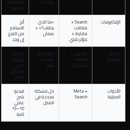
to-buy
المقاسات
بوضوح
الإلكترونيات
Search +
«ما الذي
أتح
مقالات
يختلف؟» +
الاستلام
مقارنة +
ضمان
من الفرع
مؤثر تقني
إن وجد
الجمال
مؤثرون +
«روتين 30
اشتراك
والعناية
Reels +
ثانية» +
شهري
اشتراكات
نتائج
مرن
ورسائل
تذكير
الأدوات
Meta +
حل مشكلة
فيديو
المنزلية
Search
محددة في
شرح
المنزل
عملي
10–15
ثانية