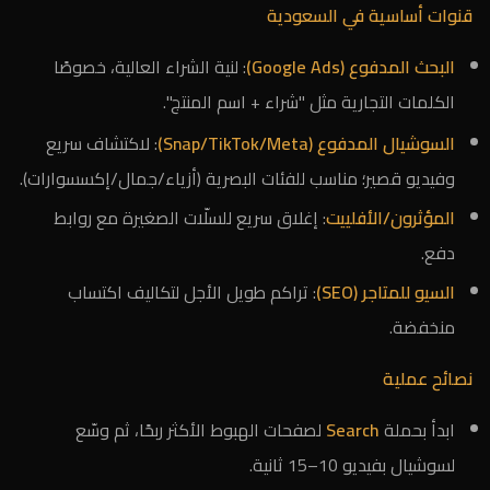
قنوات أساسية في السعودية
البحث المدفوع (Google Ads)
: لنية الشراء العالية، خصوصًا
الكلمات التجارية مثل "شراء + اسم المنتج".
السوشيال المدفوع (Snap/TikTok/Meta)
: لاكتشاف سريع
وفيديو قصير؛ مناسب للفئات البصرية (أزياء/جمال/إكسسوارات).
المؤثرون/الأفلييت
: إغلاق سريع للسلّات الصغيرة مع روابط
دفع.
السيو للمتاجر (SEO)
: تراكم طويل الأجل لتكاليف اكتساب
منخفضة.
نصائح عملية
ابدأ بحملة
Search
لصفحات الهبوط الأكثر ربحًا، ثم وسّع
لسوشيال بفيديو 10–15 ثانية.