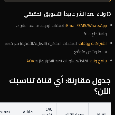
3) ولاء: بعد الشراء يبدأ التسويق الحقيقي
Email/SMS/WhatsApp
: تدفقات ترحيب، ما بعد الشراء،
واسترجاع سلة.
اشتراكات وباقات
: للمنتجات المتكررة (العناية/الأغذية) مع خصم
بسيط وشحن متوقّع.
برامج ولاء
: نقاط/مستويات تعيد التكرار وتزيد
AOV
.
جدول مقارنة: أي قناة تناسبك
الآن؟
CAC
قابلية
تعقيد
القناة
سرعة النتائج
تقريبي