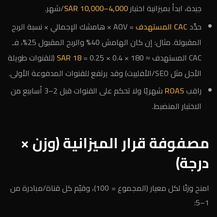
جيدة، ابدأ بميزانية اختبار
4,000–10,000 SAR
/شهر.
حدِّد
CAC المستهدف
= AOV × هامشك الإجمالي × نسبة الربح
المقبولة. مثال: إن كان الهامش 40% والربح المقبول 25%، فـ
CAC المستهدف ≈ 180 × 0.4 × 0.25 =
18 SAR
(للقنوات طويلة
الأجل مثل SEO/الأفلييت) وقد يرتفع للقنوات المدفوعة الأولى.
راقب
ROAS
شهريًا ولا تحكم على القنوات قبل 2–3 أسابيع من
الاختبار المنضبط.
مصفوفة قرار الميزانية (وزن ×
درجة)
امنح وزنًا لكل معيار (المجموع = 100)، وقيّم كل قناة/مبادرة من
1–5: