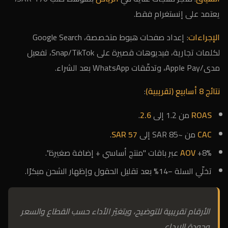
يعتمد على إنستغرام فقط.
الإجراءات
: إعداد صفحات هبوط متخصصة، Google Search
لكلمات تجارية، فيديوهات قصيرة على Snap/TikTok، تفعيل
مدى/Apple Pay، وتدفّقات WhatsApp بعد الشراء.
نتائج 8 أسابيع (تقريبية)
:
ROAS
من 1.2 إلى
2.6
.
CAC
من ~85 SAR إلى
57 SAR
.
+8% عبر باقات "منتج أساسي + إضافة صغيرة".
AOV
تخلّي السلة −14% بعد تقليل الحقول وإظهار الشحن مبكرًا.
الأرقام تقريبية للتوضيح، ويتغيّر الأداء حسب القطاع والسعر
وجودة الإبداع.