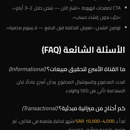
CTA لصفحات الهبوط: «اشترِ الآن — شحن خلال 2–3 أيام»،
«جرّب بدون إنشاء حساب».
توضيح الشحن: «نعرض التكلفة قبل الدفع — لا رسوم مخفية».
الأسئلة الشائعة (FAQ)
ما القناة الأسرع لتحقيق مبيعات؟
(Informational)
البحث المدفوع والسوشيال المدفوع يبدآن أسرع عادةً، لكن
الاستدامة تأتي من SEO والولاء.
كم أحتاج من ميزانية مبدئية؟
(Transactional)
ابدأ بـ
4,000–10,000 SAR
/شهر لاختبار منضبط في قناتين، ثم
ضاعف الرابحة وخفّض الخاسرة.