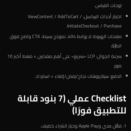
لوحات القياس.
اختبار أحداث البيكسل: ViewContent / AddToCart /
InitiateCheckout / Purchase.
صفحات الهبوط: لا روابط 404، نموذج بسيط، CTA واضح فوق
الطيّة.
سرعة الجوال: LCP «سريع» على أهم صفحتين + ضغط أكبر 10
صور.
الدفع: سيناريوهات نجاح/رفض/إلغاء + استرداد.
Checklist عملي (7 بنود قابلة
للتطبيق فورًا)
فعِّل مدى وApple Pay وخيار الشراء كضيف.