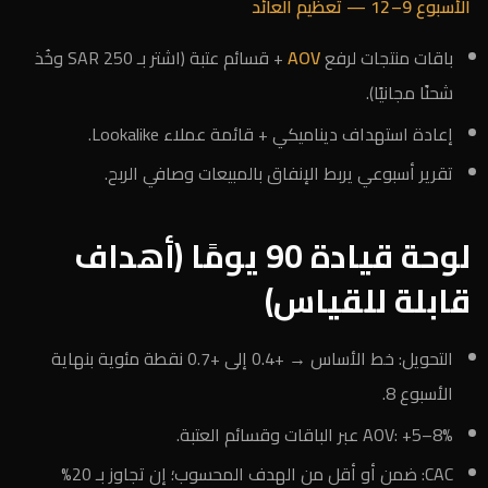
الأسبوع 9–12 — تعظيم العائد
باقات منتجات لرفع
AOV
+ قسائم عتبة (اشتر بـ 250 SAR وخُذ
شحنًا مجانيًا).
إعادة استهداف ديناميكي + قائمة عملاء Lookalike.
تقرير أسبوعي يربط الإنفاق بالمبيعات وصافي الربح.
لوحة قيادة 90 يومًا (أهداف
قابلة للقياس)
التحويل: خط الأساس → +0.4 إلى +0.7 نقطة مئوية بنهاية
الأسبوع 8.
AOV: +5–8% عبر الباقات وقسائم العتبة.
CAC: ضمن أو أقل من الهدف المحسوب؛ إن تجاوز بـ 20%