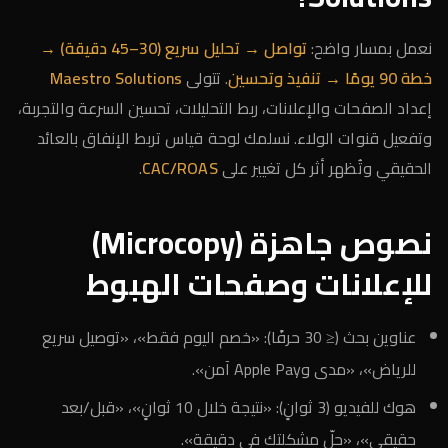
نعمل بمسار واضح:
تواصل → تحليل سريع (30–45 دقيقة) →
خطة 90 يومًا → تنفيذ وتحسين
. تتولى
Maestro Solutions
إعداد الصفحات والإعلانات، ربط التحليلات، تحسين السرعة والتجربة،
وتفعيل قنوات الولاء. نسلمك لوحة قياس تربط الإنفاق بالعائد
الحقيقي وتُظهر أثر كل تغيير على
CAC/ROAS
.
نصوص جاهزة (Microcopy)
للإعلانات وصفحات الهبوط
عناوين بحث (≤ 30 حرفًا): «خصم اليوم فقط»، «توصيل سريع
للرياض»، «مدى وApple Pay آمن».
هوك للفيديو (3 ثوانٍ): «نتيجة خلال 10 ثوانٍ»، «قبل/بعد
حقيقي»، «حلّ مشكلتك في دقيقة».