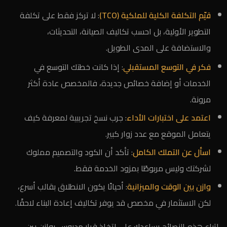
قيّم التكلفة الكلية للملكية (TCO)
: لا تركز فقط على تكلفة
التطوير الأولية، بل احسب تكاليف الصيانة، التحديثات،
والاستضافة على المدى الطويل.
فكر في التوسع المستقبلي
: إذا كانت خطتك التوسع في
الخدمات أو إضافة خصائص جديدة، فالمخصص عادة أكثر
مرونة.
اعتمد على اختبارات الأداء
: جرب نسخ تجريبية لمعرفة كيف
يتعامل الموقع مع عدد زوار كبير.
اسأل عن التملك الكامل
: تأكد أن الكود والتصميم مملوك
لشركتك وليس مربوطًا بمزود الخدمة فقط.
وازن بين الوقت والميزانية
: أحيانًا يكون الانطلاق بقالب أسرع،
لكن الاستثمار في مخصص قد يوفر تكاليف إعادة البناء لاحقًا.
اتباع هذه النصائح يساعدك على اتخاذ قرار مدروس يوازن بين