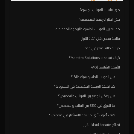
متى تناسبك القوالب الجاهزة؟
متى تختار البرمجة المخصصة؟
مقارنة بين القوالب الجاهزة والبرمجة المخصصة
قائمة فحص قبل اتخاذ القرار
دراسة حالة: متجر في جدة
كيف تساعدك Maestro Solutions؟
الأسئلة الشائعة (FAQ)
هل القوالب الجاهزة سيئة دائمًا؟
كم تكلفة البرمجة المخصصة في السعودية؟
هل يمكن الجمع بين القوالب والتخصيص؟
ما الفرق في SEO بين القالب والمخصص؟
كيف أعرف أنني مستعد للاستثمار في مخصص؟
نصائح متقدمة لاتخاذ القرار