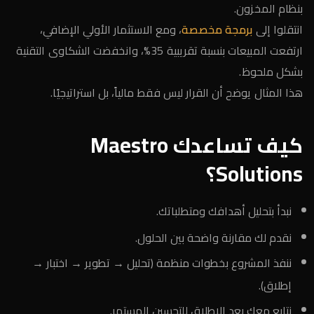
بنظام المخزون.
انتقلوا إلى
برمجة مخصصة
، ومع الاستثمار الأولي الإضافي،
ارتفعت المبيعات بنسبة تقريبية 35%، وانخفضت الشكاوى التقنية
بشكل ملحوظ.
هذا المثال يوضح أن القرار ليس فقط مالياً، بل استراتيجيًا.
كيف تساعدك Maestro
Solutions؟
نبدأ بتحليل أهدافك ومتطلباتك.
نقدم لك مقارنة واضحة بين الحلول.
ننفذ المشروع بخطوات منظمة (تحليل → تطوير → اختبار →
إطلاق).
نتابع معك بعد الإطلاق للتحسين المستمر.