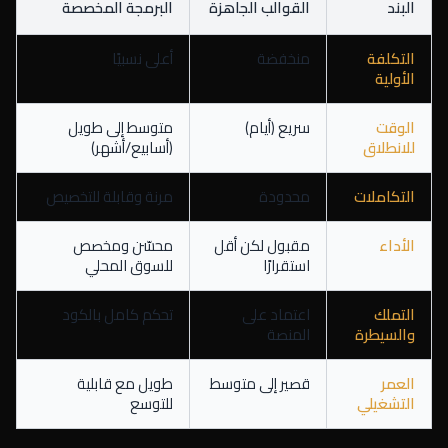
البند
القوالب الجاهزة
البرمجة المخصصة
التكلفة
منخفضة
أعلى نسبيًا
الأولية
الوقت
سريع (أيام)
متوسط إلى طويل
للانطلاق
(أسابيع/أشهر)
التكاملات
محدودة
مرنة وقابلة للتخصيص
الأداء
مقبول لكن أقل
محسّن ومخصص
استقرارًا
للسوق المحلي
التملك
اعتماد على
تحكم كامل بالكود
والسيطرة
المنصة
العمر
قصير إلى متوسط
طويل مع قابلية
التشغيلي
للتوسع