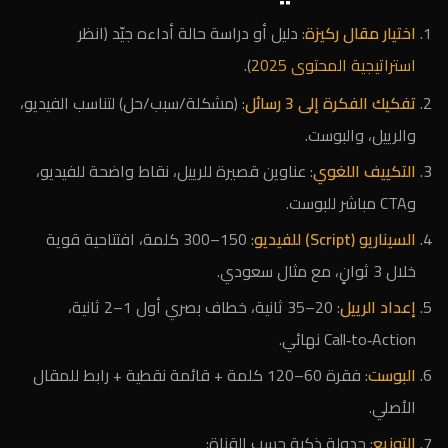
اختيار مقال ركيزة
: دليل أو دراسة حالة أداءه جيّد (انظر
استراتيجية المحتوى 2025
).
تفكيك الفكرة إلى 3 رسائل
: (مشكلة/سبب/حل) لتناسب الفيديو،
والرييل، والبوست.
التكييف اللغوي
: عناوين قصيرة للرييل، نقاط واضحة للفيديو،
وCTA مباشر للبوست.
السيناريو (Script) للفيديو
: 150–300 كلمة، افتتاحية قوية
خلال 3 ثوانٍ، مع مثال سعودي.
إعداد الرييل
: 20–35 ثانية، خطاف بصري أول 1–2 ثانية،
Call‑to‑Action نهائي.
البوست
: فقرة 60–120 كلمة + قائمة نقطية + رابط للمقال
الأصلي.
التوزيع
: جدولة ذكية حسب القناة: