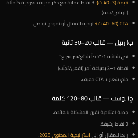
قيمة (3–40 ث):
3 نقاط عملية مع ذكر مدينة سعودية كأمثلة
(الرياض/جدة).
CTA (40–60 ث):
توجيه للمقال أو نموذج تواصل.
ب) رييل — قالب 20–30 ثانية
نص شاشة 1: "خطأ شائع/سر سريع"
نقطة 1–2 بصياغة أمر (افعل/تجنّب)
ختم: شعار + CTA خفيف.
ج) بوست — قالب 80–120 كلمة
جملة افتتاحية تقرن المشكلة بالفائدة.
3 نقاط رشيقة.
رابط للمقال أو إلى
استراتيجية المحتوى 2025
.