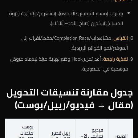
يوتيوب (مساء الخميس/الجمعة)، إنستغرام/تيك توك (ذروة
المساء)، لينكدإن (صباح الأحد–الثلاثاء).
القياس
: مشاهدات/Completion Rate/حفظ/نقرات إلى
الموقع/نمو القوائم البريدية.
تغذية راجعة
: أعد تحرير Hook وضع نهاية مرنة لإدماج عروض
موسمية في السعودية.
جدول مقارنة تنسيقات التحويل
(مقال → فيديو/رييل/بوست)
بوست
فيديو
رييل قصير
منصات
العنصر
تعليمي (2–