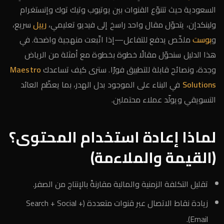
السعودية حيث تتنوّع القنوات بين يوتيوب وتيك توك وإنستغرام
ولينكدإن، يتحوّل مقال واحد راسخ إلى فيديو تعليمي،
رييل
سريع،
و
بوست
ملخّص يدفع للتفاعل—إذا اتّبعت منهجية واضحة. في
هذا الدليل سنحوّل مقالًا خطوة بخطوة مع أمثلة من الرياض
وجدة، ونصائح قابلة للتطبيق فورًا. سترى كيف تساعدك
Maestro
Solutions
في البناء على الموجود بدل الهدر، بما يعظّم العائد
التسويقي ويولّد عملاء محتملين.
لماذا إعادة استخدام المحتوى؟
(القيمة والملاءمة)
تقليل التكلفة الزمنية والمالية مقارنةً بالإنتاج من الصفر.
زيادة نقاط الاتصال عبر قنوات متعددة (Search + Social +
Email).