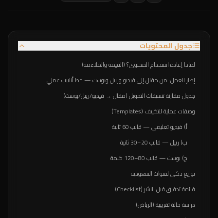
جدول المحتويات
لماذا إعادة استخدام المحتوى؟ (القيمة والملاءمة)
إطار العمل: من مقال إلى فيديو ورييل وبوست — خط أنابيب عملي
جدول مقارنة تنسيقات التحويل (مقال → فيديو/رييل/بوست)
وصفات عملية للتكييف (Templates)
أ) فيديو تعليمي — قالب 60 ثانية
ب) رييل — قالب 20–30 ثانية
ج) بوست — قالب 80–120 كلمة
توزيع ذكي لقنوات السعودية
قائمة تدقيق قبل النشر (Checklist)
دراسة حالة تقريبية (الرياض)