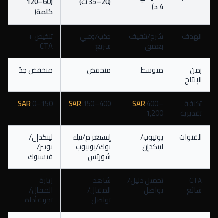
(20–35 ث)
(60–120
4 د)
كلمة)
الهدف
شرح/تثقيف
جذب/وعي
تلخيص +
بعمق
سريع
CTA
زمن
متوسط
منخفض
منخفض جدًا
الإنتاج
تكلفة
400–
SAR
150–400
SAR
0–150
SAR
تقديرية
1,200
القنوات
يوتيوب/
إنستغرام/تيك
لينكدإن/
لينكدإن
توك/يوتيوب
تويتر/
شورتس
فيسبوك
CTA
تحميل دليل/
شاهد
زيارة
شائع
تواصل
المقال/
المقال/
تواصل
تجربة أداة