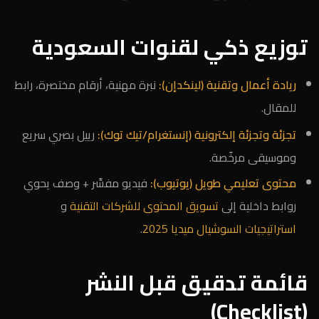
توزيع ذكي لقنوات السعودية
ريادة أعمال وتقنية (لينكدإن):
نبرة مهنية، أرقام مختصرة، رابط
للمقال.
تجزئة وتجزئة إلكترونية (إنستغرام/تيك توك):
رييل بصري سريع
وموسيقى مرخّصة.
محتوى تعليمي طويل (يوتيوب):
فيديو مفسِّر + وصف يحوي
روابط داخلية إلى
تسويق المحتوى للشركات التقنية
و
استراتيجيات السوشيال ميديا 2025
.
قائمة تدقيق قبل النشر
(Checklist)