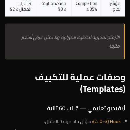
مؤشر
Completion
حفظ/مشاركة
CTR إلى
نجاح
≥ 35%
≥ 3%
المقال ≥ 2%
الأرقام تقديرية لتخطيط الميزانية ولا تمثل عرض أسعار
ملزمًا.
وصفات عملية للتكييف
(Templates)
أ) فيديو تعليمي — قالب 60 ثانية
Hook (0–3 ث):
سؤال حاد مرتبط بالمقال.