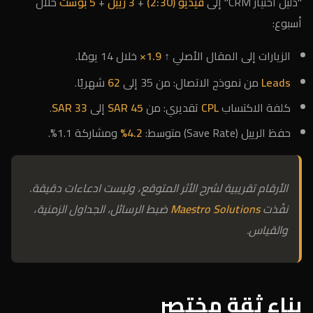
"دليل اختيار CRM" إلى
فيديو (2:30)
+
3 رييل
+
5 بوست
خلال
أسبوع:
الزيارات إلى المقال الأصلي ↑
1.9×
خلال 14 يومًا.
Leads
من نموذج الاتصال: من 35 إلى
62
شهريًا.
كلفة الاكتساب
CPL
تقديري: من
SAR 45
إلى
SAR 33
.
حفظ الرييل (Save Rate) متوسط:
4.2%
ومشاركة 1.1%.
الأرقام تقريبية لشرح الأثر المتوقع، وليست ادعاءات دقيقة.
نفّذت
Maestro Solutions
ضبط الرسائل، الجداول الزمنية،
والقياس.
بناء ثقة مختصر