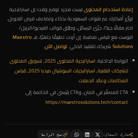
إعادة استخدام المحتوى
ليست مجرد توفير وقت؛ بل استراتيجية
توزّع أفكارك عبر قنوات السعودية بذكاء وتضاعف فرص التحويل.
اختر مقالًا جيدًا، جزّئ الرسائل، وطبّق قوالب الفيديو/الرييل/
البوست مع قياس منضبط. إن أردت تطبيقًا جاهزًا، فـ
Maestro
Solutions
شريكك للتنفيذ الذكي.
تواصل الآن
.
الروابط الداخلية:
استراتيجية المحتوى 2025
,
تسويق المحتوى
للشركات التقنية
,
استراتيجيات السوشيال ميديا 2025
,
قياس
المكالمات وعائد الحملات
CTA المصغّر في المتن، وCTA رئيسي في الخاتمة إلى
https://maestrosolutions.tech/contact
شارك المقال
:
نسخ الرابط