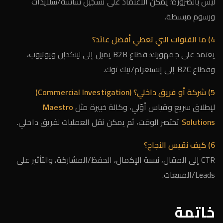
ليس بالضرورة؛ يمكن الاعتماد على تسجيل شاشة/سلايدات
ورسوم مبسطة.
4) ما القنوات التي تعطي أفضل عائد؟
يعتمد على جمهورك؛ قطاع B2B يميل إلى لينكدإن ويوتيوب،
وقطاع B2C إلى إنستغرام/تيك توك.
5) شركة أو فريق داخلي؟ (Commercial Investigation)
لإطلاق سريع وقياس أوّلي، وكالة خبيرة مثل
Maestro
Solutions
تختصر الوقت، ثم يمكن نقل العمليات لفريق داخلي.
6) كيف نقيس النجاح؟
CTR إلى المقال، نسبة الإكمال، الحفظ/المشاركة، والتأثير على
Leads/المبيعات.
خاتمة