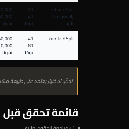
شركة محلية
20–
(السعودية/
40
الأردن)
يومًا
تقريبًا
شركة عالمية
40–
80
يومًا
تقريبًا
تذكّر: الاختيار يعتمد على طبيعة مشر
قائمة تحقق قبل ا
✅ مراجعة العقود بعناية.