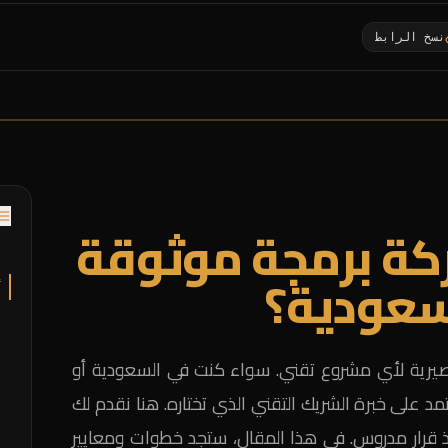
نسخ الرابط
كة برمجة موثوقة
ل
لسعودية؟
أ
ية لأي مشروع تقني. سواء كنت في السعودية أو
د على خبرة الشريك التقني الذي تختاره. هنا نقدم لك
خاذ قرار مدروس. في هذا المقال، ستجد خطوات ومعايير