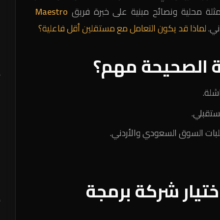
أمثلة محلية ونصائح مبنية على خبرة فريق
Maestro
ج
ني.
لماذا قد يكون التعامل مع مستقلين أقل فاعلية؟
ق
د
كة الصحيحة مهم؟
د
أ
شلة.
ستقبلي.
لبات السوق السعودي والأردني.
اختيار شركة برمجة
ك
أ
م